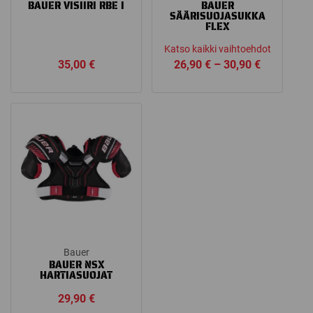
BAUER VISIIRI RBE I
BAUER
SÄÄRISUOJASUKKA
FLEX
Katso kaikki vaihtoehdot
Price
35,00
€
26,90
€
–
30,90
€
range:
26,90 €
through
30,90 €
Bauer
BAUER NSX
HARTIASUOJAT
29,90
€