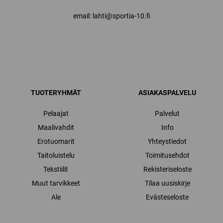
email: lahti@sportia-10.fi
TUOTERYHMÄT
ASIAKASPALVELU
Pelaajat
Palvelut
Maalivahdit
Info
Erotuomarit
Yhteystiedot
Taitoluistelu
Toimitusehdot
Tekstiilit
Rekisteriseloste
Muut tarvikkeet
Tilaa uusiskirje
Ale
Evästeseloste