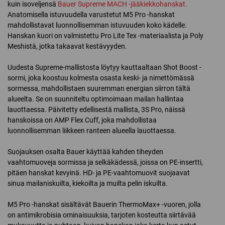
kuin isoveljensä
Bauer Supreme MACH -jääkiekkohanskat.
Anatomisella istuvuudella varustetut M5 Pro -hanskat
mahdollistavat luonnollisemman istuvuuden koko kädelle.
Hanskan kuori on valmistettu Pro Lite Tex -materiaalista ja Poly
Meshistä, jotka takaavat kestävyyden.
Uudesta Supreme-mallistosta löytyy kauttaaltaan Shot Boost -
sormi, joka koostuu kolmesta osasta keski- ja nimettömässä
sormessa, mahdollistaen suuremman energian siirron tältä
alueelta. Se on suunniteltu optimoimaan mailan hallintaa
lauottaessa. Päivitetty edellisestä mallista, 3S Pro, näissä
hanskoissa on AMP Flex Cuff, joka mahdollistaa
luonnollisemman liikkeen ranteen alueella lauottaessa.
Suojauksen osalta Bauer käyttää kahden tiheyden
vaahtomuoveja sormissa ja selkäkädessä, joissa on PE-insertti,
pitäen hanskat kevyinä. HD- ja PE-vaahtomuovit suojaavat
sinua mailaniskuilta, kiekoilta ja muilta pelin iskuilta.
M5 Pro -hanskat sisältävät Bauerin ThermoMax+ -vuoren, jolla
on antimikrobisia ominaisuuksia, tarjoten kosteutta siirtävää