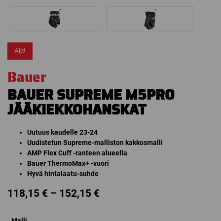
Ale!
Bauer
BAUER SUPREME M5PRO
JÄÄKIEKKOHANSKAT
Uutuus kaudelle 23-24
Uudistetun Supreme-malliston kakkosmalli
AMP Flex Cuff -ranteen alueella
Bauer ThermoMax+ -vuori
Hyvä hintalaatu-suhde
Price
118,15
€
–
152,15
€
range:
Malli