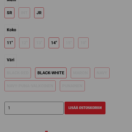
118,15 €
through
SR
INT
JR
152,15 €
Koko
11"
12"
13"
14"
15"
10"
Väri
BLACK-RED
BLACK-WHITE
MARON
NAVY
NAVY-PUNA-VALKOINEN
PUNAINEN
BAUER
LISÄÄ OSTOSKORIIN
SUPREME
M5PRO
JÄÄKIEKKOHANSKAT
määrä