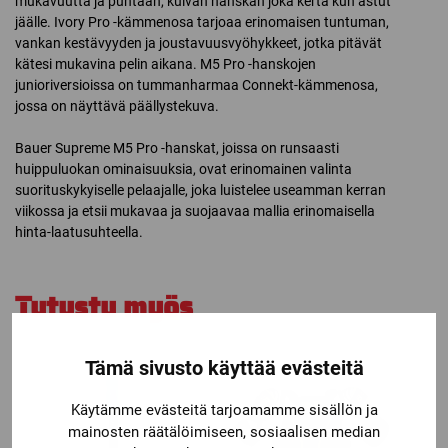
mukavuutta ja puhtaan, kuivan hanskan joka kerta kun astut
jäälle. Ivory Pro -kämmenosa tarjoaa erinomaisen tuntuman,
vankan kestävyyden ja joustavuusvyöhykkeet, jotka pitävät
kätesi mukavina pelin aikana. M5 Pro -hanskojen
junioriversioissa on tummanharmaa Connekt-kämmenosa,
jossa on näyttävä päällystekuva.
Bauer Supreme M5 Pro -hanskat, joissa on runsaasti
huippuluokan ominaisuuksia, ovat erinomainen valinta
suorituskykyiselle pelaajalle, joka luistelee useamman kerran
viikossa ja etsii mukavaa ja suojaavaa mallia erinomaisella
hinta-laatusuhteella.
Tutustu myös
Tämä sivusto käyttää evästeitä
Käytämme evästeitä tarjoamamme sisällön ja
mainosten räätälöimiseen, sosiaalisen median