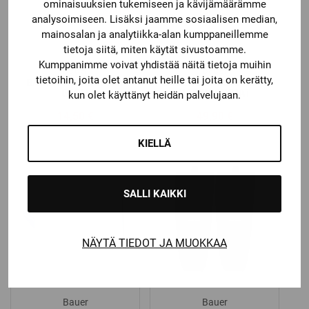
ominaisuuksien tukemiseen ja kävijämäärämme
analysoimiseen. Lisäksi jaamme sosiaalisen median,
mainosalan ja analytiikka-alan kumppaneillemme
tietoja siitä, miten käytät sivustoamme.
Kumppanimme voivat yhdistää näitä tietoja muihin
Bauer
Bauer
tietoihin, joita olet antanut heille tai joita on kerätty,
BAUER VISIIRISPRAY
BAUER SUPREME 1S 17
GEELI
HARTIASUOJAT
kun olet käyttänyt heidän palvelujaan.
14,50
€
49,90
€
KIELLÄ
SALLI KAIKKI
NÄYTÄ TIEDOT JA MUOKKAA
Bauer
Bauer