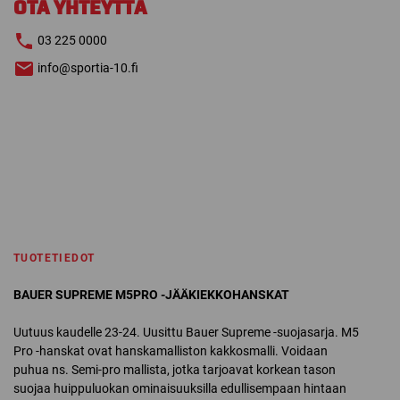
OTA YHTEYTTÄ
03 225 0000
info@sportia-10.fi
TUOTETIEDOT
BAUER SUPREME M5PRO -JÄÄKIEKKOHANSKAT
Uutuus kaudelle 23-24. Uusittu Bauer Supreme -suojasarja. M5
Pro -hanskat ovat hanskamalliston kakkosmalli. Voidaan
puhua ns. Semi-pro mallista, jotka tarjoavat korkean tason
suojaa huippuluokan ominaisuuksilla edullisempaan hintaan