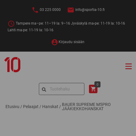
Siirry
sisältöön
03 225 0000
info@sportia-10.fi
Tampere ma–pe: 11–19 la: 9–16 Jyväskylä ma-pe: 11-19 la: 10-16
Lahti ma-pe: 11-19 la: 10-16
Kirjaudu sisään
Sportia-
10
Search
0
for:
BAUER SUPREME M5PRO
Etusivu
/
Pelaajat
/
Hanskat
/
JÄÄKIEKKOHANSKAT