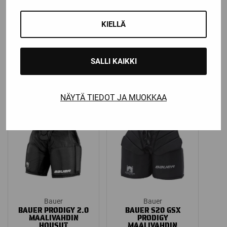
Bauer
Bauer
BAUER GSX S23
BAUER PRODIGY 3.0
MAALIVAHDIN
MAALIVAHDIN
KIELLÄ
HOUSUT
HOUSUT
Katso kaikki
Katso kaikki
vaihtoehdot
vaihtoehdot
SALLI KAIKKI
Price
149,00
€
–
199,00
€
89,00
€
range:
149,00 €
NÄYTÄ TIEDOT JA MUOKKAA
through
199,00 €
Bauer
Bauer
BAUER PRODIGY 2.0
BAUER S20 GSX
MAALIVAHDIN
PRODIGY
HOUSUT
MAALIVAHDIN