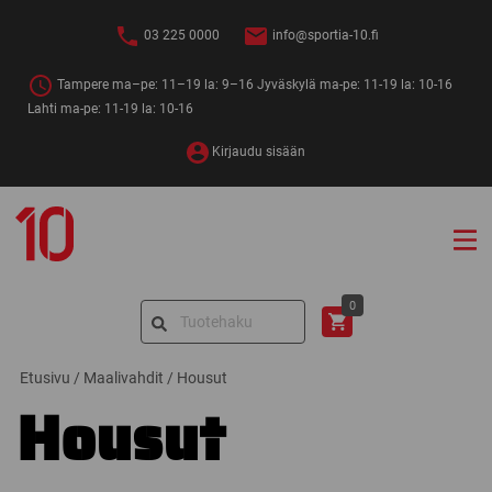
Siirry
sisältöön
03 225 0000
info@sportia-10.fi
Tampere ma–pe: 11–19 la: 9–16 Jyväskylä ma-pe: 11-19 la: 10-16
Lahti ma-pe: 11-19 la: 10-16
Kirjaudu sisään
Sportia-
10
Search
0
for:
Etusivu
/
Maalivahdit
/
Housut
Housut