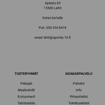
Ajokatu 65
15500 Lahti
Katso kartalla
Puh.
050 354 8418
email: lahti@sportia-10.fi
TUOTERYHMÄT
ASIAKASPALVELU
Pelaajat
Palvelut
Maalivahdit
Info
Erotuomarit
Yhteystiedot
Taitoluistelu
Toimitusehdot