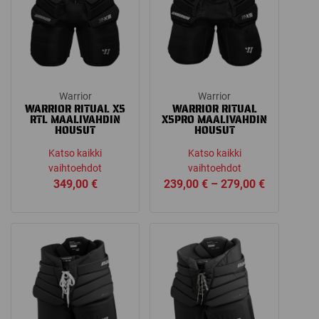
Warrior
Warrior
WARRIOR RITUAL X5
WARRIOR RITUAL
RTL MAALIVAHDIN
X5PRO MAALIVAHDIN
HOUSUT
HOUSUT
Katso kaikki
Katso kaikki
vaihtoehdot
vaihtoehdot
Price
349,00
€
239,00
€
–
279,00
€
range:
239,00 €
through
279,00 €