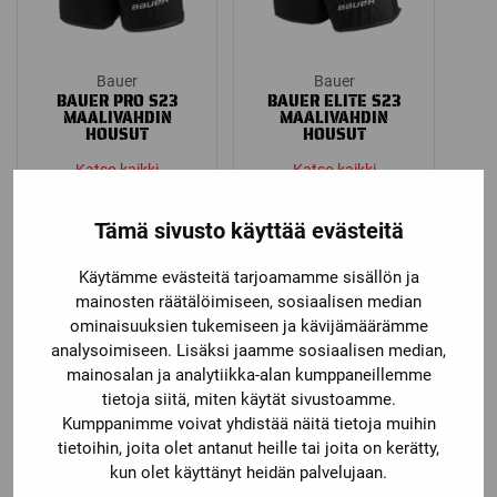
Bauer
Bauer
BAUER PRO S23
BAUER ELITE S23
MAALIVAHDIN
MAALIVAHDIN
HOUSUT
HOUSUT
Katso kaikki
Katso kaikki
vaihtoehdot
vaihtoehdot
299,00
€
249,00
€
Tämä sivusto käyttää evästeitä
Käytämme evästeitä tarjoamamme sisällön ja
mainosten räätälöimiseen, sosiaalisen median
ominaisuuksien tukemiseen ja kävijämäärämme
analysoimiseen. Lisäksi jaamme sosiaalisen median,
mainosalan ja analytiikka-alan kumppaneillemme
tietoja siitä, miten käytät sivustoamme.
Kumppanimme voivat yhdistää näitä tietoja muihin
tietoihin, joita olet antanut heille tai joita on kerätty,
kun olet käyttänyt heidän palvelujaan.