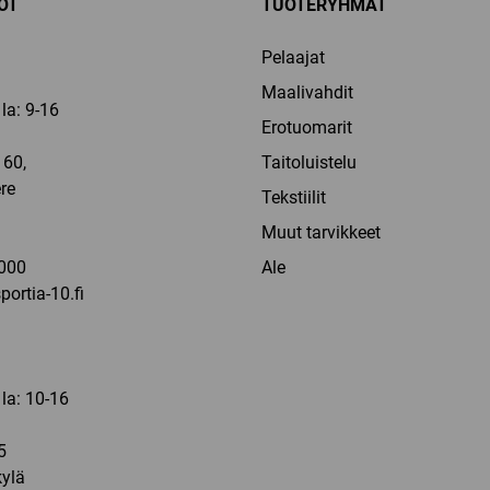
OT
TUOTERYHMÄT
Pelaajat
Maalivahdit
la: 9-16
Erotuomarit
60,
Taitoluistelu
re
Tekstiilit
a
Muut tarvikkeet
000
Ale
ortia-10.fi
 la: 10-16
5
ylä