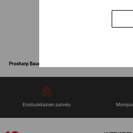
PROSH
Prosharp Bauer
-teroituskoneet ja niiden varaosat sekä tero
Ensiluokkainen palvelu
Monipuo