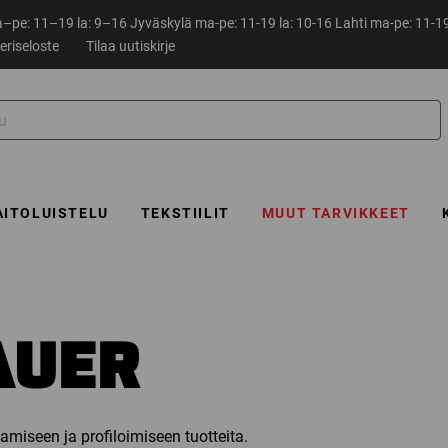
pe: 11–19 la: 9–16 Jyväskylä ma-pe: 11-19 la: 10-16 Lahti ma-pe: 11-19
eriseloste
Tilaa uutiskirje
AITOLUISTELU
TEKSTIILIT
MUUT TARVIKKEET
AUER
tamiseen ja profiloimiseen tuotteita.