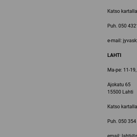
Katso kartall
Puh.
050 432
e-mail: jyvas
LAHTI
Ma-pe: 11-19,
Ajokatu 65
15500 Lahti
Katso kartall
Puh.
050 354
email: lahti@s