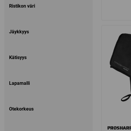
Ristikon väri
Jäykkyys
Kätisyys
Lapamalli
Otekorkeus
PROSHARP