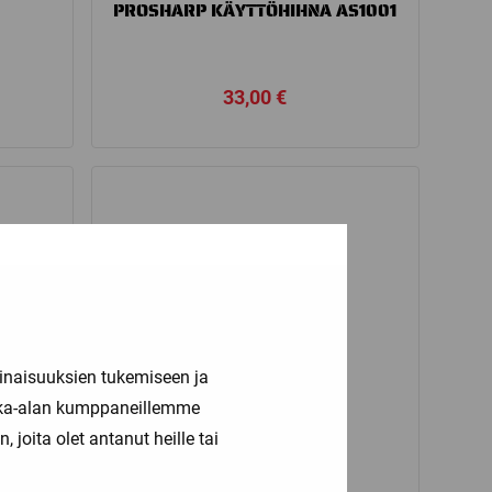
PROSHARP KÄYTTÖHIHNA AS1001
33,00
€
inaisuuksien tukemiseen ja
kka-alan kumppaneillemme
joita olet antanut heille tai