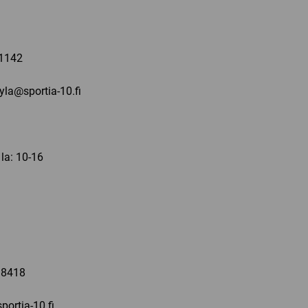
a
1142
kyla@sportia-10.fi
 la: 10-16
a
 8418
portia-10.fi