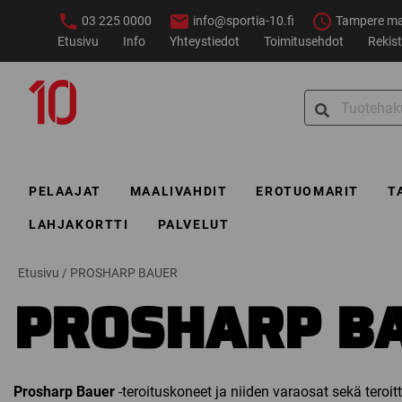
Siirry
03 225 0000
info@sportia-10.fi
Tampere ma–
sisältöön
Etusivu
Info
Yhteystiedot
Toimitusehdot
Rekist
Sportia-
Search
10
for:
PELAAJAT
MAALIVAHDIT
EROTUOMARIT
T
LAHJAKORTTI
PALVELUT
Etusivu
/
PROSHARP BAUER
PROSHARP B
Prosharp Bauer
-teroituskoneet ja niiden varaosat sekä teroit