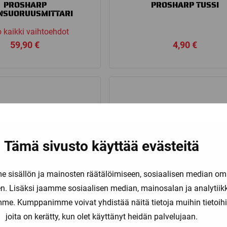
PROSHARP
PROSHARP TUSSI
NSUORUUSMITTARI
 kaikki vaihtoehdot
59,90
€
4,90
€
Tämä sivusto käyttää evästeitä
sisällön ja mainosten räätälöimiseen, sosiaalisen median om
. Lisäksi jaamme sosiaalisen median, mainosalan ja analytii
amme. Kumppanimme voivat yhdistää näitä tietoja muihin tietoihin, 
joita on kerätty, kun olet käyttänyt heidän palvelujaan.