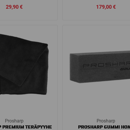
29,90
€
179,00
€
Prosharp
Prosharp
 PREMIUM TERÄPYYHE
PROSHARP GUMMI HO