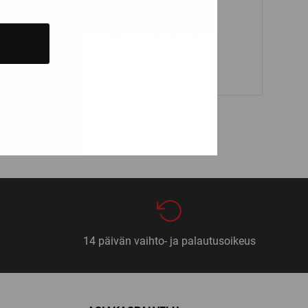
Prosharp
LAT
PROSHARP VAIJERI
17,00
€
14 päivän vaihto- ja palautusoikeus