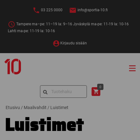
Siirry
sisältöön
03 225 0000
info@sportia-10.fi
Tampere ma–pe: 11–19 la: 9–16 Jyväskylä ma-pe: 11-19 la: 10-16
Lahti ma-pe: 11-19 la: 10-16
Kirjaudu sisään
Sportia-
10
Search
0
for:
Etusivu
/
Maalivahdit
/
Luistimet
Luistimet