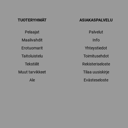
TUOTERYHMÄT
ASIAKASPALVELU
Pelaajat
Palvelut
Maalivahdit
Info
Erotuomarit
Yhteystiedot
Taitoluistelu
Toimitusehdot
Tekstiilit
Rekisteriseloste
Muut tarvikkeet
Tilaa uusiskirje
Ale
Evästeseloste