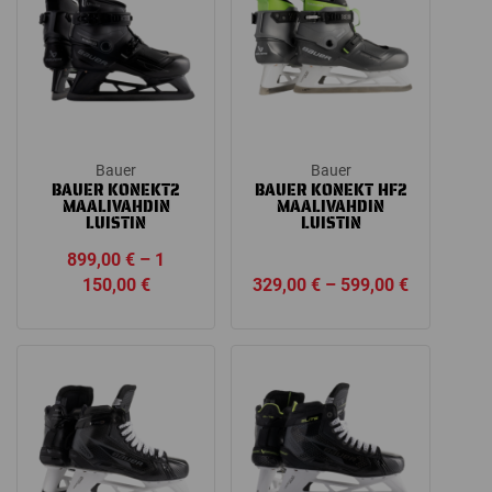
Bauer
Bauer
BAUER KONEKT2
BAUER KONEKT HF2
MAALIVAHDIN
MAALIVAHDIN
LUISTIN
LUISTIN
899,00
€
–
1
Price
Price
150,00
€
329,00
€
–
599,00
€
range:
range:
899,00 €
329,00 €
through
through
1
599,00 €
150,00 €