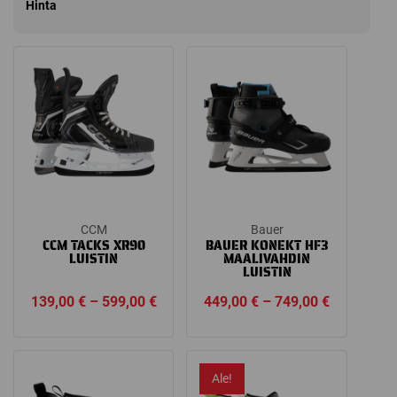
Hinta
CCM
Bauer
CCM TACKS XR90
BAUER KONEKT HF3
LUISTIN
MAALIVAHDIN
LUISTIN
Price
Price
139,00
€
–
599,00
€
449,00
€
–
749,00
€
range:
range:
139,00 €
449,00 €
through
through
Ale!
599,00 €
749,00 €