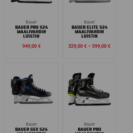
Bauer
Bauer
BAUER PRO S24
BAUER ELITE S24
MAALIVAHDIN
MAALIVAHDIN
LUISTIN
LUISTIN
Price
949,00
€
329,00
€
–
599,00
€
range:
329,00 €
through
599,00 €
Bauer
Bauer
BAUER GSX S24
BAUER PRO