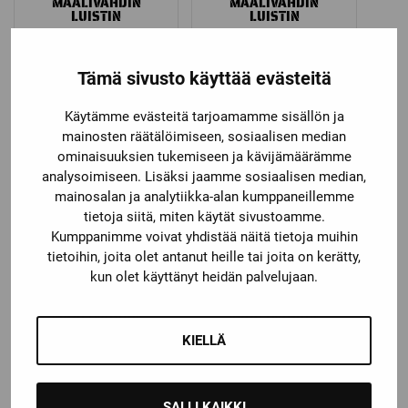
MAALIVAHDIN
MAALIVAHDIN
LUISTIN
LUISTIN
Price
Price
169,00
€
–
279,00
€
649,00
€
–
849,00
€
range:
range:
Tämä sivusto käyttää evästeitä
169,00 €
649,00 €
through
through
Käytämme evästeitä tarjoamamme sisällön ja
Ale!
Ale!
279,00 €
849,00 €
mainosten räätälöimiseen, sosiaalisen median
ominaisuuksien tukemiseen ja kävijämäärämme
analysoimiseen. Lisäksi jaamme sosiaalisen median,
mainosalan ja analytiikka-alan kumppaneillemme
tietoja siitä, miten käytät sivustoamme.
Kumppanimme voivat yhdistää näitä tietoja muihin
tietoihin, joita olet antanut heille tai joita on kerätty,
kun olet käyttänyt heidän palvelujaan.
Bauer
True
BAUER GSX
TRUE TF9
MAALIVAHDIN
MAALIVAHDIN
LUISTIN
LUISTIN
KIELLÄ
Alkuperäinen
Nykyinen
Alkuperäinen
Nykyinen
279,00
€
229,00
€
599,00
€
449,00
€
hinta
hinta
hinta
hinta
oli:
on:
oli:
on:
SALLI KAIKKI