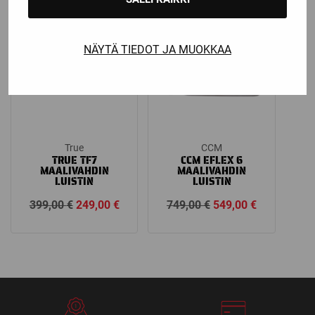
279,00 €.
229,00 €.
599,00 €.
449,00 €.
Ale!
Ale!
NÄYTÄ TIEDOT JA MUOKKAA
True
CCM
TRUE TF7
CCM EFLEX 6
MAALIVAHDIN
MAALIVAHDIN
LUISTIN
LUISTIN
Alkuperäinen
Nykyinen
Alkuperäinen
Nykyinen
399,00
€
249,00
€
749,00
€
549,00
€
hinta
hinta
hinta
hinta
oli:
on:
oli:
on:
399,00 €.
249,00 €.
749,00 €.
549,00 €.