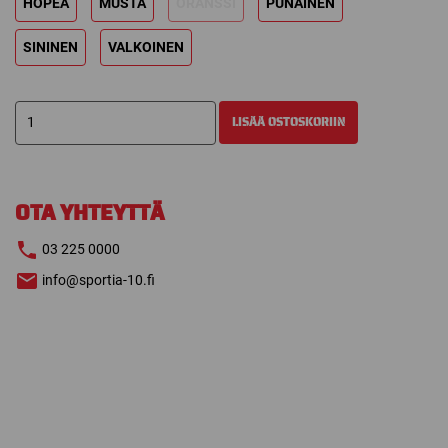
HOPEA
MUSTA
ORANSSI
PUNAINEN
SININEN
VALKOINEN
BAUER
LISÄÄ OSTOSKORIIN
MAALIVAHDIN
HARJOITUSPAITA
FLEX
määrä
OTA YHTEYTTÄ
03 225 0000
info@sportia-10.fi