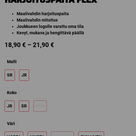
Maalivahdin harjoituspaita
Maalivahdin mitoitus
Joukkueen logolle varattu oma tila
Kevyt, mukava ja hengittävä päällä
Price
18,90
€
–
21,90
€
range:
Malli
18,90 €
through
SR
JR
21,90 €
Koko
JR
SR
YTH
Väri