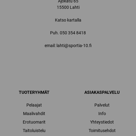
Ajokatu 65
15500 Lahti
Katso kartalla
Puh.
050 354 8418
email: lahti@sportia-10.fi
TUOTERYHMÄT
ASIAKASPALVELU
Pelaajat
Palvelut
Maalivahdit
Info
Erotuomarit
Yhteystiedot
Taitoluistelu
Toimitusehdot