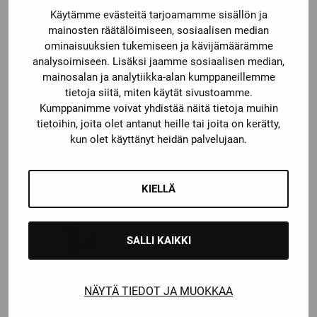
Käytämme evästeitä tarjoamamme sisällön ja
mainosten räätälöimiseen, sosiaalisen median
ominaisuuksien tukemiseen ja kävijämäärämme
analysoimiseen. Lisäksi jaamme sosiaalisen median,
mainosalan ja analytiikka-alan kumppaneillemme
Bauer
Bauer
tietoja siitä, miten käytät sivustoamme.
BAUER
BAUER SUKKALIIVI
Kumppanimme voivat yhdistää näitä tietoja muihin
HARJOITUSPAITA FLEX
tietoihin, joita olet antanut heille tai joita on kerätty,
Katso kaikki vaihtoehdot
kun olet käyttänyt heidän palvelujaan.
Price
Price
18,90
€
–
21,90
€
15,00
€
–
16,90
€
range:
range:
18,90 €
15,00 €
KIELLÄ
through
through
21,90 €
16,90 €
SALLI KAIKKI
NÄYTÄ TIEDOT JA MUOKKAA