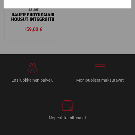
Bauer
BAUER EROTUOMARI
HOUSUT INTEGROITU
159,00
€
Ensiluokkainen palvelu
Monipuoliset maksutavat
Nopeat toimitusajat