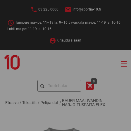
Siirry
sisältöön
03 225 0000
info@sportia-10.fi
Tampere ma–pe: 11–19 la: 9–16 Jyväskylä ma-pe: 11-19 la: 10-16
Lahti ma-pe: 11-19 la: 10-16
Kirjaudu sisään
Sportia-
10
Search
0
for:
BAUER MAALIVAHDIN
Etusivu
/
Tekstiilit
/
Pelipaidat
/
HARJOITUSPAITA FLEX