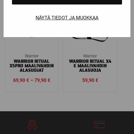
59,90 €
99,00 €
NÄYTÄ TIEDOT JA MUOKKAA
Warrior
Warrior
WARRIOR RITUAL
WARRIOR RITUAL X4
X5PRO MAALIVAHDIN
E MAALIVAHDIN
ALASUOJAT
ALASUOJA
Price
69,90
€
–
79,90
€
59,90
€
range:
69,90 €
through
79,90 €