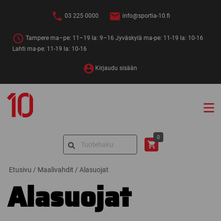
Siirry
sisältöön
03 225 0000
info@sportia-10.fi
Tampere ma–pe: 11–19 la: 9–16 Jyväskylä ma-pe: 11-19 la: 10-16
Lahti ma-pe: 11-19 la: 10-16
Kirjaudu sisään
Sportia-
10
Search
0
for:
Etusivu
/
Maalivahdit
/
Alasuojat
Alasuojat