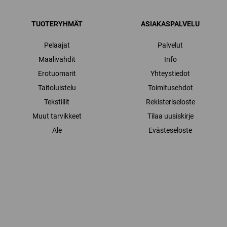
TUOTERYHMÄT
ASIAKASPALVELU
Pelaajat
Palvelut
Maalivahdit
Info
Erotuomarit
Yhteystiedot
Taitoluistelu
Toimitusehdot
Tekstiilit
Rekisteriseloste
Muut tarvikkeet
Tilaa uusiskirje
Ale
Evästeseloste