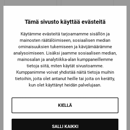
74,90
€
79,90
€
Tämä sivusto käyttää evästeitä
Käytämme evästeitä tarjoamamme sisällön ja
mainosten räätälöimiseen, sosiaalisen median
ominaisuuksien tukemiseen ja kävijämäärämme
analysoimiseen. Lisäksi jaamme sosiaalisen median,
mainosalan ja analytiikka-alan kumppaneillemme
tietoja siitä, miten käytät sivustoamme.
Kumppanimme voivat yhdistää näitä tietoja muihin
tietoihin, joita olet antanut heille tai joita on kerätty,
Warrior
Warrior
kun olet käyttänyt heidän palvelujaan.
WARRIOR RITUAL X5
WARRIOR RITUAL X5
MAALIVAHDIN
RTL MAALIVAHDIN
ALASUOJAT
ALASUOJA
KIELLÄ
Price
Price
57,90
€
–
59,90
€
89,00
€
–
99,00
€
range:
range:
57,90 €
89,00 €
SALLI KAIKKI
through
through