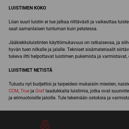
LUISTIMEN KOKO
Liian suuri luistin ei tue jalkaa riittävästi ja vaikeuttaa l
saat samanlaisen tuntuman kuin pelatessa.
Jääkiekkoluistinten käyttömukavuus on ratkaisevaa, ja siihe
hyvän tuen nilkalle ja jalalle. Tekniset sisämateriaalit siir
tukeva iltti helpottavat luistimen pukemista ja varmistavat,
LUISTIMET NETISTÄ
Tutustu nyt budjettisi ja tarpeidesi mukaisiin miesten, na
CCM
,
True
ja
Graf
laadukkaita luistimia, jotka ovat suunnit
ja erimuotoisille jaloille. Tule tekemään ostoksia ja varmist