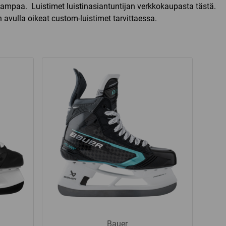
kavampaa. Luistimet luistinasiantuntijan verkkokaupasta tästä.
vulla oikeat custom-luistimet tarvittaessa.
Bauer