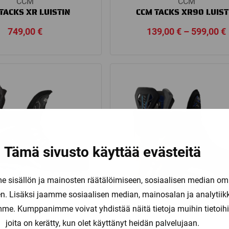
CCM
CCM
TACKS XR LUISTIN
CCM TACKS XR90 LUIST
749,00
€
139,00
€
–
599,00
€
Tämä sivusto käyttää evästeitä
sisällön ja mainosten räätälöimiseen, sosiaalisen median om
. Lisäksi jaamme sosiaalisen median, mainosalan ja analytii
amme. Kumppanimme voivat yhdistää näitä tietoja muihin tietoihin, 
joita on kerätty, kun olet käyttänyt heidän palvelujaan.