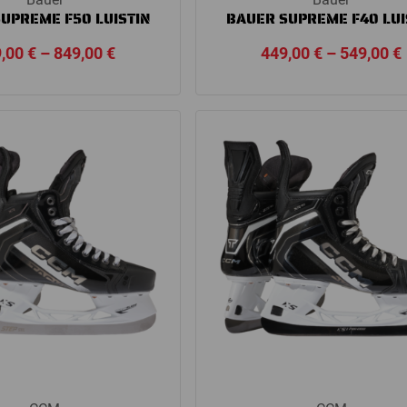
UPREME F50 LUISTIN
BAUER SUPREME F40 LUI
Price
9,00
€
–
849,00
€
449,00
€
–
549,00
€
range:
699,00 €
through
849,00 €