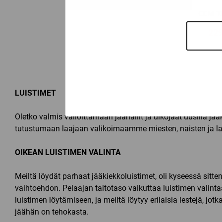
CCM T
22
LUISTIMET
Oletko valmis valloittamaan jäähallit ja ulkojäät uusilla jä
tutustumaan laajaan valikoimaamme miesten, naisten ja last
OIKEAN LUISTIMEN VALINTA
Meiltä löydät parhaat jääkiekkoluistimet, oli kyseessä sitten
vaihtoehdon. Pelaajan taitotaso vaikuttaa luistimen valinta
luistimen löytämiseen, ja meiltä löytyy erilaisia lestejä, jo
jäähän on tehokasta.