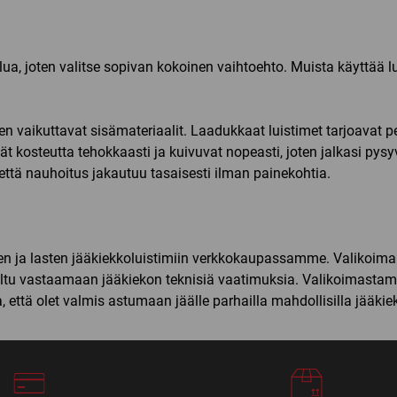
uistelua, joten valitse sopivan kokoinen vaihtoehto. Muista käyttää
n vaikuttavat sisämateriaalit. Laadukkaat luistimet tarjoavat p
tävät kosteutta tehokkaasti ja kuivuvat nopeasti, joten jalkasi py
 että nauhoitus jakautuu tasaisesti ilman painekohtia.
isten ja lasten jääkiekkoluistimiin verkkokaupassamme. Valikoi
eltu vastaamaan jääkiekon teknisiä vaatimuksia. Valikoimastamme
a, että olet valmis astumaan jäälle parhailla mahdollisilla jääkiek