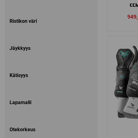
CCM
949
Ristikon väri
Jäykkyys
Kätisyys
Lapamalli
Otekorkeus