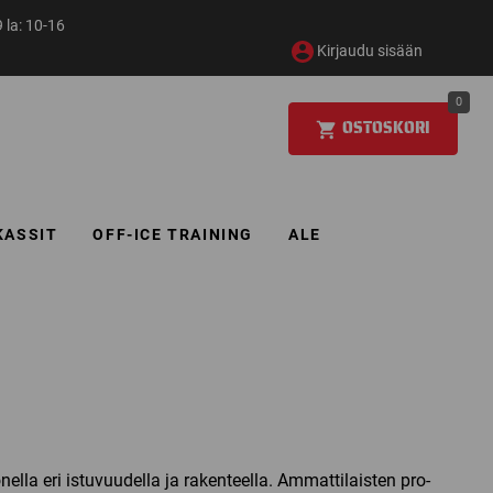
 la: 10-16
Kirjaudu sisään
0
OSTOSKORI
KASSIT
OFF-ICE TRAINING
ALE
lla eri istuvuudella ja rakenteella. Ammattilaisten pro-