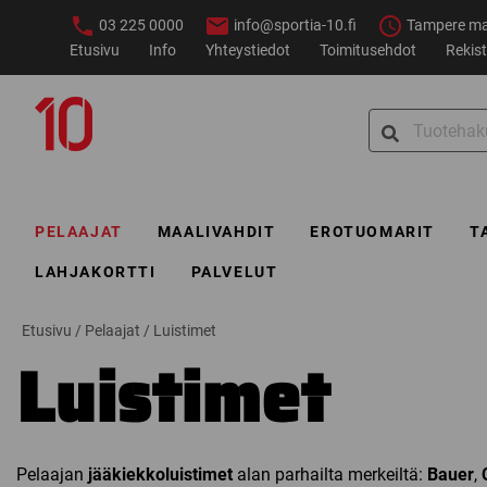
Siirry
03 225 0000
info@sportia-10.fi
Tampere ma–
sisältöön
Etusivu
Info
Yhteystiedot
Toimitusehdot
Rekist
Sportia-
Search
10
for:
PELAAJAT
MAALIVAHDIT
EROTUOMARIT
T
LAHJAKORTTI
PALVELUT
Etusivu
/
Pelaajat
/
Luistimet
Luistimet
Pelaajan
jääkiekkoluistimet
alan parhailta merkeiltä:
Bauer
,