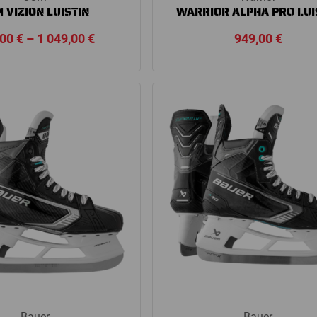
 VIZION LUISTIN
WARRIOR ALPHA PRO LUI
Price
,00
€
–
1 049,00
€
949,00
€
range:
949,00 €
through
1
049,00 €
Bauer
Bauer