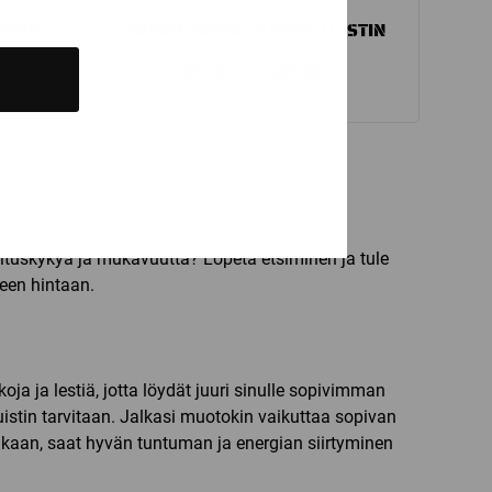
Bauer
ISTIN
BAUER VAPOR FLYPRO LUISTIN
Price
Price
€
699,00
€
–
849,00
€
range:
range:
329,00 €
699,00 €
through
through
1
849,00 €
099,00 €
uorituskykyä ja mukavuutta? Lopeta etsiminen ja tule
seen hintaan.
oja ja lestiä, jotta löydät juuri sinulle sopivimman
uistin tarvitaan. Jalkasi muotokin vaikuttaa sopivan
 jalkaan, saat hyvän tuntuman ja energian siirtyminen