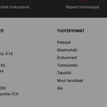
liset maksutavat
Nopeat toimitusajat
OT
TUOTERYHMÄT
Pelaajat
Maalivahdit
la: 9-16
Erotuomarit
60,
Taitoluistelu
re
Tekstiilit
a
Muut tarvikkeet
000
Ale
ortia-10.fi