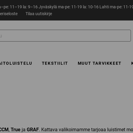
pe: 11–19 la: 9–16 Jyväskylä ma-pe: 11-19 la: 10-16 Lahti ma-pe: 11-19
eriseloste
Tilaa uutiskirje
AITOLUISTELU
TEKSTIILIT
MUUT TARVIKKEET
CCM
,
True
ja
GRAF
. Kattava valikoimamme tarjoaa luistimet mone