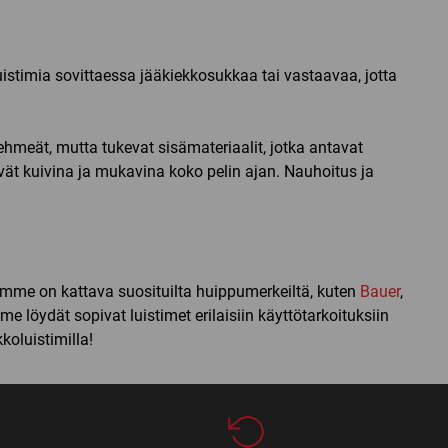
 luistimia sovittaessa jääkiekkosukkaa tai vastaavaa, jotta
ehmeät, mutta tukevat sisämateriaalit, jotka antavat
syvät kuivina ja mukavina koko pelin ajan. Nauhoitus ja
mamme on kattava suosituilta huippumerkeiltä, kuten
Bauer
,
 löydät sopivat luistimet erilaisiin käyttötarkoituksiin
koluistimilla!