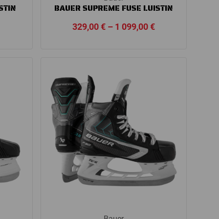
STIN
BAUER SUPREME FUSE LUISTIN
Price
329,00
€
–
1 099,00
€
range:
329,00 €
through
1
099,00 €
Bauer