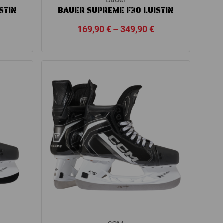
STIN
BAUER SUPREME F30 LUISTIN
Price
Price
169,90
€
–
349,90
€
range:
range:
449,00 €
169,90 €
through
through
549,00 €
349,90 €