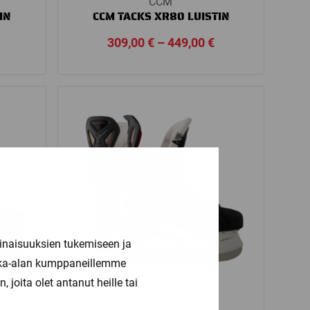
CCM
IN
CCM TACKS XR80 LUISTIN
Price
Price
309,00
€
–
449,00
€
range:
range:
139,00 €
309,00 €
through
through
599,00 €
449,00 €
inaisuuksien tukemiseen ja
kka-alan kumppaneillemme
joita olet antanut heille tai