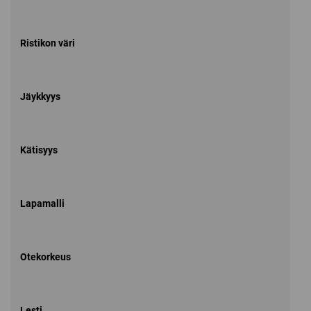
Ristikon väri
Jäykkyys
Kätisyys
Lapamalli
Otekorkeus
Lesti