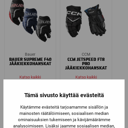
229,00 €
189,00 €
Bauer
CCM
BAUER SUPREME F40
CCM JETSPEED FT8
JÄÄKIEKKOHANSKAT
PRO
JÄÄKIEKKOHANSKAT
Katso kaikki
Katso kaikki
vaihtoehdot
vaihtoehdot
Price
Price
109,00
€
–
139,00
€
179,00
€
–
229,00
€
Tämä sivusto käyttää evästeitä
range:
range:
109,00 €
179,00 €
Käytämme evästeitä tarjoamamme sisällön ja
through
through
mainosten räätälöimiseen, sosiaalisen median
139,00 €
229,00 €
ominaisuuksien tukemiseen ja kävijämäärämme
analysoimiseen. Lisäksi jaamme sosiaalisen median,