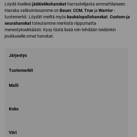
Löydä itsellesi
jääkiekkohanskat
harrastelijasta ammattilaiseen.
Hanska valikoimissamme on
Bauer
,
CCM
,
True
ja
Warrior
-
tuotemerkit. Löydät meiltä myös
kaukalopallohanskat
.
Custom-ja
seurahanskat
toteutamme merkistä riippumatta
menestyksekkäästi. Kysy tästä lisää niin tehdään teidänkin
joukkueelle omat hanskat.
Järjestys
Tuotemerkit
Malli
Koko
Väri