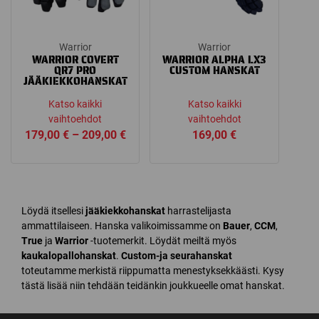
Warrior
Warrior
WARRIOR COVERT
WARRIOR ALPHA LX3
QR7 PRO
CUSTOM HANSKAT
JÄÄKIEKKOHANSKAT
Katso kaikki
Katso kaikki
vaihtoehdot
vaihtoehdot
Price
179,00
€
–
209,00
€
169,00
€
range:
179,00 €
through
209,00 €
Löydä itsellesi
jääkiekkohanskat
harrastelijasta
ammattilaiseen. Hanska valikoimissamme on
Bauer
,
CCM
,
True
ja
Warrior
-tuotemerkit. Löydät meiltä myös
kaukalopallohanskat
.
Custom-ja seurahanskat
toteutamme merkistä riippumatta menestyksekkäästi. Kysy
tästä lisää niin tehdään teidänkin joukkueelle omat hanskat.