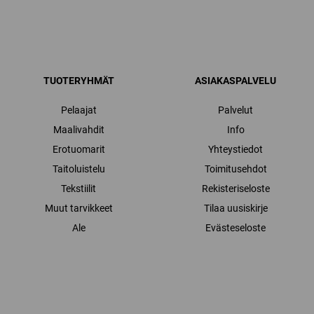
TUOTERYHMÄT
ASIAKASPALVELU
Pelaajat
Palvelut
Maalivahdit
Info
Erotuomarit
Yhteystiedot
Taitoluistelu
Toimitusehdot
Tekstiilit
Rekisteriseloste
Muut tarvikkeet
Tilaa uusiskirje
Ale
Evästeseloste