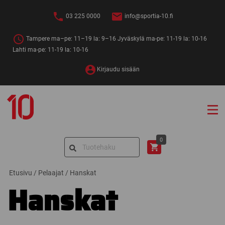
Siirry
sisältöön
03 225 0000
info@sportia-10.fi
Tampere ma–pe: 11–19 la: 9–16 Jyväskylä ma-pe: 11-19 la: 10-16
Lahti ma-pe: 11-19 la: 10-16
Kirjaudu sisään
Sportia-
10
Search
0
for:
Etusivu
/
Pelaajat
/
Hanskat
Hanskat