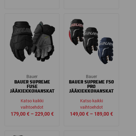
range:
range:
134,90 €
99,90 €
through
through
164,90 €
119,00 €
Bauer
Bauer
BAUER SUPREME
BAUER SUPREME F50
FUSE
PRO
JÄÄKIEKKOHANSKAT
JÄÄKIEKKOHANSKAT
Katso kaikki
Katso kaikki
vaihtoehdot
vaihtoehdot
Price
Price
179,00
€
–
229,00
€
149,00
€
–
189,00
€
range:
range:
179,00 €
149,00 €
through
through