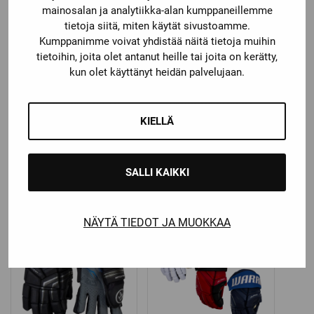
mainosalan ja analytiikka-alan kumppaneillemme
tietoja siitä, miten käytät sivustoamme.
Kumppanimme voivat yhdistää näitä tietoja muihin
tietoihin, joita olet antanut heille tai joita on kerätty,
kun olet käyttänyt heidän palvelujaan.
CCM
Warrior
CCM JETSPEED FT8
WARRIOR COVERT
JÄÄKIEKKOHANSKAT
QR7
KIELLÄ
JÄÄKIEKKOHANSKAT
Katso kaikki
Katso kaikki
vaihtoehdot
vaihtoehdot
SALLI KAIKKI
Price
149,00
€
–
169,00
€
179,00
€
range:
149,00 €
NÄYTÄ TIEDOT JA MUOKKAA
through
169,00 €