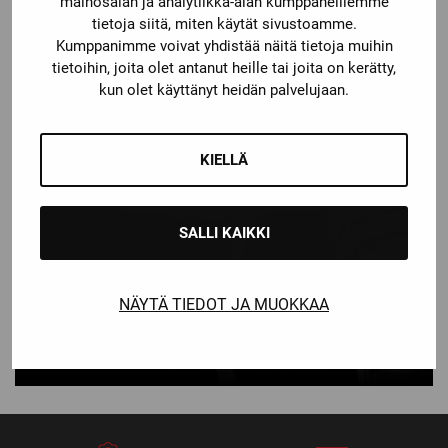
mainosalan ja analytiikka-alan kumppaneillemme
LUISTINTEN TEROITUKSET JA
tietoja siitä, miten käytät sivustoamme.
TERÄMUOTOILUT
Kumppanimme voivat yhdistää näitä tietoja muihin
tietoihin, joita olet antanut heille tai joita on kerätty,
TUTUSTU PALVELUUN
kun olet käyttänyt heidän palvelujaan.
KIELLÄ
SALLI KAIKKI
YKSILÖLLISESTI SKANNATUT
LUISTIMET
NÄYTÄ TIEDOT JA MUOKKAA
TUTUSTU PALVELUUN