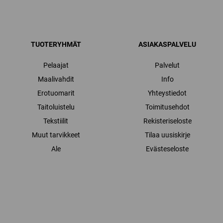
TUOTERYHMÄT
ASIAKASPALVELU
Pelaajat
Palvelut
Maalivahdit
Info
Erotuomarit
Yhteystiedot
Taitoluistelu
Toimitusehdot
Tekstiilit
Rekisteriseloste
Muut tarvikkeet
Tilaa uusiskirje
Ale
Evästeseloste