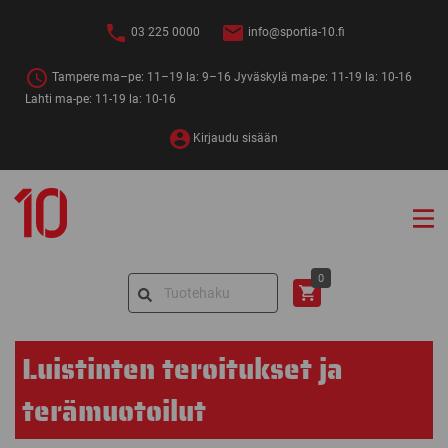
Siirry
sisältöön
03 225 0000
info@sportia-10.fi
Tampere ma–pe: 11–19 la: 9–16 Jyväskylä ma-pe: 11-19 la: 10-16
Lahti ma-pe: 11-19 la: 10-16
Kirjaudu sisään
Sportia-
10
Search
0
for:
Luistinten teroitukset ja
terämuotoilut