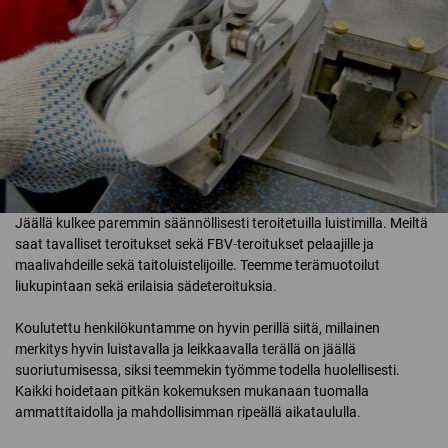
Jäällä kulkee paremmin säännöllisesti teroitetuilla luistimilla. Meiltä
saat tavalliset teroitukset sekä FBV-teroitukset pelaajille ja
maalivahdeille sekä taitoluistelijoille. Teemme terämuotoilut
liukupintaan sekä erilaisia sädeteroituksia.
Koulutettu henkilökuntamme on hyvin perillä siitä, millainen
merkitys hyvin luistavalla ja leikkaavalla terällä on jäällä
suoriutumisessa, siksi teemmekin työmme todella huolellisesti.
Kaikki hoidetaan pitkän kokemuksen mukanaan tuomalla
ammattitaidolla ja mahdollisimman ripeällä aikataululla.