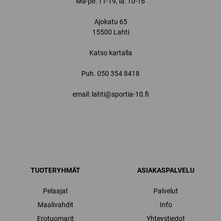
Ma-pe: 11-19, la: 10-16
Ajokatu 65
15500 Lahti
Katso kartalla
Puh.
050 354 8418
email: lahti@sportia-10.fi
TUOTERYHMÄT
ASIAKASPALVELU
Pelaajat
Palvelut
Maalivahdit
Info
Erotuomarit
Yhteystiedot