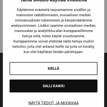
Edea
Käytämme evästeitä tarjoamamme sisällön ja
EDEA TEMPO
mainosten räätälöimiseen, sosiaalisen median
BALANCE
TAITOLUISTIN
ominaisuuksien tukemiseen ja kävijämäärämme
analysoimiseen. Lisäksi jaamme sosiaalisen median,
Alkuperäinen
Nykyinen
199,00
€
159,20
€
mainosalan ja analytiikka-alan kumppaneillemme
hinta
hinta
tietoja siitä, miten käytät sivustoamme.
oli:
on:
Kumppanimme voivat yhdistää näitä tietoja muihin
199,00 €.
159,20 €.
tietoihin, joita olet antanut heille tai joita on kerätty,
kun olet käyttänyt heidän palvelujaan.
KIELLÄ
Ensiluokkainen palvelu
Monipuoliset maksutavat
SALLI KAIKKI
NÄYTÄ TIEDOT JA MUOKKAA
Nopeat toimitusajat