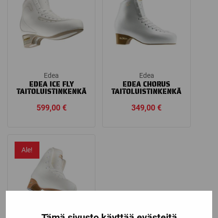
Edea
Edea
EDEA ICE FLY
EDEA CHORUS
TAITOLUISTINKENKÄ
TAITOLUISTINKENKÄ
599,00
€
349,00
€
Ale!
Tämä sivusto käyttää evästeitä