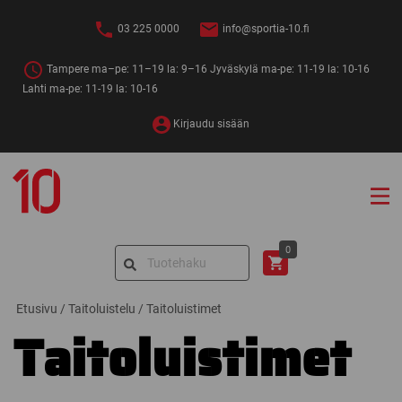
Siirry
sisältöön
03 225 0000
info@sportia-10.fi
Tampere ma–pe: 11–19 la: 9–16 Jyväskylä ma-pe: 11-19 la: 10-16
Lahti ma-pe: 11-19 la: 10-16
Kirjaudu sisään
Sportia-
10
Search
0
for:
Etusivu
/
Taitoluistelu
/
Taitoluistimet
Taitoluistimet