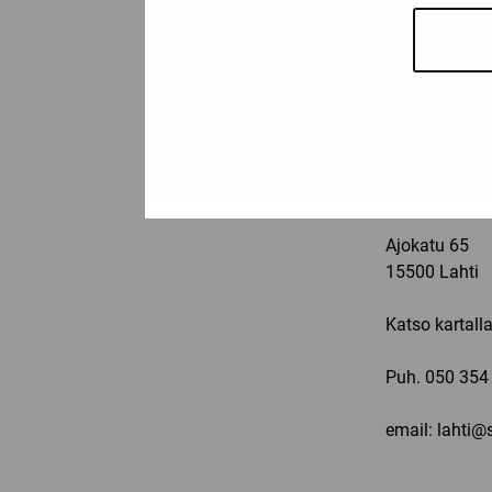
Puh.
050 432
e-mail: jyvas
LAHTI
Ma-pe: 11-19,
Ajokatu 65
15500 Lahti
Katso kartall
Puh.
050 354
email: lahti@s