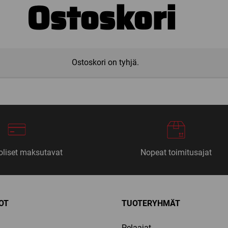
Ostoskori
Ostoskori on tyhjä.
liset maksutavat
Nopeat toimitusajat
OT
TUOTERYHMÄT
Pelaajat