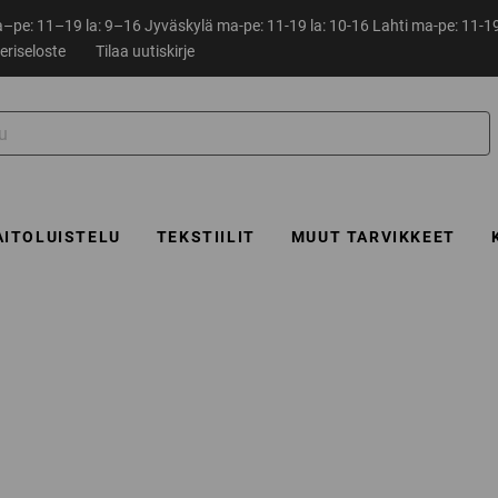
pe: 11–19 la: 9–16 Jyväskylä ma-pe: 11-19 la: 10-16 Lahti ma-pe: 11-19
eriseloste
Tilaa uutiskirje
AITOLUISTELU
TEKSTIILIT
MUUT TARVIKKEET