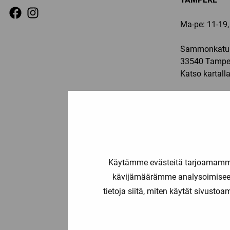
Ma-pe: 11-19, 
Sammonkatu 
33540 Tampe
Katso kartall
Puh:
03-2250
Email:
info@sp
JYVÄSKYLÄ
Ma-pe: 11-19,
Käytämme evästeitä tarjoamamme 
kävijämäärämme analysoimiseen
Vasarakatu 2
tietoja siitä, miten käytät sivusto
40320 Jyväsk
Katso kartall