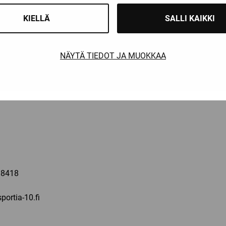
1142
KIELLÄ
SALLI KAIKKI
kyla@sportia-10.fi
NÄYTÄ TIEDOT JA MUOKKAA
 la: 10-16
a
 8418
portia-10.fi