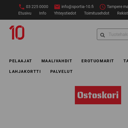
Siirry
03 225 0000
info@sportia-10.fi
Tampere ma–
sisältöön
Etusivu
Info
Yhteystiedot
Toimitusehdot
Rekist
Sportia-
Search
10
for:
PELAAJAT
MAALIVAHDIT
EROTUOMARIT
T
LAHJAKORTTI
PALVELUT
Ostoskori