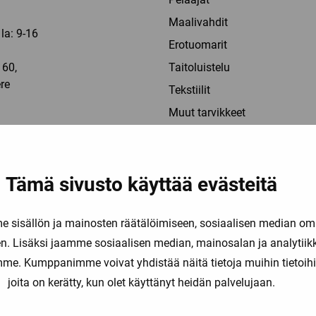
Maalivahdit
la: 9-16
Erotuomarit
60,
Taitoluistelu
re
Tekstiilit
a
Muut tarvikkeet
000
Ale
ortia-10.fi
Tämä sivusto käyttää evästeitä
 la: 10-16
sisällön ja mainosten räätälöimiseen, sosiaalisen median om
. Lisäksi jaamme sosiaalisen median, mainosalan ja analytii
5
amme. Kumppanimme voivat yhdistää näitä tietoja muihin tietoihin, 
ylä
joita on kerätty, kun olet käyttänyt heidän palvelujaan.
a