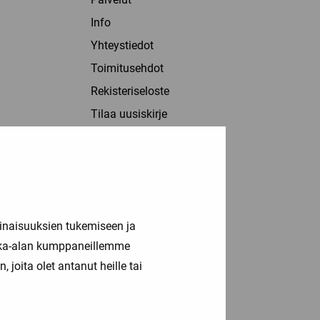
Info
Yhteystiedot
Toimitusehdot
Rekisteriseloste
Tilaa uusiskirje
Evästeseloste
inaisuuksien tukemiseen ja
kka-alan kumppaneillemme
joita olet antanut heille tai