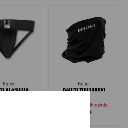
Bauer
Bauer
ER ALASUOJA
BAUER TUUBIHUIVI
Katso kaikki vaihtoehdot
Price
00
€
–
18,00
€
16,90
€
range:
16,00 €