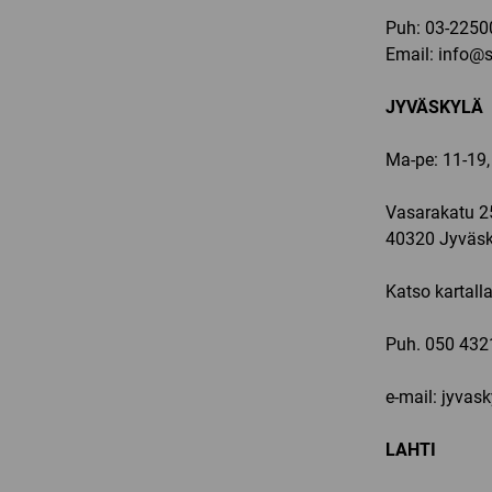
Puh:
03-2250
Email:
info@sp
JYVÄSKYLÄ
Ma-pe: 11-19,
Vasarakatu 2
40320 Jyväsk
Katso kartall
Puh.
050 432
e-mail: jyvas
LAHTI