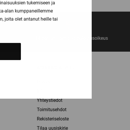
inaisuuksien tukemiseen ja
through
kka-alan kumppaneillemme
18,00 €
joita olet antanut heille tai
14 päivän vaihto- ja palautusoikeus
ASIAKASPALVELU
Palvelut
Info
Yhteystiedot
Toimitusehdot
Rekisteriseloste
Tilaa uusiskirje