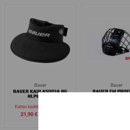
Bauer
Bauer
BAUER KAULASUOJA NG
BAUER FM PROFI
NLP8 CORE
RISTIKKO
Katso kaikki vaihtoehdot
Katso kaikki vaiht
Price
21,90
€
–
22,90
€
44,90
€
range:
21,90 €