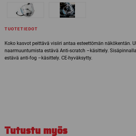
TUOTETIEDOT
Koko kasvot peittävä visiiri antaa esteettömän näkökentän. U
naarmuuntumista estävä Anti-scratch –käsittely. Sisäpinnall
estävä anti-fog –käsittely. CE-hyväksytty.
Tutustu myös