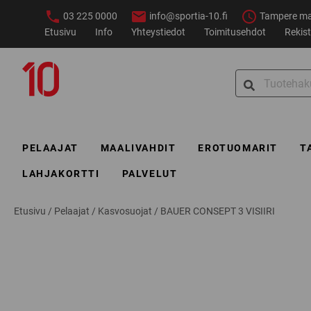
Siirry
03 225 0000
info@sportia-10.fi
Tampere ma–
sisältöön
Etusivu
Info
Yhteystiedot
Toimitusehdot
Rekist
Sportia-
Search
10
for:
PELAAJAT
MAALIVAHDIT
EROTUOMARIT
T
LAHJAKORTTI
PALVELUT
Etusivu
/
Pelaajat
/
Kasvosuojat
/
BAUER CONSEPT 3 VISIIRI