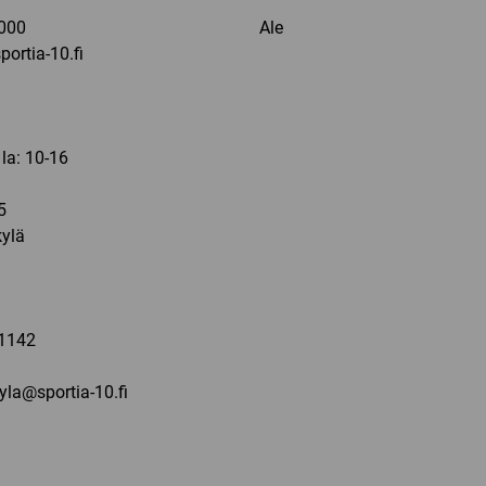
000
Ale
ortia-10.fi
 la: 10-16
5
ylä
a
1142
kyla@sportia-10.fi