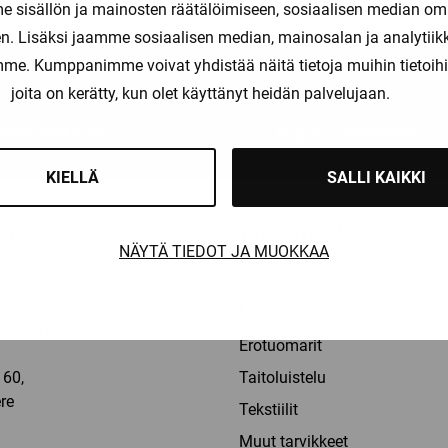
sisällön ja mainosten räätälöimiseen, sosiaalisen median om
. Lisäksi jaamme sosiaalisen median, mainosalan ja analytii
amme. Kumppanimme voivat yhdistää näitä tietoja muihin tietoihin, 
joita on kerätty, kun olet käyttänyt heidän palvelujaan.
liset maksutavat
Nopeat toimitusajat
KIELLÄ
SALLI KAIKKI
OT
TUOTERYHMÄT
NÄYTÄ TIEDOT JA MUOKKAA
Pelaajat
Maalivahdit
la: 9-16
Erotuomarit
60,
Taitoluistelu
re
Tekstiilit
a
Muut tarvikkeet