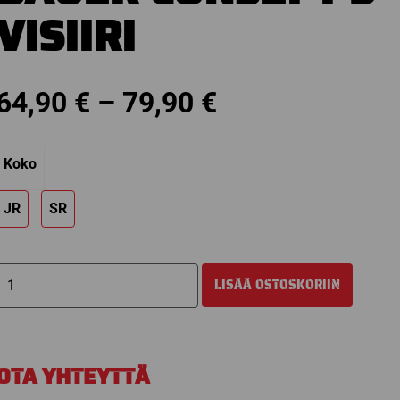
VISIIRI
Price
64,90
€
–
79,90
€
range:
Koko
64,90 €
JR
SR
through
79,90 €
BAUER
LISÄÄ OSTOSKORIIN
CONSEPT
3
VISIIRI
määrä
OTA YHTEYTTÄ