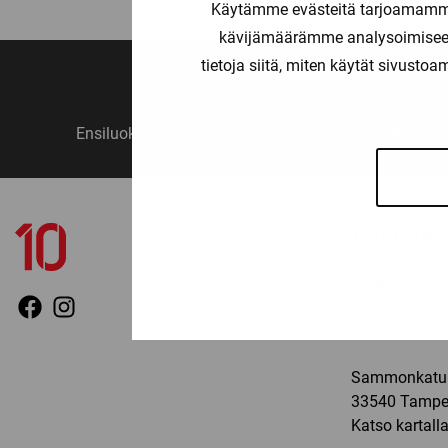
Käytämme evästeitä tarjoamamme 
through
kävijämäärämme analysoimiseen
22,90 €
tietoja siitä, miten käytät sivusto
Ensiluokkainen palvelu
Monipuo
YHTEYSTIED
TAMPERE
Ma-pe: 11-19, 
Sammonkatu 
33540 Tampe
Katso kartall