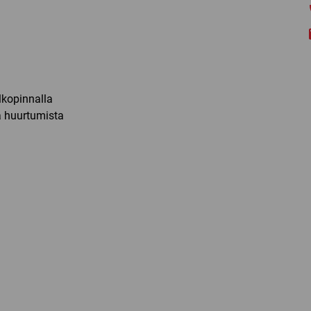
lkopinnalla
a huurtumista