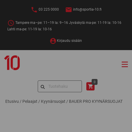
Siirry
sisältöön
03 225 0000
info@sportia-10.fi
Tampere ma–pe: 11–19 la: 9–16 Jyväskylä ma-pe: 11-19 la: 10-16
Lahti ma-pe: 11-19 la: 10-16
Kirjaudu sisään
Sportia-
10
Search
0
for:
Etusivu
/
Pelaajat
/
Kyynärsuojat
/
BAUER PRO KYYNÄRSUOJAT