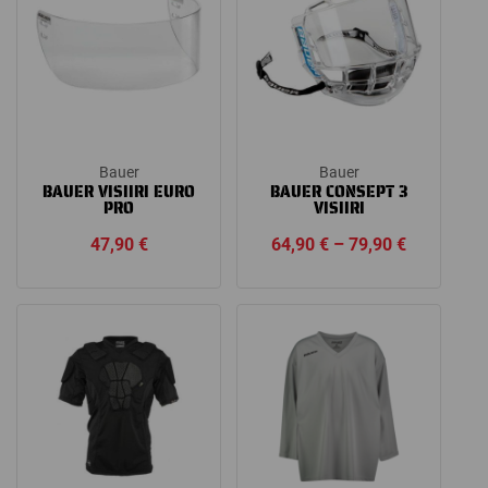
Bauer
Bauer
BAUER VISIIRI EURO
BAUER CONSEPT 3
PRO
VISIIRI
Price
47,90
€
64,90
€
–
79,90
€
range:
64,90 €
through
79,90 €