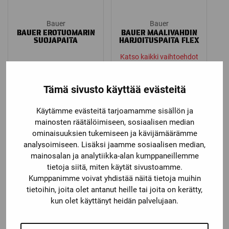
Bauer
Bauer
BAUER EROTUOMARIN
BAUER MAALIVAHDIN
SUOJAPAITA
HARJOITUSPAITA FLEX
Katso kaikki vaihtoehdot
Price
99,90
€
18,90
€
–
21,90
€
range:
Tämä sivusto käyttää evästeitä
18,90 €
through
Käytämme evästeitä tarjoamamme sisällön ja
21,90 €
mainosten räätälöimiseen, sosiaalisen median
ominaisuuksien tukemiseen ja kävijämäärämme
analysoimiseen. Lisäksi jaamme sosiaalisen median,
mainosalan ja analytiikka-alan kumppaneillemme
tietoja siitä, miten käytät sivustoamme.
Kumppanimme voivat yhdistää näitä tietoja muihin
tietoihin, joita olet antanut heille tai joita on kerätty,
kun olet käyttänyt heidän palvelujaan.
Bauer
BAUER
HARJOITUSPAITA FLEX