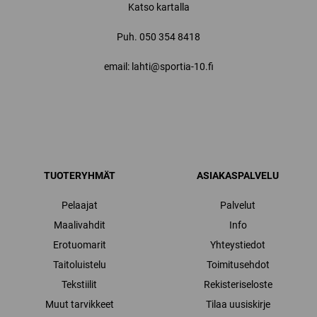
Katso kartalla
Puh.
050 354 8418
email: lahti@sportia-10.fi
TUOTERYHMÄT
ASIAKASPALVELU
Pelaajat
Palvelut
Maalivahdit
Info
Erotuomarit
Yhteystiedot
Taitoluistelu
Toimitusehdot
Tekstiilit
Rekisteriseloste
Muut tarvikkeet
Tilaa uusiskirje