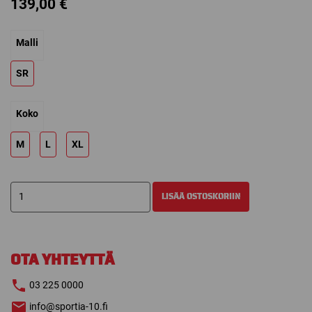
139,00
€
Malli
SR
Koko
M
L
XL
BAUER
LISÄÄ OSTOSKORIIN
PRO
KYYNÄRSUOJAT
määrä
OTA YHTEYTTÄ
03 225 0000
info@sportia-10.fi