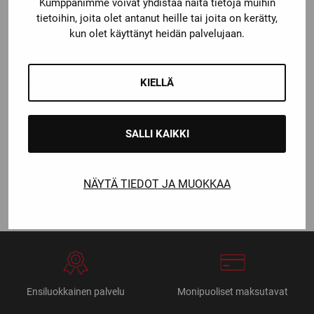
Kumppanimme voivat yhdistää näitä tietoja muihin
tietoihin, joita olet antanut heille tai joita on kerätty,
kun olet käyttänyt heidän palvelujaan.
CCM
CCM
KIELLÄ
CCM DRY LAND KIT 24
CCM FTW
KAULASUOJAPAITA
RANNEVIILTOSUOJILLA
Katso kaikki
Katso kaikki
SALLI KAIKKI
vaihtoehdot
vaihtoehdot
Price
Price
35,00
€
–
54,90
€
99,00
€
–
109,00
€
range:
range:
NÄYTÄ TIEDOT JA MUOKKAA
35,00 €
99,00 €
through
through
54,90 €
109,00 €
Ensiluokkainen palvelu
Monipuoliset maksutavat