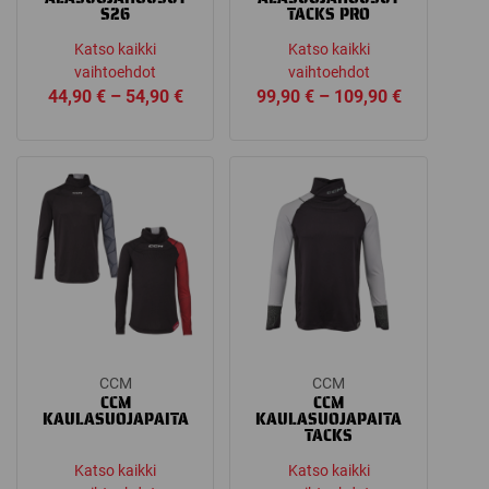
S26
TACKS PRO
Katso kaikki
Katso kaikki
vaihtoehdot
vaihtoehdot
Price
Price
44,90
€
–
54,90
€
99,90
€
–
109,90
€
range:
range:
44,90 €
99,90 €
through
through
54,90 €
109,90 €
CCM
CCM
CCM
CCM
KAULASUOJAPAITA
KAULASUOJAPAITA
TACKS
Katso kaikki
Katso kaikki