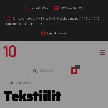
Siirry
sisältöön
03 225 0000
info@sportia-10.fi
Tampere ma–pe: 11–19 la: 9–16 Jyväskylä ma-pe: 11-19 la: 10-16
Lahti ma-pe: 11-19 la: 10-16
Kirjaudu sisään
Sportia-
10
Search
0
for:
Etusivu
/
Tekstiilit
Tekstiilit