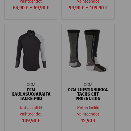
vaihtoehdot
vaihtoehdot
Price
Price
54,90
€
–
69,90
€
99,90
€
–
109,90
€
range:
range:
54,90 €
99,90 €
through
through
69,90 €
109,90 €
CCM
CCM
CCM
CCM LUISTINSUKKA
KAULASUOJAPAITA
TACKS CUT
TACKS PRO
PROTECTION
Katso kaikki
Katso kaikki
vaihtoehdot
vaihtoehdot
139,90
€
42,90
€