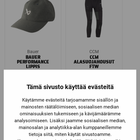
Bauer
CCM
BAUER
CCM
PERFORMANCE
ALASUOJAHOUSUT
LIPPIS
FTW
Katso kaikki
Katso kaikki
vaihtoehdot
vaihtoehdot
Tämä sivusto käyttää evästeitä
Price
34,90
€
99,00
€
–
109,00
€
range:
Käytämme evästeitä tarjoamamme sisällön ja
99,00 €
mainosten räätälöimiseen, sosiaalisen median
through
ominaisuuksien tukemiseen ja kävijämäärämme
Ale!
109,00 €
analysoimiseen. Lisäksi jaamme sosiaalisen median,
mainosalan ja analytiikka-alan kumppaneillemme
tietoja siitä, miten käytät sivustoamme.