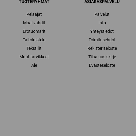
TUOTERYHMÄT
ASIAKASPALVELU
Pelaajat
Palvelut
Maalivahdit
Info
Erotuomarit
Yhteystiedot
Taitoluistelu
Toimitusehdot
Tekstiilit
Rekisteriseloste
Muut tarvikkeet
Tilaa uusiskirje
Ale
Evästeseloste