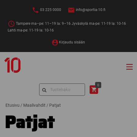
Siirry
sisältöön
03 225 0000
info@sportia-10.fi
Tampere ma–pe: 11–19 la: 9–16 Jyväskylä ma-pe: 11-19 la: 10-16
Lahti ma-pe: 11-19 la: 10-16
Kirjaudu sisään
Sportia-
10
Search
0
for:
Etusivu
/
Maalivahdit
/
Patjat
Patjat