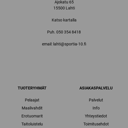
Ajokatu 65
15500 Lahti
Katso kartalla
Puh.
050 354 8418
email: lahti@sportia-10.fi
TUOTERYHMÄT
ASIAKASPALVELU
Pelaajat
Palvelut
Maalivahdit
Info
Erotuomarit
Yhteystiedot
Taitoluistelu
Toimitusehdot