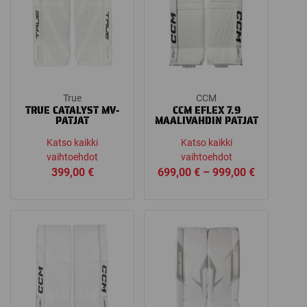
True
CCM
TRUE CATALYST MV-
CCM EFLEX 7.9
PATJAT
MAALIVAHDIN PATJAT
Katso kaikki
Katso kaikki
vaihtoehdot
vaihtoehdot
Price
399,00
€
699,00
€
–
999,00
€
range:
699,00 €
through
999,00 €