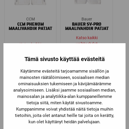
CCM
Bauer
CCM PHENOM
BAUER SV-PRO
MAALIVAHDIN PATJAT
MAALIVAHDIN PATJAT
Katso kaikki
vaihtoehdot
Katso kaikki
599,00
€
–
1
vaihtoehdot
Price
Price
219,00
€
–
399,00
€
099,00
€
Tämä sivusto käyttää evästeitä
range:
range:
219,00 €
599,00 €
Käytämme evästeitä tarjoamamme sisällön ja
through
through
mainosten räätälöimiseen, sosiaalisen median
399,00 €
1
ominaisuuksien tukemiseen ja kävijämäärämme
099,00 €
analysoimiseen. Lisäksi jaamme sosiaalisen median,
mainosalan ja analytiikka-alan kumppaneillemme
tietoja siitä, miten käytät sivustoamme.
Kumppanimme voivat yhdistää näitä tietoja muihin
tietoihin, joita olet antanut heille tai joita on kerätty,
kun olet käyttänyt heidän palvelujaan.