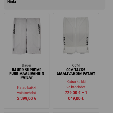
Hinta
Bauer
CCM
BAUER SUPREME
CCM TACKS
FUSE MAALIVAHDIN
MAALIVAHDIN PATJAT
PATJAT
Katso kaikki
vaihtoehdot
Katso kaikki
729,00
€
–
1
vaihtoehdot
Price
2 399,00
€
049,00
€
range:
729,00 €