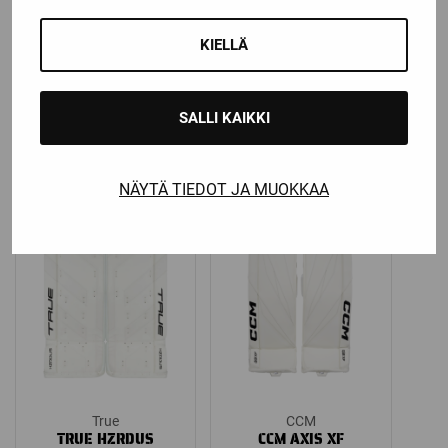
Bauer
True
BAUER VAPOR
TRUE HZRDUS 7X4
FLYLITE
MAALIVAHDIN PATJAT
KIELLÄ
MAALIVAHDIN PATJAT
Katso kaikki
vaihtoehdot
Katso kaikki
SALLI KAIKKI
1 499,00
€
–
2
vaihtoehdot
Price
Price
399,00
€
649,00
€
–
999,00
€
range:
range:
NÄYTÄ TIEDOT JA MUOKKAA
1
649,00 €
499,00 €
through
through
999,00 €
2
399,00 €
True
CCM
TRUE HZRDUS
CCM AXIS XF