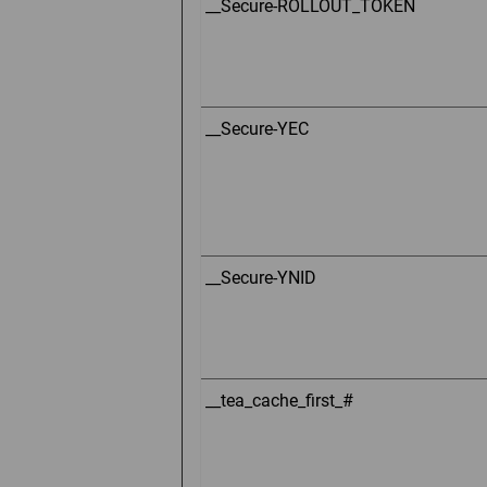
__Secure-ROLLOUT_TOKEN
__Secure-YEC
__Secure-YNID
__tea_cache_first_#