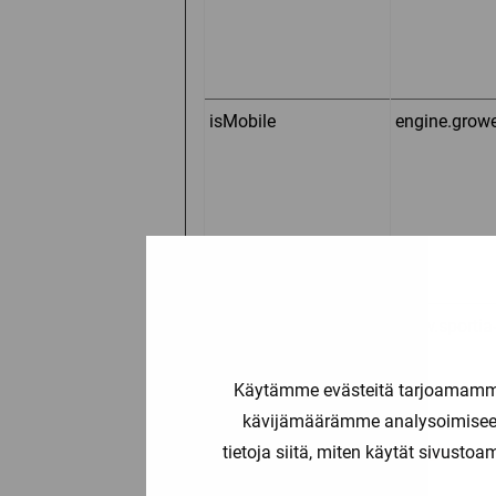
isMobile
engine.grow
storeApiNonce
www.sportia-
Käytämme evästeitä tarjoamamme 
kävijämäärämme analysoimiseen
test_cookie
Google
tietoja siitä, miten käytät sivusto