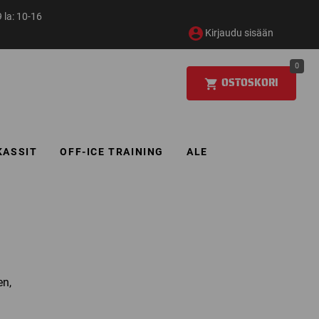
 la: 10-16
Kirjaudu sisään
0
OSTOSKORI
KASSIT
OFF-ICE TRAINING
ALE
en,