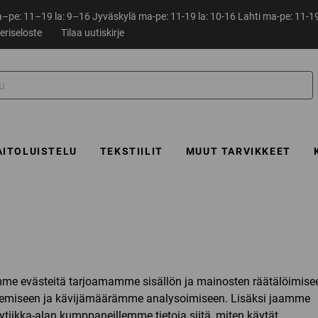
pe: 11–19 la: 9–16 Jyväskylä ma-pe: 11-19 la: 10-16 Lahti ma-pe: 11-19
eriseloste
Tilaa uutiskirje
AITOLUISTELU
TEKSTIILIT
MUUT TARVIKKEET
mme evästeitä tarjoamamme sisällön ja mainosten räätälöimise
kemiseen ja kävijämäärämme analysoimiseen. Lisäksi jaamme
tiikka-alan kumppaneillemme tietoja siitä, miten käytät