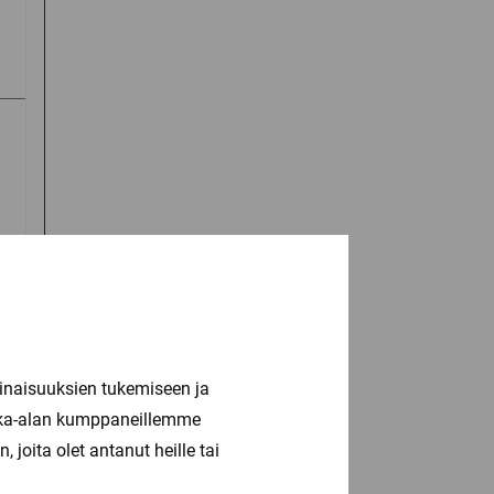
inaisuuksien tukemiseen ja
kka-alan kumppaneillemme
joita olet antanut heille tai