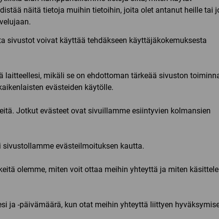
 näitä tietoja muihin tietoihin, joita olet antanut heille tai j
lvelujaan.
joita sivustot voivat käyttää tehdäkseen käyttäjäkokemuksesta
laitteellesi, mikäli se on ehdottoman tärkeää sivuston toiminn
ikenlaisten evästeiden käytölle.
eitä. Jotkut evästeet ovat sivuillamme esiintyvien kolmansien
i sivustollamme evästeilmoituksen kautta.
keitä olemme, miten voit ottaa meihin yhteyttä ja miten käsitte
i ja -päivämäärä, kun otat meihin yhteyttä liittyen hyväksymise