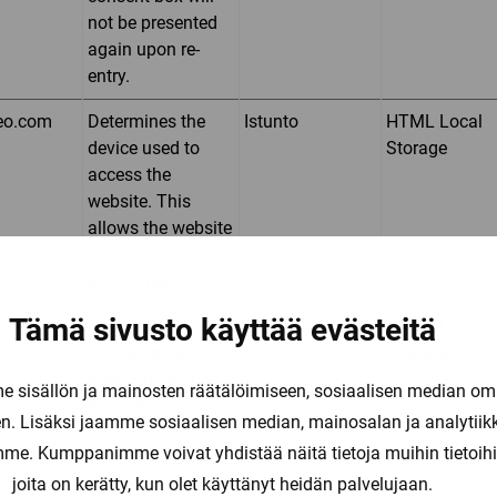
not be presented
again upon re-
entry.
eo.com
Determines the
Istunto
HTML Local
device used to
Storage
access the
website. This
allows the website
to be formatted
accordingly.
Tämä sivusto käyttää evästeitä
10.fi
Necessary for the
Pysyvä
HTML Local
shopping cart
Storage
functionality on
sisällön ja mainosten räätälöimiseen, sosiaalisen median om
the website.
. Lisäksi jaamme sosiaalisen median, mainosalan ja analytii
Used to check if
1 päivä
HTTP-eväste
amme. Kumppanimme voivat yhdistää näitä tietoja muihin tietoihin, 
the user's browser
joita on kerätty, kun olet käyttänyt heidän palvelujaan.