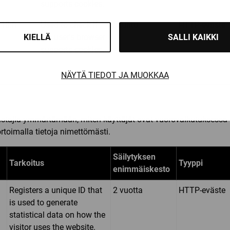
supports cookies.
10.fi
Used to check if
Istunto
HTTP-eväste
KIELLÄ
SALLI KAIKKI
the user's browser
supports cookies.
NÄYTÄ TIEDOT JA MUOKKAA
mistajia ymmärtämään, miten käyttäjät ovat vuorovaikutuksessa
rtoimalla tietoja nimettömästi.
Säilytyksen
Tarkoitus
Tyyppi
enimmäiskesto
Registers a unique ID that
2 vuotta
HTTP-eväste
is used to generate
statistical data on how the
visitor uses the website.