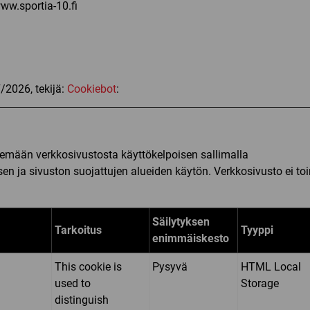
ww.sportia-10.fi
/2026, tekijä:
Cookiebot
:
emään verkkosivustosta käyttökelpoisen sallimalla
sen ja sivuston suojattujen alueiden käytön. Verkkosivusto ei to
Säilytyksen
Tarkoitus
Tyyppi
enimmäiskesto
This cookie is
Pysyvä
HTML Local
used to
Storage
distinguish