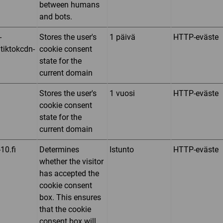
between humans
and bots.
-
Stores the user's
1 päivä
HTTP-eväste
.tiktokcdn-
cookie consent
state for the
current domain
Stores the user's
1 vuosi
HTTP-eväste
cookie consent
state for the
current domain
10.fi
Determines
Istunto
HTTP-eväste
whether the visitor
has accepted the
cookie consent
box. This ensures
that the cookie
consent box will