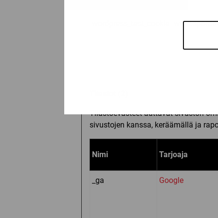
wordpress_test_cookie
www.sportia-
Tilastot (2)
Tilastoevästeet auttavat sivuston o
sivustojen kanssa, keräämällä ja rapo
Nimi
Tarjoaja
_ga
Google