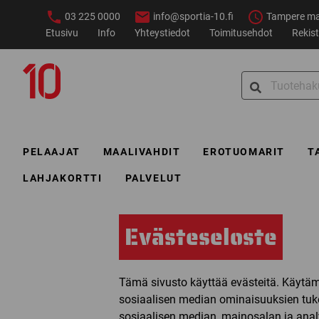
Siirry
03 225 0000
info@sportia-10.fi
Tampere ma–
sisältöön
Etusivu
Info
Yhteystiedot
Toimitusehdot
Rekist
Sportia-
Search
10
for:
PELAAJAT
MAALIVAHDIT
EROTUOMARIT
T
LAHJAKORTTI
PALVELUT
Evästeseloste
Tämä sivusto käyttää evästeitä. Käytä
sosiaalisen median ominaisuuksien tu
sosiaalisen median, mainosalan ja analy