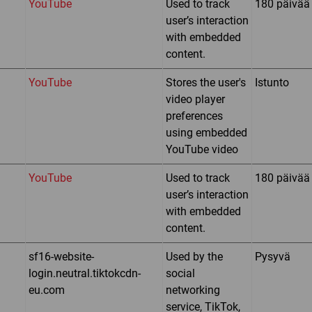
YouTube
Used to track
180 päivää
user’s interaction
with embedded
content.
YouTube
Stores the user's
Istunto
video player
preferences
using embedded
YouTube video
YouTube
Used to track
180 päivää
user’s interaction
with embedded
content.
sf16-website-
Used by the
Pysyvä
login.neutral.tiktokcdn-
social
eu.com
networking
service, TikTok,