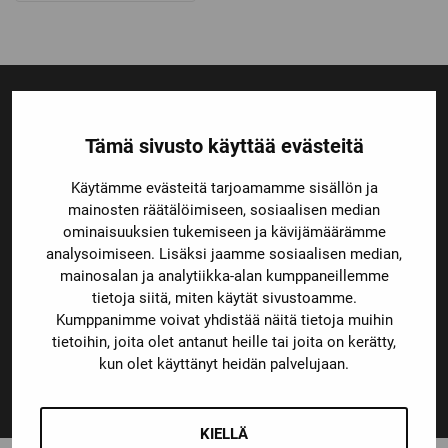
20,00 €
through
1
000,00 €
Tämä sivusto käyttää evästeitä
Ensiluokkainen palvelu
Monipuoliset maksutavat
Käytämme evästeitä tarjoamamme sisällön ja
mainosten räätälöimiseen, sosiaalisen median
ominaisuuksien tukemiseen ja kävijämäärämme
analysoimiseen. Lisäksi jaamme sosiaalisen median,
mainosalan ja analytiikka-alan kumppaneillemme
Nopeat toimitusajat
tietoja siitä, miten käytät sivustoamme.
Kumppanimme voivat yhdistää näitä tietoja muihin
tietoihin, joita olet antanut heille tai joita on kerätty,
kun olet käyttänyt heidän palvelujaan.
14 päivän vaihto- ja palautusoikeus
KIELLÄ