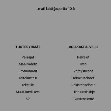
email: lahti@sportia-10.fi
TUOTERYHMÄT
ASIAKASPALVELU
Pelaajat
Palvelut
Maalivahdit
Info
Erotuomarit
Yhteystiedot
Taitoluistelu
Toimitusehdot
Tekstiilit
Rekisteriseloste
Muut tarvikkeet
Tilaa uusiskirje
Ale
Evästeseloste