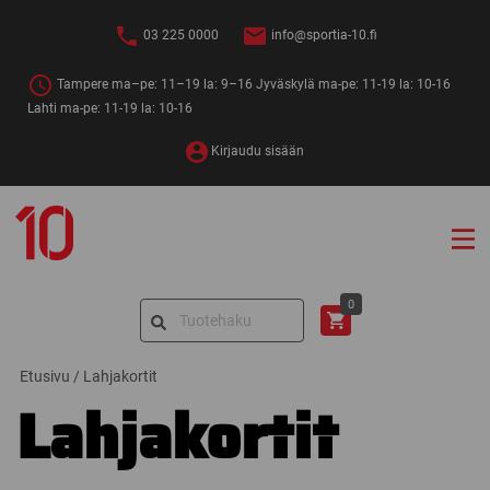
Siirry
sisältöön
03 225 0000
info@sportia-10.fi
Tampere ma–pe: 11–19 la: 9–16 Jyväskylä ma-pe: 11-19 la: 10-16
Lahti ma-pe: 11-19 la: 10-16
Kirjaudu sisään
Sportia-
10
Search
0
for:
Etusivu
/
Lahjakortit
Lahjakortit