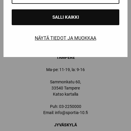
SALLI KAIKKI
NÄYTÄ TIEDOT JA MUOKKAA
YHTEYSTIEDOT
TAMPERE
Ma-pe: 11-19, la: 9-16
Sammonkatu 60,
33540 Tampere
Katso kartalla
Puh:
03-2250000
Email:
info@sportia-10.fi
JYVÄSKYLÄ