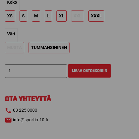
Koko
XS
S
M
L
XL
XXL
XXXL
Väri
MUSTA
TUMMANSININEN
WARRIOR
LISÄÄ OSTOSKORIIN
WINTER
SUIT
KEVYTTOPPAHOUSUT
määrä
OTA YHTEYTTÄ
03 225 0000
info@sportia-10.fi