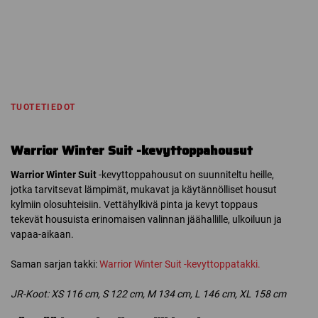
TUOTETIEDOT
Warrior Winter Suit -kevyttoppahousut
Warrior Winter Suit
-kevyttoppahousut on suunniteltu heille,
jotka tarvitsevat lämpimät, mukavat ja käytännölliset housut
kylmiin olosuhteisiin. Vettähylkivä pinta ja kevyt toppaus
tekevät housuista erinomaisen valinnan jäähallille, ulkoiluun ja
vapaa-aikaan.
Saman sarjan takki:
Warrior Winter Suit -kevyttoppatakki.
JR-Koot: XS 116 cm, S 122 cm, M 134 cm, L 146 cm, XL 158 cm