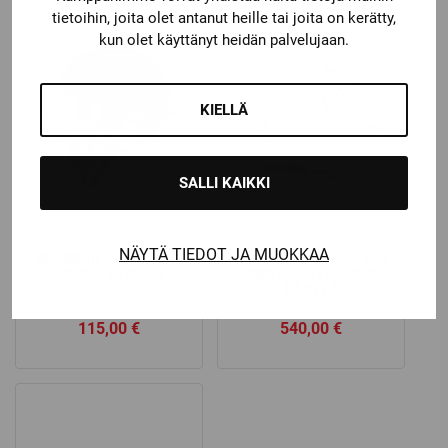
tietoihin, joita olet antanut heille tai joita on kerätty,
kun olet käyttänyt heidän palvelujaan.
KIELLÄ
SALLI KAIKKI
Warrior
Warrior
NÄYTÄ TIEDOT JA MUOKKAA
WARRIOR ALPHA ONE
WARRIOR CUSTOM GT2
COMBO KYPÄRÄ
PRO MAALIVAHDIN
RÄPYLÄ
Katso kaikki vaihtoehdot
115,00
€
540,00
€