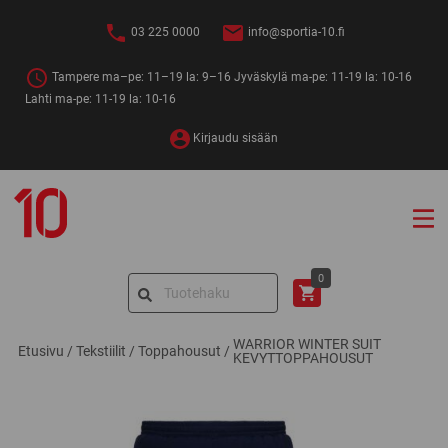
Siirry
sisältöön
03 225 0000
info@sportia-10.fi
Tampere ma–pe: 11–19 la: 9–16 Jyväskylä ma-pe: 11-19 la: 10-16
Lahti ma-pe: 11-19 la: 10-16
Kirjaudu sisään
Sportia-
10
Search
0
for:
WARRIOR WINTER SUIT
Etusivu
/
Tekstiilit
/
Toppahousut
/
KEVYTTOPPAHOUSUT