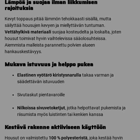
Lämpöä ja suojaa ilman liikkumisen
rajoituksia
Kevyt toppaus pitää lämmön tehokkaasti sisällä, mutta
säilyttää housujen kevyen ja miellyttävän tuntuman.
Vettähylkivä materiaali
suojaa kosteudelta ja loskalta, joten
housut toimivat hyvin vaihtelevissa sääolosuhteissa.
Aiemmista malleista parannettu polvien alueen
hankauskestävyys.
Mukava istuvuus ja helppo pukea
Elastinen vyötärö kiristysnarulla
takaa varman ja
säädettävän istuvuuden
Sivutaskut pientavaroille
Nilkoissa sivuvetoketjut
, jotka helpottavat pukemista ja
riisumista myös luistinten tai kenkien kanssa
Kestävä rakenne aktiiviseen käyttöön
Housut on valmistettu
100 % polyesteristä
, joka kestää hyvin