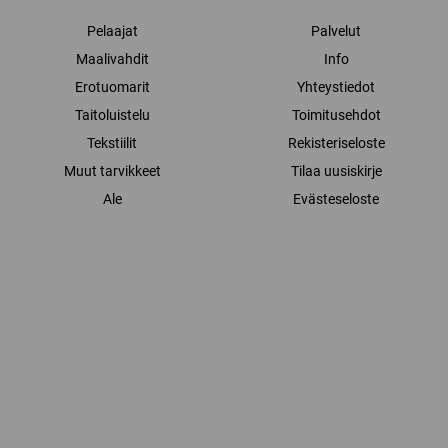
Pelaajat
Palvelut
Maalivahdit
Info
Erotuomarit
Yhteystiedot
Taitoluistelu
Toimitusehdot
Tekstiilit
Rekisteriseloste
Muut tarvikkeet
Tilaa uusiskirje
Ale
Evästeseloste