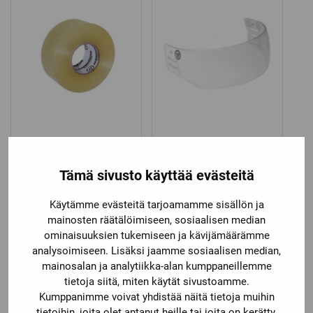
69,90 €.
49,90 €.
Warrior
Warrior
WARRIOR
WARRIOR VISIIRI 106
SÄÄRISUOJATEIPPI
Tämä sivusto käyttää evästeitä
24MMX30M
2,90
€
44,90
€
Käytämme evästeitä tarjoamamme sisällön ja
mainosten räätälöimiseen, sosiaalisen median
ominaisuuksien tukemiseen ja kävijämäärämme
analysoimiseen. Lisäksi jaamme sosiaalisen median,
mainosalan ja analytiikka-alan kumppaneillemme
tietoja siitä, miten käytät sivustoamme.
Kumppanimme voivat yhdistää näitä tietoja muihin
tietoihin, joita olet antanut heille tai joita on kerätty,