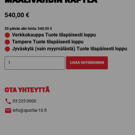
540,00
€
30 päivän alin hinta:
540,00
€
⬤
Verkkokauppa Tuote tilapäisesti loppu
⬤
Tampere Tuote tilapäisesti loppu
⬤
Jyväskylä (vain myymälästä) Tuote tilapäisesti loppu
WARRIOR
LISÄÄ OSTOSKORIIN
CUSTOM
GT2
PRO
MAALIVAHDIN
OTA YHTEYTTÄ
RÄPYLÄ
määrä
03 225 0000
info@sportia-10.fi