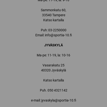
Ma-pe: 11-19, la: 9-16
Sammonkatu 60,
33540 Tampere
Katso kartalla
Puh:
03-2250000
Email:
info@sportia-10.fi
JYVÄSKYLÄ
Ma-pe: 11-19, la: 10-16
Vasarakatu 25
40320 Jyväskylä
Katso kartalla
Puh.
050 4321142
e-mail: jyvaskyla@sportia-10.fi