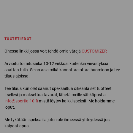
TUOTETIEDOT
Ohessa linkki jossa voit tehdä omia värejä
CUSTOMIZER
Arvioitu toimitusaika 10-12 viikkoa, kuitenkin viivästyksiä
saattaa tulla. Se on asia mikä kannattaa ottaa huomioon ja tee
tilaus ajoissa.
Tee tilaus kun olet saanut speksailtua oikeanlaiset tuotteet
itsellesi ja maksettua tavarat, lähetä meille sähköpostia
info@sportia-10.fi
mistä löytyy kaikki speksit. Me hoidamme
loput.
Me tykätään speksailla joten ole ihmeessä yhteydessä jos
kaipaat apua.