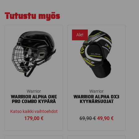
Tutustu myös
Ale!
Warrior
Warrior
WARRIOR ALPHA ONE
WARRIOR ALPHA DX3
PRO COMBO KYPÄRÄ
KYYNÄRSUOJAT
Katso kaikki vaihtoehdot
Alkuperäinen
Nykyinen
179,00
€
69,90
€
49,90
€
hinta
hinta
oli:
on: