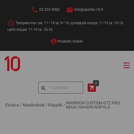
Siirry
sisältöön
03 225 0000
info@sportia-10.fi
Tampere ma–pe: 11–19 la: 9–16 Jyväskylä ma-pe: 11-19 la: 10-16
Lahti ma-pe: 11-19 la: 10-16
Kirjaudu sisään
Sportia-
10
Search
0
for:
WARRIOR CUSTOM GT2 PRO
Etusivu
/
Maalivahdit
/
Räpylät
/
MAALIVAHDIN RÄPYLÄ