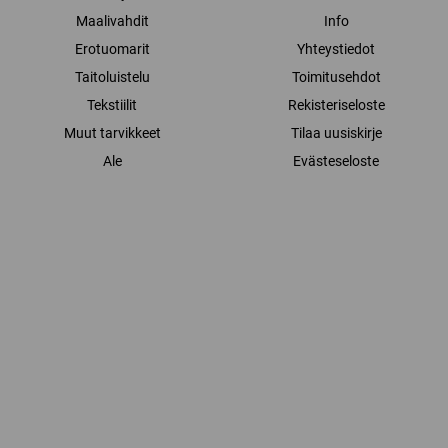
Maalivahdit
Info
Erotuomarit
Yhteystiedot
Taitoluistelu
Toimitusehdot
Tekstiilit
Rekisteriseloste
Muut tarvikkeet
Tilaa uusiskirje
Ale
Evästeseloste