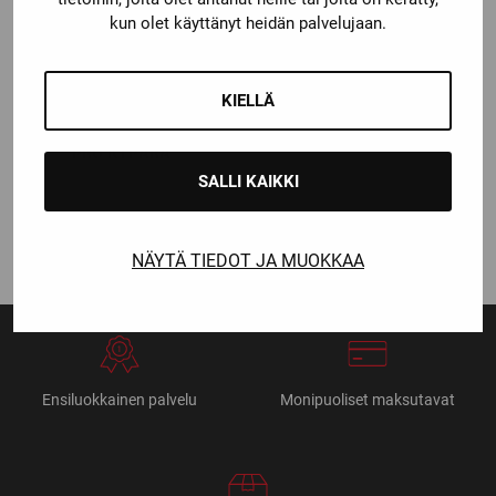
kun olet käyttänyt heidän palvelujaan.
KIELLÄ
Warrior
WARRIOR ALPHA ONE
PRO KYPÄRÄ
SALLI KAIKKI
Katso kaikki vaihtoehdot
149,00
€
NÄYTÄ TIEDOT JA MUOKKAA
Ensiluokkainen palvelu
Monipuoliset maksutavat