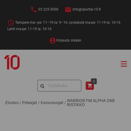
Siirry
sisältöön
03 225 0000
info@sportia-10.fi
Tampere ma–pe: 11–19 la: 9–16 Jyväskylä ma-pe: 11-19 la: 10-16
Lahti ma-pe: 11-19 la: 10-16
Kirjaudu sisään
Sportia-
10
Search
0
for:
WARRIOR FM ALPHA ONE
Etusivu
/
Pelaajat
/
Kasvosuojat
/
RISTIKKO