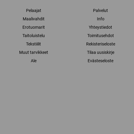
Pelaajat
Palvelut
Maalivahdit
Info
Erotuomarit
Yhteystiedot
Taitoluistelu
Toimitusehdot
Tekstiilit
Rekisteriseloste
Muut tarvikkeet
Tilaa uusiskirje
Ale
Evästeseloste