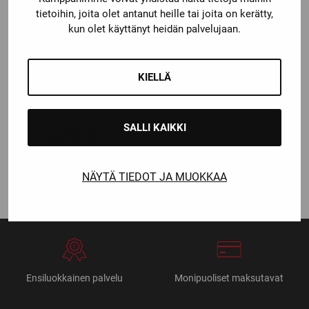
tietoihin, joita olet antanut heille tai joita on kerätty,
kun olet käyttänyt heidän palvelujaan.
KIELLÄ
Warrior
WARRIOR
SALLI KAIKKI
STARTTIPAKETTI
169,00
€
NÄYTÄ TIEDOT JA MUOKKAA
Ensiluokkainen palvelu
Monipuoliset maksutavat