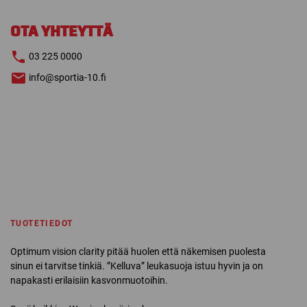
ONE
RISTIKKO
OTA YHTEYTTÄ
määrä
03 225 0000
info@sportia-10.fi
TUOTETIEDOT
Optimum vision clarity pitää huolen että näkemisen puolesta
sinun ei tarvitse tinkiä. ”Kelluva” leukasuoja istuu hyvin ja on
napakasti erilaisiin kasvonmuotoihin.