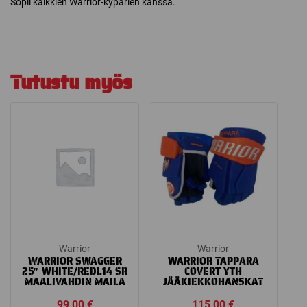
Sopii kaikkien Warrior-kypärien kanssa.
Tutustu myös
Warrior
Warrior
WARRIOR SWAGGER
WARRIOR TAPPARA
25″ WHITE/REDL14 SR
COVERT YTH
MAALIVAHDIN MAILA
JÄÄKIEKKOHANSKAT
99,00
€
115,00
€