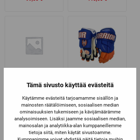
Warrior
Warrior
Tämä sivusto käyttää evästeitä
WARRIOR SWAGGER
WARRIOR TAPPARA
25″ WHITE L14 SR
COVERT PRO
JÄÄKIEKKOHANSKAT
Käytämme evästeitä tarjoamamme sisällön ja
mainosten räätälöimiseen, sosiaalisen median
Price
99,00
€
149,00
€
–
159,00
€
ominaisuuksien tukemiseen ja kävijämäärämme
range:
analysoimiseen. Lisäksi jaamme sosiaalisen median,
149,00 €
mainosalan ja analytiikka-alan kumppaneillemme
through
tietoja siitä, miten käytät sivustoamme.
159,00 €
Kumppanimme voivat yhdistää näitä tietoja muihin