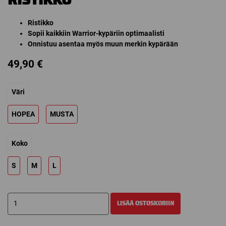
Ristikko
Sopii kaikkiin Warrior-kypäriin optimaalisti
Onnistuu asentaa myös muun merkin kypärään
49,90
€
Väri
HOPEA
MUSTA
Koko
S
M
L
WARRIOR
LISÄÄ OSTOSKORIIN
FM
ALPHA