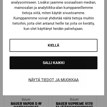
analysoimiseen. Lisäksi jaamme sosiaalisen median,
mainosalan ja analytiikka-alan kumppaneillemme
tietoja siitä, miten käytät sivustoamme.
Bauer
Bauer
Kumppanimme voivat yhdistää näitä tietoja muihin
BAUER PUKUPUSSI
BAUER KYPÄRÄPUSSI
tietoihin, joita olet antanut heille tai joita on kerätty,
kun olet käyttänyt heidän palvelujaan.
Katso kaikki vaihtoehdot
44,90
€
12,00
€
KIELLÄ
SALLI KAIKKI
NÄYTÄ TIEDOT JA MUOKKAA
Bauer
Bauer
BAUER VAPOR X-W
BAUER SUPREME S170