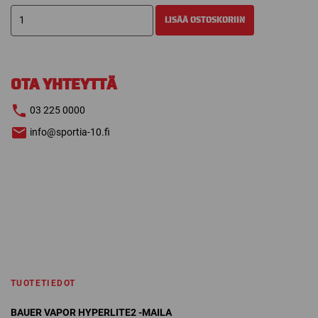
BAUER
LISÄÄ OSTOSKORIIN
VAPOR
HYPERLITE2
MAILA
määrä
OTA YHTEYTTÄ
03 225 0000
info@sportia-10.fi
TUOTETIEDOT
BAUER VAPOR HYPERLITE2 -MAILA