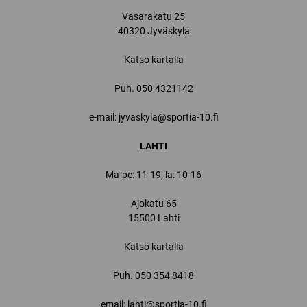
Vasarakatu 25
40320 Jyväskylä
Katso kartalla
Puh.
050 4321142
e-mail: jyvaskyla@sportia-10.fi
LAHTI
Ma-pe: 11-19, la: 10-16
Ajokatu 65
15500 Lahti
Katso kartalla
Puh.
050 354 8418
email: lahti@sportia-10.fi