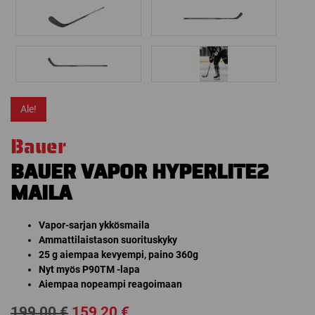
Ale!
Bauer
BAUER VAPOR HYPERLITE2
MAILA
Vapor-sarjan ykkösmaila
Ammattilaistason suorituskyky
25 g aiempaa kevyempi, paino 360g
Nyt myös P90TM -lapa
Aiempaa nopeampi reagoimaan
Alkuperäinen
Nykyinen
199,00
€
159,20
€