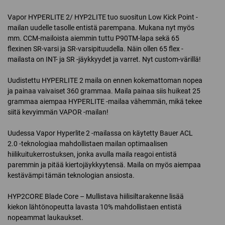
Vapor HYPERLITE 2/ HYP2LITE tuo suositun Low Kick Point -
mailan uudelle tasolle entistä parempana. Mukana nyt myös
mm. CCM-mailoista aiemmin tuttu P90TM-lapa sekä 65
flexinen SR-varsi ja SR-varsipituudella. Näin ollen 65 flex -
mailasta on INT- ja SR -jäykkyydet ja varret. Nyt custom-värillä!
Uudistettu HYPERLITE 2 maila on ennen kokemattoman nopea
ja painaa vaivaiset 360 grammaa. Maila painaa siis huikeat 25
grammaa aiempaa HYPERLITE -mailaa vähemmän, mikä tekee
siitä kevyimmän VAPOR -mailan!
Uudessa Vapor Hyperlite 2 -mailassa on käytetty Bauer ACL
2.0 -teknologiaa mahdollistaen mailan optimaalisen
hiilikuitukerrostuksen, jonka avulla maila reagoi entistä
paremmin ja pitää kiertojäykkyytensä. Maila on myös aiempaa
kestävämpi tämän teknologian ansiosta.
HYP2CORE Blade Core – Mullistava hiilisiltarakenne lisää
kiekon lähtönopeutta lavasta 10% mahdollistaen entistä
nopeammat laukaukset.