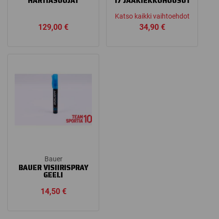
HARTIASUOJAT
17 JÄÄKIEKKOHOUSUT
Katso kaikki vaihtoehdot
129,00
€
34,90
€
Bauer
BAUER VISIIRISPRAY
GEELI
14,50
€