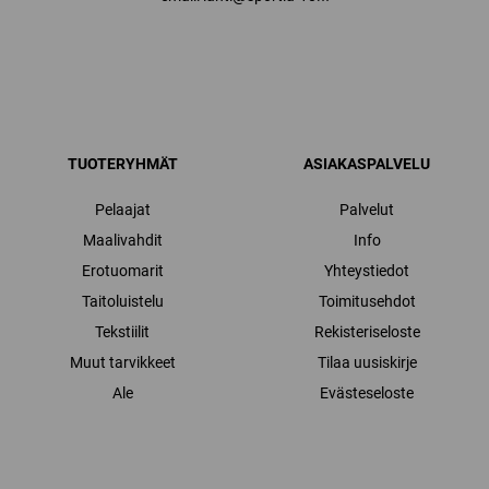
TUOTERYHMÄT
ASIAKASPALVELU
Pelaajat
Palvelut
Maalivahdit
Info
Erotuomarit
Yhteystiedot
Taitoluistelu
Toimitusehdot
Tekstiilit
Rekisteriseloste
Muut tarvikkeet
Tilaa uusiskirje
Ale
Evästeseloste