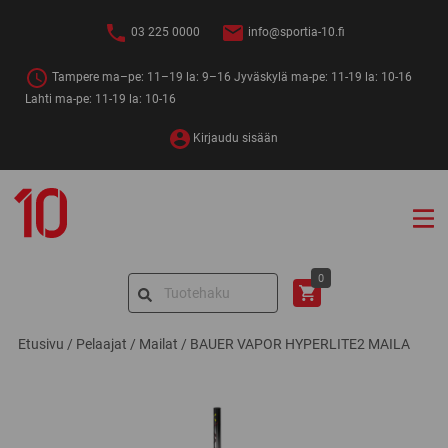
Siirry
sisältöön
03 225 0000
info@sportia-10.fi
Tampere ma–pe: 11–19 la: 9–16 Jyväskylä ma-pe: 11-19 la: 10-16
Lahti ma-pe: 11-19 la: 10-16
Kirjaudu sisään
Sportia-
10
Search
0
for:
Etusivu
/
Pelaajat
/
Mailat
/
BAUER VAPOR HYPERLITE2 MAILA