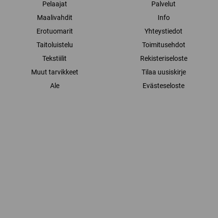
Pelaajat
Palvelut
Maalivahdit
Info
Erotuomarit
Yhteystiedot
Taitoluistelu
Toimitusehdot
Tekstiilit
Rekisteriseloste
Muut tarvikkeet
Tilaa uusiskirje
Ale
Evästeseloste