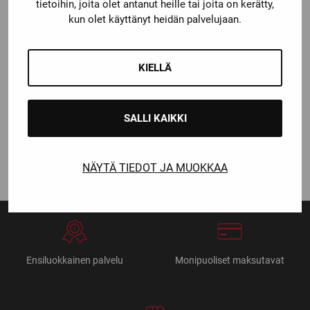
tietoihin, joita olet antanut heille tai joita on kerätty,
kun olet käyttänyt heidän palvelujaan.
KIELLÄ
Bauer
SALLI KAIKKI
BAUER SUKKALIIVI
Price
15,00
€
–
16,90
€
range:
NÄYTÄ TIEDOT JA MUOKKAA
15,00 €
through
16,90 €
Ensiluokkainen palvelu
Monipuoliset maksutavat