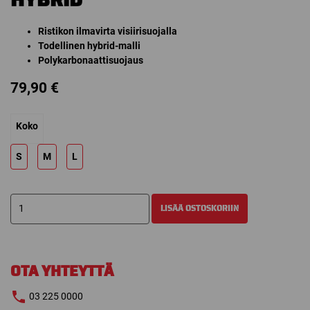
Ristikon ilmavirta visiirisuojalla
Todellinen hybrid-malli
Polykarbonaattisuojaus
79,90
€
Koko
S
M
L
BAUER
LISÄÄ OSTOSKORIIN
VISIIRI+VERKKO
HYBRID
määrä
OTA YHTEYTTÄ
03 225 0000