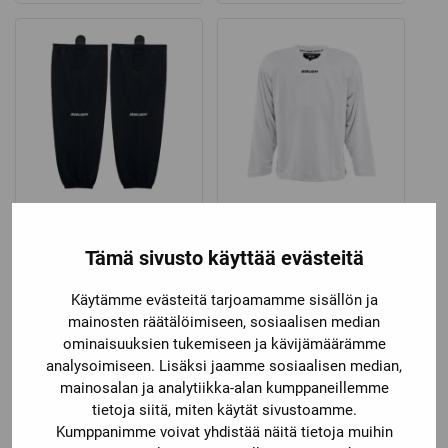
21,90 €
through
22,90 €
Bauer
Bauer
BAUER
BAUER
Tämä sivusto käyttää evästeitä
SÄÄRISUOJASUKKA
HARJOITUSPAITA CORE
FLEX
Käytämme evästeitä tarjoamamme sisällön ja
Katso kaikki vaihtoehdot
Katso kaikki vaihtoehdot
mainosten räätälöimiseen, sosiaalisen median
Price
26,90
€
–
30,90
€
16,50
€
ominaisuuksien tukemiseen ja kävijämäärämme
range:
analysoimiseen. Lisäksi jaamme sosiaalisen median,
26,90 €
mainosalan ja analytiikka-alan kumppaneillemme
through
tietoja siitä, miten käytät sivustoamme.
30,90 €
Kumppanimme voivat yhdistää näitä tietoja muihin