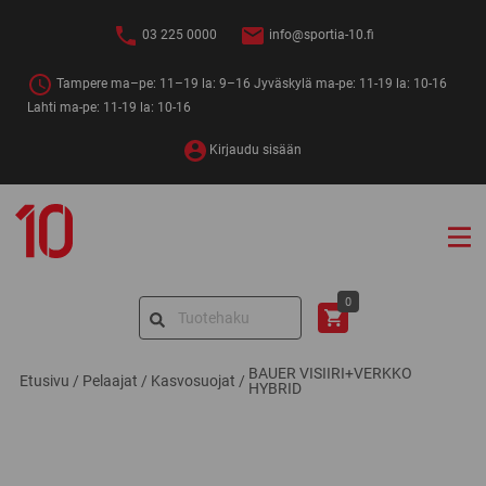
Siirry
sisältöön
03 225 0000
info@sportia-10.fi
Tampere ma–pe: 11–19 la: 9–16 Jyväskylä ma-pe: 11-19 la: 10-16
Lahti ma-pe: 11-19 la: 10-16
Kirjaudu sisään
Sportia-
10
Search
0
for:
BAUER VISIIRI+VERKKO
Etusivu
/
Pelaajat
/
Kasvosuojat
/
HYBRID