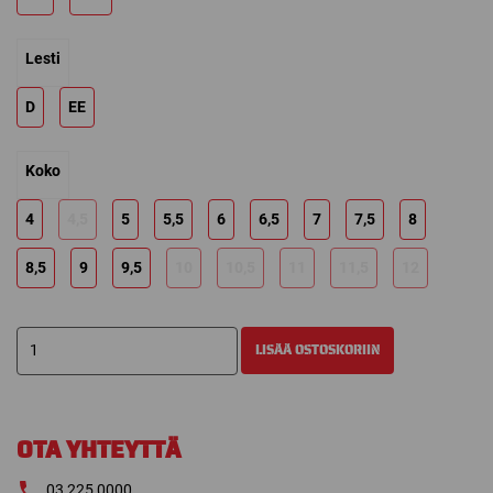
349,00 €
Lesti
D
EE
Koko
4
4,5
5
5,5
6
6,5
7
7,5
8
8,5
9
9,5
10
10,5
11
11,5
12
BAUER
LISÄÄ OSTOSKORIIN
SUPREME
M30
LUISTIN
määrä
OTA YHTEYTTÄ
03 225 0000