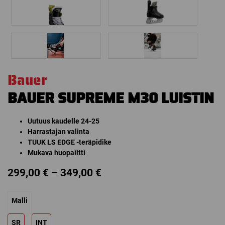
Bauer
BAUER SUPREME M30 LUISTIN
Uutuus kaudelle 24-25
Harrastajan valinta
TUUK LS EDGE -teräpidike
Mukava huopailtti
Price
299,00
€
–
349,00
€
range:
Malli
299,00 €
through
SR
INT