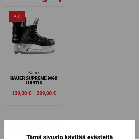
Ale!
Bauer
BAUER SUPREME M40
LUISTIN
Price
139,00
€
–
399,00
€
range:
139,00 €
through
399,00 €
Tutustu myös
Tämä sivusto käyttää evästeitä