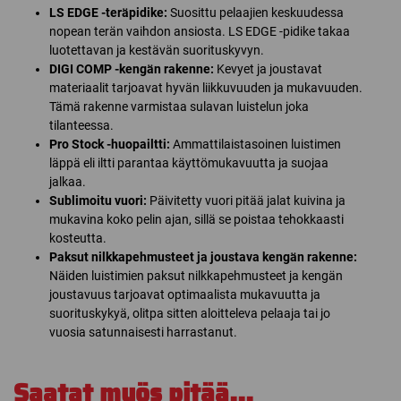
LS EDGE -teräpidike:
Suosittu pelaajien keskuudessa
nopean terän vaihdon ansiosta. LS EDGE -pidike takaa
luotettavan ja kestävän suorituskyvyn.
DIGI COMP -kengän rakenne:
Kevyet ja joustavat
materiaalit tarjoavat hyvän liikkuvuuden ja mukavuuden.
Tämä rakenne varmistaa sulavan luistelun joka
tilanteessa.
Pro Stock -huopailtti:
Ammattilaistasoinen luistimen
läppä eli iltti parantaa käyttömukavuutta ja suojaa
jalkaa.
Sublimoitu vuori:
Päivitetty vuori pitää jalat kuivina ja
mukavina koko pelin ajan, sillä se poistaa tehokkaasti
kosteutta.
Paksut nilkkapehmusteet ja joustava kengän rakenne:
Näiden luistimien paksut nilkkapehmusteet ja kengän
joustavuus tarjoavat optimaalista mukavuutta ja
suorituskykyä, olitpa sitten aloitteleva pelaaja tai jo
vuosia satunnaisesti harrastanut.
Saatat myös pitää...