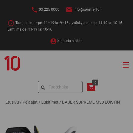
Siirry
sisältöön
03 225 0000
info@sportia-10.fi
Tampere ma–pe: 11–19 la: 9–16 Jyväskylä ma-pe: 11-19 la: 10-16
Lahti ma-pe: 11-19 la: 10-16
Kirjaudu sisään
Sportia-
10
Search
0
for:
Etusivu
/
Pelaajat
/
Luistimet
/
BAUER SUPREME M30 LUISTIN