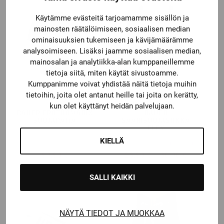
Käytämme evästeitä tarjoamamme sisällön ja
mainosten räätälöimiseen, sosiaalisen median
ominaisuuksien tukemiseen ja kävijämäärämme
analysoimiseen. Lisäksi jaamme sosiaalisen median,
mainosalan ja analytiikka-alan kumppaneillemme
tietoja siitä, miten käytät sivustoamme.
Kumppanimme voivat yhdistää näitä tietoja muihin
tietoihin, joita olet antanut heille tai joita on kerätty,
Bauer
Bauer
kun olet käyttänyt heidän palvelujaan.
BAUER EROTUOMARIN
BAUER
SUOJAPAITA
SÄÄRISUOJASUKKA
FLEX
KIELLÄ
Katso kaikki vaihtoehdot
Price
99,90
€
26,90
€
–
30,90
€
range:
SALLI KAIKKI
26,90 €
through
30,90 €
NÄYTÄ TIEDOT JA MUOKKAA