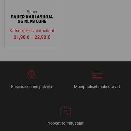
Bauer
BAUER KAULASUOJA
NG NLP8 CORE
Katso kaikki vaihtoehdot
Price
21,90
€
–
22,90
€
range:
21,90 €
through
22,90 €
Ensiluokkainen palvelu
Monipuoliset maksutavat
Nopeat toimitusajat