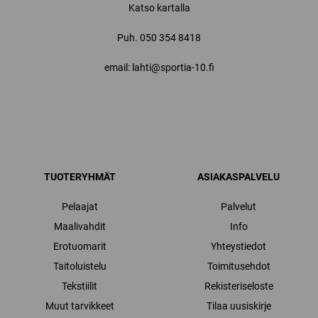
Katso kartalla
Puh.
050 354 8418
email: lahti@sportia-10.fi
TUOTERYHMÄT
ASIAKASPALVELU
Pelaajat
Palvelut
Maalivahdit
Info
Erotuomarit
Yhteystiedot
Taitoluistelu
Toimitusehdot
Tekstiilit
Rekisteriseloste
Muut tarvikkeet
Tilaa uusiskirje