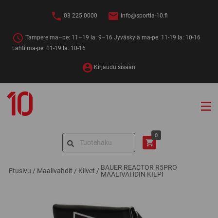
Siirry
sisältöön
03 225 0000
info@sportia-10.fi
Tampere ma–pe: 11–19 la: 9–16 Jyväskylä ma-pe: 11-19 la: 10-16
Lahti ma-pe: 11-19 la: 10-16
Kirjaudu sisään
Sportia-
10
Search
0
for:
BAUER REACTOR R5PRO
Etusivu
/
Maalivahdit
/
Kilvet
/
MAALIVAHDIN KILPI