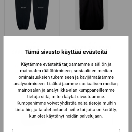
Bauer
Bauer
BAUER
BAUER PUKUPUSSI
Tämä sivusto käyttää evästeitä
SÄÄRISUOJASUKKA
FLEX
Käytämme evästeitä tarjoamamme sisällön ja
Katso kaikki vaihtoehdot
Katso kaikki vaihtoehdot
mainosten räätälöimiseen, sosiaalisen median
Price
26,90
€
–
30,90
€
44,90
€
ominaisuuksien tukemiseen ja kävijämäärämme
range:
analysoimiseen. Lisäksi jaamme sosiaalisen median,
26,90 €
mainosalan ja analytiikka-alan kumppaneillemme
through
tietoja siitä, miten käytät sivustoamme.
30,90 €
Kumppanimme voivat yhdistää näitä tietoja muihin
tietoihin, joita olet antanut heille tai joita on kerätty,
kun olet käyttänyt heidän palvelujaan.