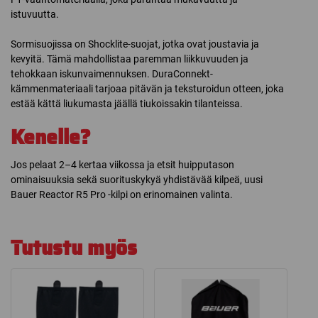
istuvuutta.
Sormisuojissa on Shocklite-suojat, jotka ovat joustavia ja
kevyitä. Tämä mahdollistaa paremman liikkuvuuden ja
tehokkaan iskunvaimennuksen. DuraConnekt-
kämmenmateriaali tarjoaa pitävän ja teksturoidun otteen, joka
estää kättä liukumasta jäällä tiukoissakin tilanteissa.
Kenelle?
Jos pelaat 2–4 kertaa viikossa ja etsit huipputason
ominaisuuksia sekä suorituskykyä yhdistävää kilpeä, uusi
Bauer Reactor R5 Pro -kilpi on erinomainen valinta.
Tutustu myös