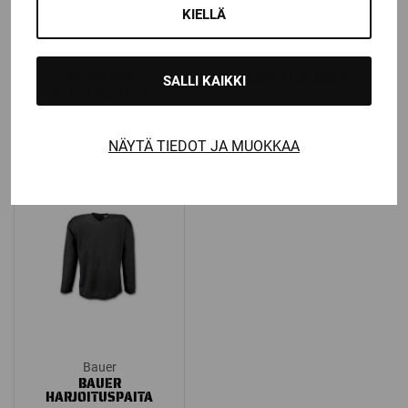
KIELLÄ
Bauer
Bauer
BAUER PRO
BAUER VISIIRI RBE I
SALLI KAIKKI
KYYNÄRSUOJAT
139,00
€
35,00
€
NÄYTÄ TIEDOT JA MUOKKAA
Bauer
BAUER
HARJOITUSPAITA