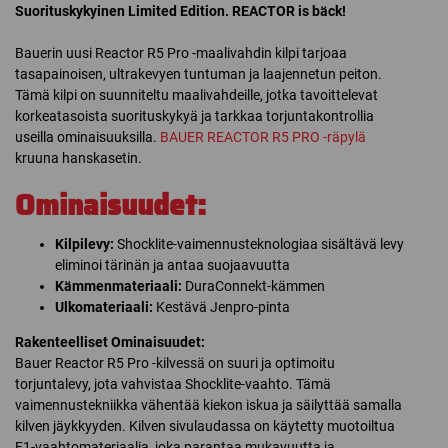
Suorituskykyinen Limited Edition. REACTOR is bäck!
Bauerin uusi Reactor R5 Pro -maalivahdin kilpi tarjoaa
tasapainoisen, ultrakevyen tuntuman ja laajennetun peiton.
Tämä kilpi on suunniteltu maalivahdeille, jotka tavoittelevat
korkeatasoista suorituskykyä ja tarkkaa torjuntakontrollia
useilla ominaisuuksilla.
BAUER REACTOR R5 PRO -räpylä
kruuna hanskasetin.
Ominaisuudet:
Kilpilevy:
Shocklite-vaimennusteknologiaa sisältävä levy
eliminoi tärinän ja antaa suojaavuutta
Kämmenmateriaali:
DuraConnekt-kämmen
Ulkomateriaali:
Kestävä Jenpro-pinta
Rakenteelliset Ominaisuudet:
Bauer Reactor R5 Pro -kilvessä on suuri ja optimoitu
torjuntalevy, jota vahvistaa Shocklite-vaahto. Tämä
vaimennustekniikka vähentää kiekon iskua ja säilyttää samalla
kilven jäykkyyden. Kilven sivulaudassa on käytetty muotoiltua
F1-vaahtomateriaalia, joka parantaa mukavuutta ja