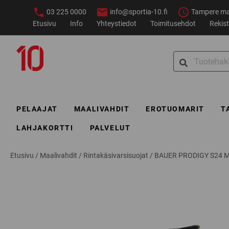
Siirry
03 225 0000
info@sportia-10.fi
Tampere ma–
sisältöön
Etusivu
Info
Yhteystiedot
Toimitusehdot
Rekist
Sportia-
Search
10
for:
PELAAJAT
MAALIVAHDIT
EROTUOMARIT
T
LAHJAKORTTI
PALVELUT
Etusivu
/
Maalivahdit
/
Rintakäsivarsisuojat
/
BAUER PRODIGY S24 