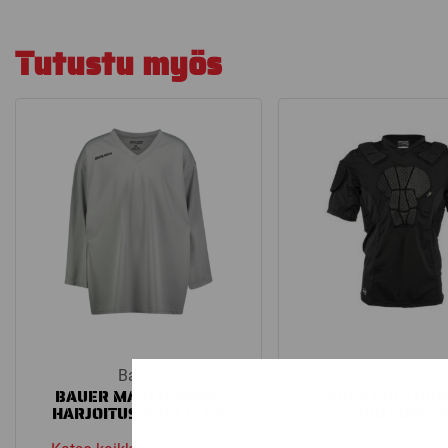
Tutustu myös
Bauer
Bauer
BAUER MAALIVAHDIN
BAUER EROTUOM
HARJOITUSPAITA FLEX
SUOJAPAIT