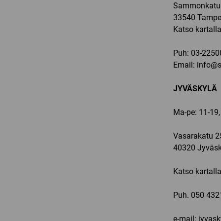
Sammonkatu 
33540 Tampe
Katso kartall
Puh:
03-2250
Email:
info@sp
JYVÄSKYLÄ
Ma-pe: 11-19,
Vasarakatu 2
40320 Jyväsk
Katso kartall
Puh.
050 432
e-mail: jyvas