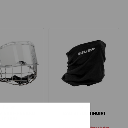
Bauer
Bauer
VISIIRI+VERKKO
BAUER TUUBIHUIVI
HYBRID