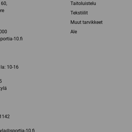
60,
Taitoluistelu
re
Tekstiilit
a
Muut tarvikkeet
000
Ale
ortia-10.fi
 la: 10-16
5
ylä
a
1142
kyla@sportia-10.fi