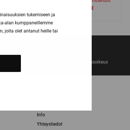
Katso kaikki vaihtoehdot
79,90
€
16,90
€
inaisuuksien tukemiseen ja
kka-alan kumppaneillemme
joita olet antanut heille tai
14 päivän vaihto- ja palautusoikeus
ASIAKASPALVELU
Palvelut
Info
Yhteystiedot