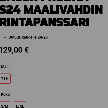
S24 MAALIVAHDIN
RINTAPANSSARI
Uutuus kaudelle 24/25
129,00
€
Malli
YTH
Koko
S/M
L/XL