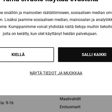
Katso kaikki vaihtoehdot
34,90
€
sisällön ja mainosten räätälöimiseen, sosiaalisen median om
. Lisäksi jaamme sosiaalisen median, mainosalan ja analytii
amme. Kumppanimme voivat yhdistää näitä tietoja muihin tietoihin, 
joita on kerätty, kun olet käyttänyt heidän palvelujaan.
liset maksutavat
Nopeat toimitusajat
KIELLÄ
SALLI KAIKKI
NÄYTÄ TIEDOT JA MUOKKAA
OT
TUOTERYHMÄT
Pelaajat
Maalivahdit
la: 9-16
Erotuomarit