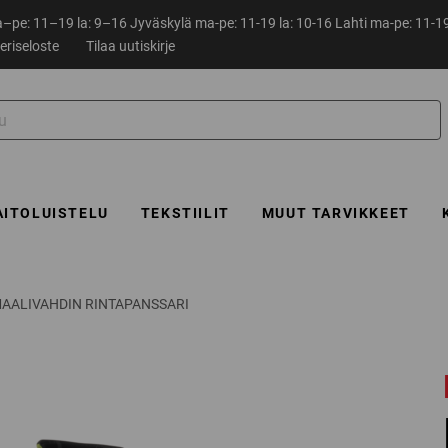
pe: 11–19 la: 9–16 Jyväskylä ma-pe: 11-19 la: 10-16 Lahti ma-pe: 11-19
eriseloste
Tilaa uutiskirje
AITOLUISTELU
TEKSTIILIT
MUUT TARVIKKEET
MAALIVAHDIN RINTAPANSSARI