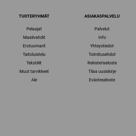
TUOTERYHMÄT
ASIAKASPALVELU
Pelaajat
Palvelut
Maalivahdit
Info
Erotuomarit
Yhteystiedot
Taitoluistelu
Toimitusehdot
Tekstiilit
Rekisteriseloste
Muut tarvikkeet
Tilaa uusiskirje
Ale
Evästeseloste