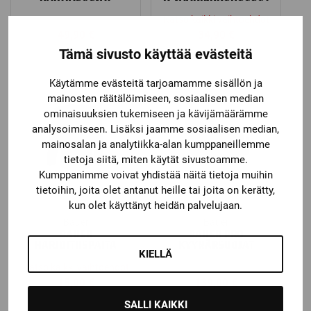
Katso kaikki vaihtoehdot
49,90
€
34,90
€
Tämä sivusto käyttää evästeitä
Käytämme evästeitä tarjoamamme sisällön ja
mainosten räätälöimiseen, sosiaalisen median
ominaisuuksien tukemiseen ja kävijämäärämme
analysoimiseen. Lisäksi jaamme sosiaalisen median,
mainosalan ja analytiikka-alan kumppaneillemme
tietoja siitä, miten käytät sivustoamme.
Kumppanimme voivat yhdistää näitä tietoja muihin
tietoihin, joita olet antanut heille tai joita on kerätty,
kun olet käyttänyt heidän palvelujaan.
Bauer
Bauer
BAUER
BAUER PRO
HARJOITUSPAITA
KYYNÄRSUOJAT
KIELLÄ
Katso kaikki vaihtoehdot
15,00
€
139,00
€
SALLI KAIKKI