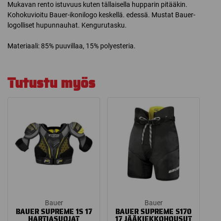
Mukavan rento istuvuus kuten tällaisella hupparin pitääkin.
Kohokuvioitu Bauer-ikonilogo keskellä. edessä. Mustat Bauer-
logolliset hupunnauhat. Kengurutasku.
Materiaali: 85% puuvillaa, 15% polyesteria.
Tutustu myös
Bauer
Bauer
BAUER SUPREME 1S 17
BAUER SUPREME S170
HARTIASUOJAT
17 JÄÄKIEKKOHOUSUT