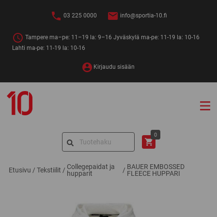
Siirry
sisältöön
03 225 0000
info@sportia-10.fi
Tampere ma–pe: 11–19 la: 9–16 Jyväskylä ma-pe: 11-19 la: 10-16
Lahti ma-pe: 11-19 la: 10-16
Kirjaudu sisään
Sportia-
10
Search
0
for:
Collegepaidat ja
BAUER EMBOSSED
Etusivu
/
Tekstiilit
/
/
hupparit
FLEECE HUPPARI