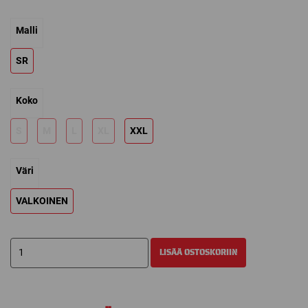
hinta
hinta
Malli
oli:
on:
79,90 €.
63,92 €.
SR
Koko
S
M
L
XL
XXL
Väri
VALKOINEN
BAUER
LISÄÄ OSTOSKORIIN
EMBOSSED
FLEECE
HUPPARI
määrä