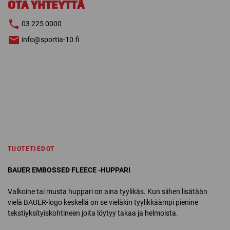
OTA YHTEYTTÄ
03 225 0000
info@sportia-10.fi
TUOTETIEDOT
BAUER EMBOSSED FLEECE -HUPPARI
Valkoine tai musta huppari on aina tyylikäs. Kun siihen lisätään
vielä BAUER-logo keskellä on se vieläkin tyylikkäämpi pienine
tekstiyksityiskohtineen joita löytyy takaa ja helmoista.