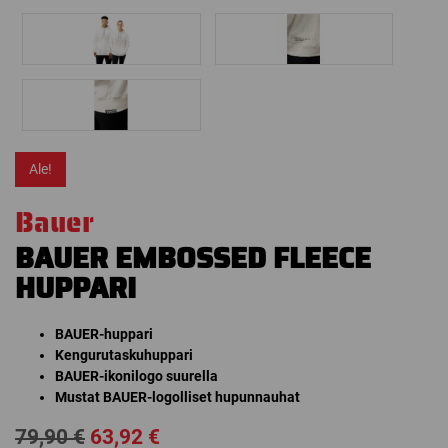
Ale!
Bauer
BAUER EMBOSSED FLEECE
HUPPARI
BAUER-huppari
Kengurutaskuhuppari
BAUER-ikonilogo suurella
Mustat BAUER-logolliset hupunnauhat
Alkuperäinen
Nykyinen
79,90
€
63,92
€