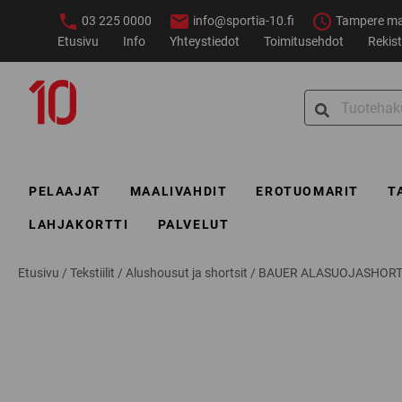
Siirry
03 225 0000
info@sportia-10.fi
Tampere ma–
sisältöön
Etusivu
Info
Yhteystiedot
Toimitusehdot
Rekist
Sportia-
Search
10
for:
PELAAJAT
MAALIVAHDIT
EROTUOMARIT
T
LAHJAKORTTI
PALVELUT
Etusivu
/
Tekstiilit
/
Alushousut ja shortsit
/
BAUER ALASUOJASHORT