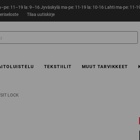
pe: 11–19 la: 9–16 Jyväskylä ma-pe: 11-19 la: 10-16 Lahti ma-pe: 11-19
eriseloste
Tilaa uutiskirje
AITOLUISTELU
TEKSTIILIT
MUUT TARVIKKEET
SIT LOCK