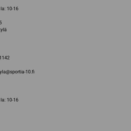
 la: 10-16
5
ylä
a
1142
kyla@sportia-10.fi
 la: 10-16