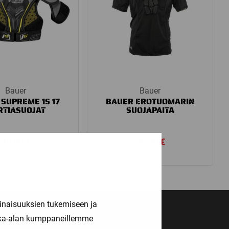
Bauer
Bauer
SUPREME 1S 17
BAUER EROTUOMARIN
RTIASUOJAT
SUOJAPAITA
49,90
€
99,90
€
inaisuuksien tukemiseen ja
kka-alan kumppaneillemme