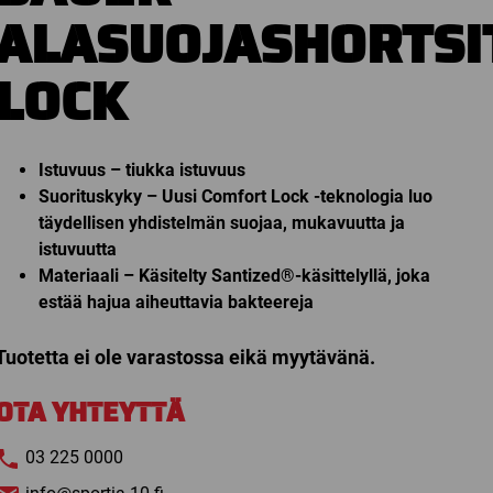
ALASUOJASHORTSI
LOCK
Istuvuus – tiukka istuvuus
Suorituskyky – Uusi Comfort Lock -teknologia luo
täydellisen yhdistelmän suojaa, mukavuutta ja
istuvuutta
Materiaali – Käsitelty Santized®-käsittelyllä, joka
estää hajua aiheuttavia bakteereja
Tuotetta ei ole varastossa eikä myytävänä.
OTA YHTEYTTÄ
03 225 0000