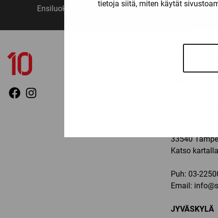
tietoja siitä, miten käytät sivusto
Ensiluokkainen palvelu
Monipuo
YHTEYSTIED
TAMPERE
Ma-pe: 11-19, 
Sammonkatu 
33540 Tampe
Katso kartall
Puh:
03-2250
Email:
info@sp
JYVÄSKYLÄ