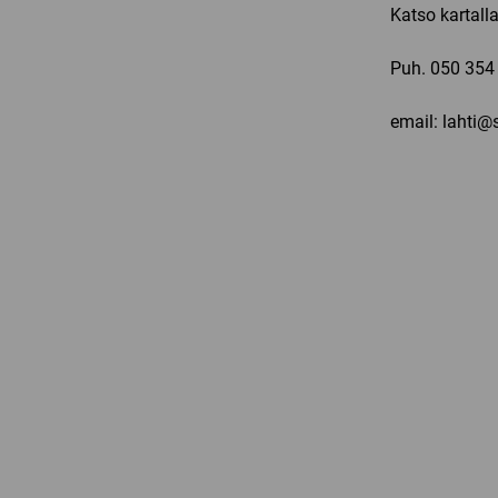
Katso kartall
Puh.
050 354
email: lahti@s