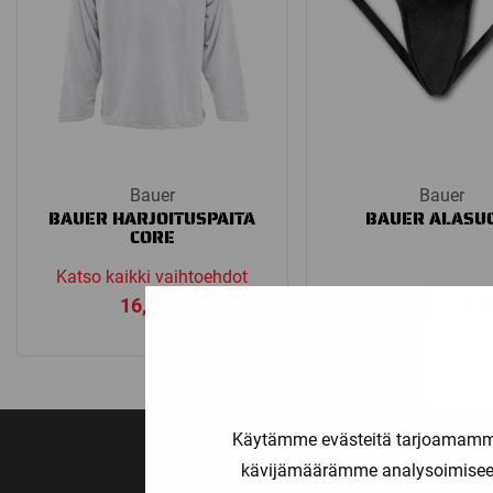
Bauer
Bauer
BAUER HARJOITUSPAITA
BAUER ALASU
CORE
Katso kaikki vaihtoehdot
16,50
€
16,00
€
–
18,
Käytämme evästeitä tarjoamamme 
kävijämäärämme analysoimiseen