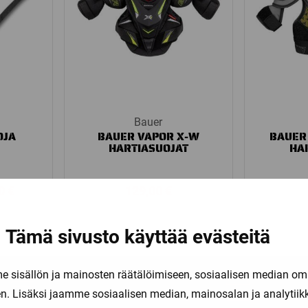
Bauer
OJA
BAUER VAPOR X-W
BAUER 
HARTIASUOJAT
HA
Price
00
€
129,00
€
range:
16,00 €
Tämä sivusto käyttää evästeitä
through
18,00 €
sisällön ja mainosten räätälöimiseen, sosiaalisen median om
. Lisäksi jaamme sosiaalisen median, mainosalan ja analytii