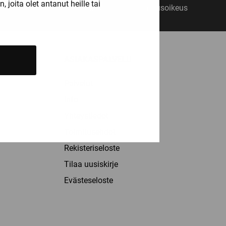
joita olet antanut heille tai
14 päivän vaihto- ja palautusoikeus
ASIAKASPALVELU
Palvelut
Info
Yhteystiedot
Toimitusehdot
Rekisteriseloste
Tilaa uusiskirje
Evästeseloste