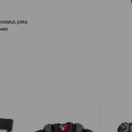
istetut, jotka
seen