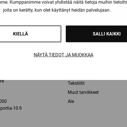
amme. Kumppanimme voivat yhdistää näitä tietoja muihin tietoihin, 
liset maksutavat
Nopeat toimitusajat
joita on kerätty, kun olet käyttänyt heidän palvelujaan.
OT
TUOTERYHMÄT
KIELLÄ
SALLI KAIKKI
Pelaajat
NÄYTÄ TIEDOT JA MUOKKAA
Maalivahdit
la: 9-16
Erotuomarit
60,
Taitoluistelu
re
Tekstiilit
a
Muut tarvikkeet
000
Ale
ortia-10.fi