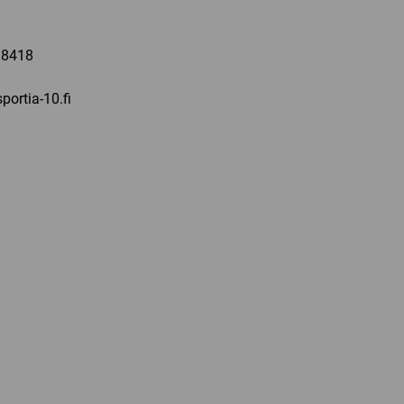
a
 8418
portia-10.fi