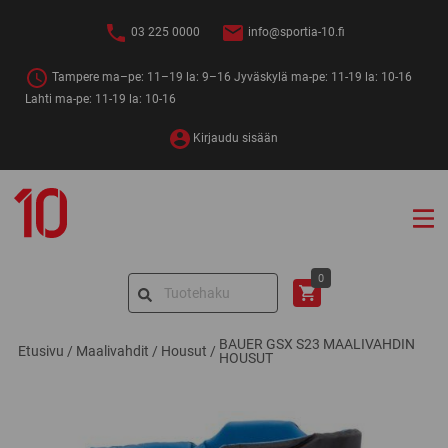
Siirry
sisältöön
03 225 0000
info@sportia-10.fi
Tampere ma–pe: 11–19 la: 9–16 Jyväskylä ma-pe: 11-19 la: 10-16
Lahti ma-pe: 11-19 la: 10-16
Kirjaudu sisään
Sportia-
10
Search
0
for:
BAUER GSX S23 MAALIVAHDIN
Etusivu
/
Maalivahdit
/
Housut
/
HOUSUT