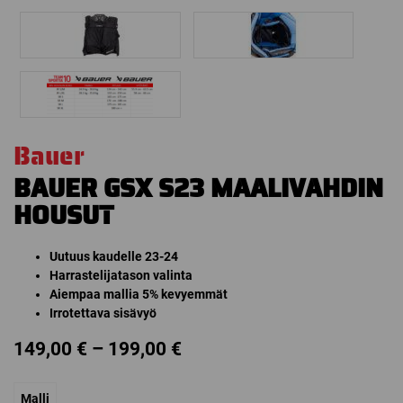
Bauer
BAUER GSX S23 MAALIVAHDIN
HOUSUT
Uutuus kaudelle 23-24
Harrastelijatason valinta
Aiempaa mallia 5% kevyemmät
Irrotettava sisävyö
Price
149,00
€
–
199,00
€
range:
Malli