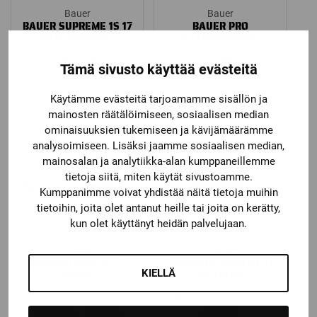
Bauer
Bauer
BAUER SUPREME 1S 17
BAUER PRO
HARTIASUOJAT
KYYNÄRSUOJAT
49,90
€
139,00
€
Tämä sivusto käyttää evästeitä
Käytämme evästeitä tarjoamamme sisällön ja
mainosten räätälöimiseen, sosiaalisen median
ominaisuuksien tukemiseen ja kävijämäärämme
analysoimiseen. Lisäksi jaamme sosiaalisen median,
mainosalan ja analytiikka-alan kumppaneillemme
tietoja siitä, miten käytät sivustoamme.
Kumppanimme voivat yhdistää näitä tietoja muihin
tietoihin, joita olet antanut heille tai joita on kerätty,
kun olet käyttänyt heidän palvelujaan.
Bauer
Bauer
BAUER CONSEPT 3
BAUER FM PROFILE II
VISIIRI
RISTIKKO
KIELLÄ
Katso kaikki vaihtoehdot
Price
64,90
€
–
79,90
€
44,90
€