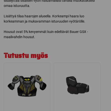
sisällyttää sisäisen vyön haluamallasi tavalla muokataksesi
omaa istuvuutta.
Lisättyä tilaa haarojen alueella. Korkeampi haara luo
korkeamman ja mukavamman istuvuuden vyötärölle.
Housut ovat 5% kevyemmät kuin edeltävät Bauer GSX -
maalivahdin housut.
Tutustu myös