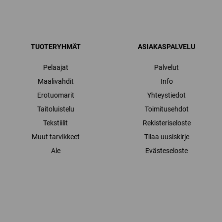
TUOTERYHMÄT
ASIAKASPALVELU
Pelaajat
Palvelut
Maalivahdit
Info
Erotuomarit
Yhteystiedot
Taitoluistelu
Toimitusehdot
Tekstiilit
Rekisteriseloste
Muut tarvikkeet
Tilaa uusiskirje
Ale
Evästeseloste