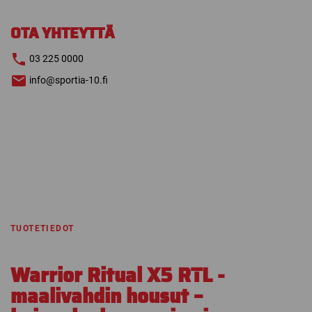
RTL
MAALIVAHDIN
OTA YHTEYTTÄ
HOUSUT
määrä
03 225 0000
info@sportia-10.fi
TUOTETIEDOT
Warrior Ritual X5 RTL -
maalivahdin housut –