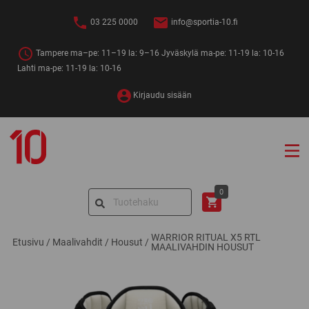
Siirry
sisältöön
03 225 0000
info@sportia-10.fi
Tampere ma–pe: 11–19 la: 9–16 Jyväskylä ma-pe: 11-19 la: 10-16
Lahti ma-pe: 11-19 la: 10-16
Kirjaudu sisään
Sportia-
10
Search
0
for:
WARRIOR RITUAL X5 RTL
Etusivu
/
Maalivahdit
/
Housut
/
MAALIVAHDIN HOUSUT