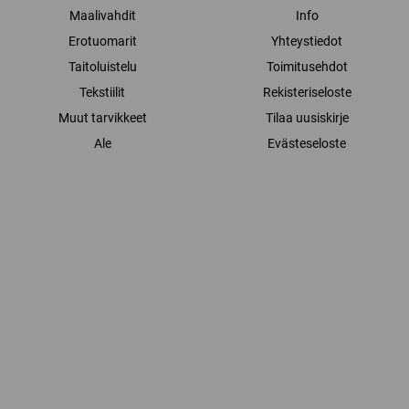
Maalivahdit
Info
Erotuomarit
Yhteystiedot
Taitoluistelu
Toimitusehdot
Tekstiilit
Rekisteriseloste
Muut tarvikkeet
Tilaa uusiskirje
Ale
Evästeseloste