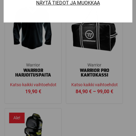
NÄYTÄ TIEDOT JA MUOKKAA
Warrior
Warrior
WARRIOR
WARRIOR PRO
HARJOITUSPAITA
KANTOKASSI
Katso kaikki vaihtoehdot
Katso kaikki vaihtoehdot
Price
19,90
€
84,90
€
–
99,00
€
range:
84,90 €
through
Ale!
99,00 €