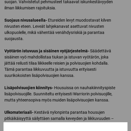
suojan. Vahvistetut pehmusteet takaavat iskunkestävyyden
ilman liikkumisen rajoituksia.
Suojaus nivusalueella-
Etureiden levyt muodostavat kilven
nivusten eteen. Leveät lahjekanavat asettuvat nivusten
ulkopuolelle, mikä vähentää venähdysriskiä ja parantaa
suojausta.
Vyötärön istuvuus ja sisäinen vyöjärjestelmä-
Säädettävä
sisäinen vyö mahdollistaa tiukan ja istuvan vyötärön, joka
jättää reilusti tilaa liikkeelle reisien ja polvisuojien kohdalla.
Tämä parantaa liikkuvuutta ja istuvuutta erityisesti
suurikokoisten lisäpolvisuojien kanssa.
Lisäpolvisuojien kiinnitys-
Housuissa on nauhakiinnityspiste
lisäpolvisuojille. Suunniteltu erityisesti Warriorin polvisuojille,
mutta yhteensopiva myös muiden lisäpolvisuojien kanssa.
Ulkomateriaali-
Kestävä nylonpinta parantaa housujen
pitkäikäisyyttä säilyttäen samalla keveyden ja liikkuvuuden –
tärkeää etenkin nopeissa liikkeissä ja liu’uissa.