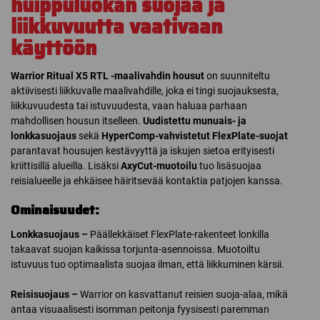
huippuluokan suojaa ja
liikkuvuutta vaativaan
käyttöön
Warrior Ritual X5 RTL -maalivahdin housut
on suunniteltu
aktiivisesti liikkuvalle maalivahdille, joka ei tingi suojauksesta,
liikkuvuudesta tai istuvuudesta, vaan haluaa parhaan
mahdollisen housun itselleen.
Uudistettu munuais- ja
lonkkasuojaus
sekä
HyperComp-vahvistetut FlexPlate-suojat
parantavat housujen kestävyyttä ja iskujen sietoa erityisesti
kriittisillä alueilla. Lisäksi
AxyCut-muotoilu
tuo lisäsuojaa
reisialueelle ja ehkäisee häiritsevää kontaktia patjojen kanssa.
Ominaisuudet:
Lonkkasuojaus –
Päällekkäiset FlexPlate-rakenteet lonkilla
takaavat suojan kaikissa torjunta-asennoissa. Muotoiltu
istuvuus tuo optimaalista suojaa ilman, että liikkuminen kärsii.
Reisisuojaus –
Warrior on kasvattanut reisien suoja-alaa, mikä
antaa visuaalisesti isomman peitonja fyysisesti paremman