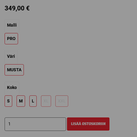
349,00
€
Malli
PRO
Väri
MUSTA
Koko
S
M
L
XL
XXL
WARRIOR
LISÄÄ OSTOSKORIIN
RITUAL
X5