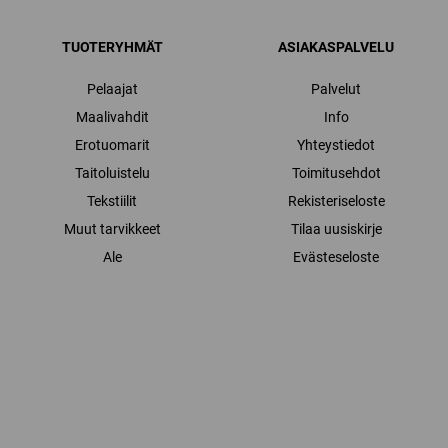
TUOTERYHMÄT
ASIAKASPALVELU
Pelaajat
Palvelut
Maalivahdit
Info
Erotuomarit
Yhteystiedot
Taitoluistelu
Toimitusehdot
Tekstiilit
Rekisteriseloste
Muut tarvikkeet
Tilaa uusiskirje
Ale
Evästeseloste