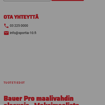
MAALIVAHDIN
ALASUOJA
määrä
OTA YHTEYTTÄ
03 225 0000
info@sportia-10.fi
TUOTETIEDOT
Bauer Pro maalivahdin