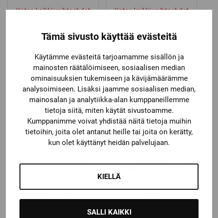
Katso kaikki vaihtoehdot
Katso kaikki vaihtoehdot
Price
6,90
€
18,90
€
–
21,90
€
range:
Tämä sivusto käyttää evästeitä
18,90 €
through
Käytämme evästeitä tarjoamamme sisällön ja
21,90 €
mainosten räätälöimiseen, sosiaalisen median
ominaisuuksien tukemiseen ja kävijämäärämme
analysoimiseen. Lisäksi jaamme sosiaalisen median,
mainosalan ja analytiikka-alan kumppaneillemme
tietoja siitä, miten käytät sivustoamme.
Kumppanimme voivat yhdistää näitä tietoja muihin
tietoihin, joita olet antanut heille tai joita on kerätty,
kun olet käyttänyt heidän palvelujaan.
Bauer
Bauer
BAUER VAHANAUHAT
BAUER
HARJOITUSPAITA
KIELLÄ
Katso kaikki vaihtoehdot
Katso kaikki vaihtoehdot
Price
4,90
€
–
5,90
€
15,00
€
range:
SALLI KAIKKI
4,90 €