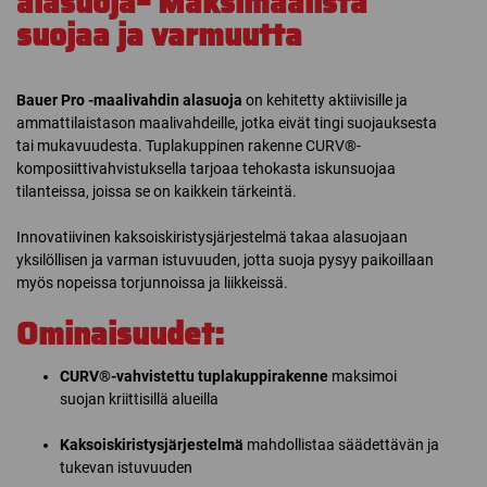
alasuoja– Maksimaalista
suojaa ja varmuutta
Bauer Pro -maalivahdin alasuoja
on kehitetty aktiivisille ja
ammattilaistason maalivahdeille, jotka eivät tingi suojauksesta
tai mukavuudesta. Tuplakuppinen rakenne CURV®-
komposiittivahvistuksella tarjoaa tehokasta iskunsuojaa
tilanteissa, joissa se on kaikkein tärkeintä.
Innovatiivinen kaksoiskiristysjärjestelmä takaa alasuojaan
yksilöllisen ja varman istuvuuden, jotta suoja pysyy paikoillaan
myös nopeissa torjunnoissa ja liikkeissä.
Ominaisuudet:
CURV®-vahvistettu tuplakuppirakenne
maksimoi
suojan kriittisillä alueilla
Kaksoiskiristysjärjestelmä
mahdollistaa säädettävän ja
tukevan istuvuuden