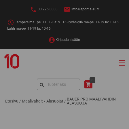
Siirry
sisältöön
03 225 0000
info@sportia-10.fi
Tampere ma–pe: 11–19 la: 9–16 Jyväskylä ma-pe: 11-19 la: 10-16
Lahti ma-pe: 11-19 la: 10-16
Kirjaudu sisään
Sportia-
10
Search
0
for:
BAUER PRO MAALIVAHDIN
Etusivu
/
Maalivahdit
/
Alasuojat
/
ALASUOJA