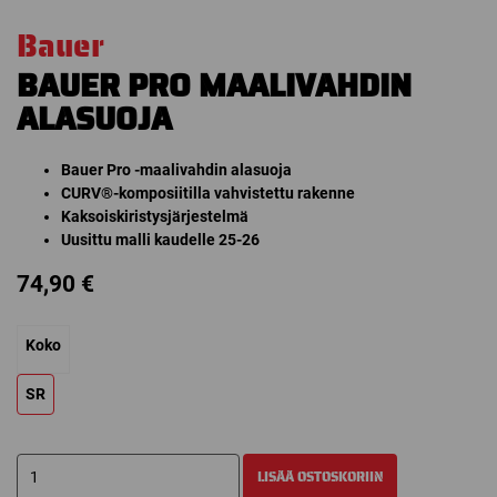
Bauer
BAUER PRO MAALIVAHDIN
ALASUOJA
Bauer Pro -maalivahdin alasuoja
CURV®-komposiitilla vahvistettu rakenne
Kaksoiskiristysjärjestelmä
Uusittu malli kaudelle 25-26
74,90
€
Koko
SR
BAUER
LISÄÄ OSTOSKORIIN
PRO