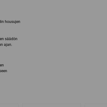
din housujen
den säädön
un ajan.
een
seen