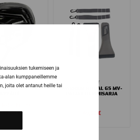
inaisuuksien tukemiseen ja
kka-alan kumppaneillemme
Warrior
Warrior
joita olet antanut heille tai
 ALPHA ONE PRO
WARRIOR RITUAL G5 MV-
KYPÄRÄ
PATJAN REMMISARJA
aikki vaihtoehdot
149,00
€
49,90
€