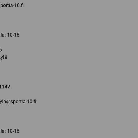
ortia-10.fi
 la: 10-16
5
ylä
a
1142
kyla@sportia-10.fi
 la: 10-16