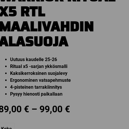
X5 RTL
MAALIVAHDIN
ALASUOJA
Uutuus kaudelle 25-26
Ritual x5 -sarjan ykkösmalli
Kaksikerroksinen suojalevy
Ergonominen vatsapehmuste
4-pisteinen tarrakiinnitys
Pysyy hienosti paikallaan
Price
89,00
€
–
99,00
€
range:
Koko