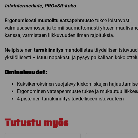
Int=Intermediate, PRO=SR-koko
Ergonomisesti muotoiltu vatsapehmuste
tukee loistavasti
valmiusasennossa ja toimii saumattomasti yhteen maalivah
kanssa, varmistaen liikkuvuuden ilman rajoituksia.
Nelipisteinen
tarrakiinnitys
mahdollistaa täydellisen istuvuu
yksilöllisesti – istuu napakasti ja pysyy paikallaan koko ottel
Ominaisuudet:
Kaksikerroksinen suojalevy kiekon iskujen hajauttamis
Ergonominen vatsapehmuste tukee ja mukautuu liikkee
4-pisteinen tarrakiinnitys täydelliseen istuvuuteen
Tutustu myös