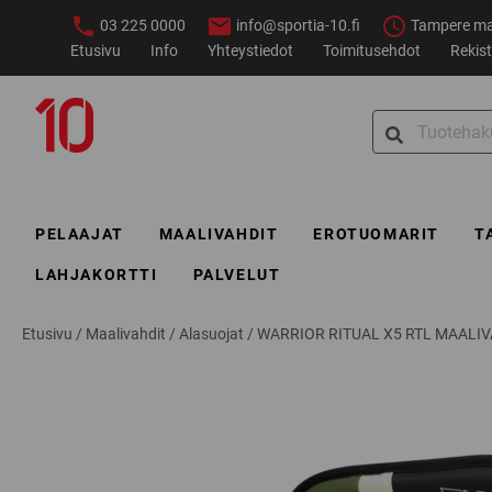
Siirry
03 225 0000
info@sportia-10.fi
Tampere ma–
sisältöön
Etusivu
Info
Yhteystiedot
Toimitusehdot
Rekist
Sportia-
Search
10
for:
PELAAJAT
MAALIVAHDIT
EROTUOMARIT
T
LAHJAKORTTI
PALVELUT
Etusivu
/
Maalivahdit
/
Alasuojat
/
WARRIOR RITUAL X5 RTL MAALI