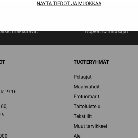
NÄYTÄ TIEDOT JA MUOKKAA
liset maksutavat
Nopeat toimitusajat
OT
TUOTERYHMÄT
Pelaajat
Maalivahdit
la: 9-16
Erotuomarit
60,
Taitoluistelu
re
Tekstiilit
a
Muut tarvikkeet
000
Ale