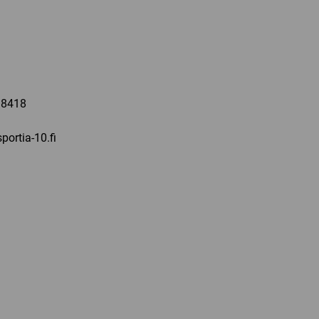
a
 8418
portia-10.fi