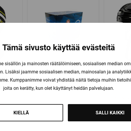
Tämä sivusto käyttää evästeitä
sisällön ja mainosten räätälöimiseen, sosiaalisen median om
. Lisäksi jaamme sosiaalisen median, mainosalan ja analytii
Warrior
amme. Kumppanimme voivat yhdistää näitä tietoja muihin tietoihin, 
 DX3
WARRIOR STARTTIPAKETTI
WARRIOR
AT
joita on kerätty, kun olet käyttänyt heidän palvelujaan.
Katso k
eräinen
Nykyinen
0
€
169,00
€
KIELLÄ
SALLI KAIKKI
hinta
on:
 €.
49,90 €.