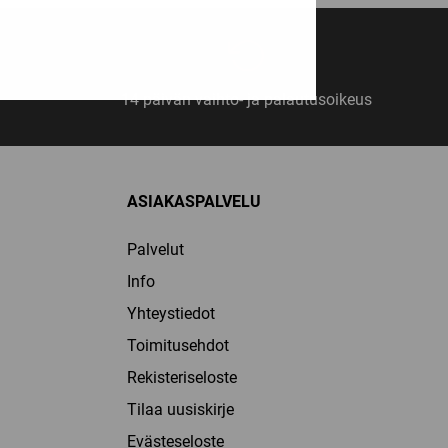
14 päivän vaihto- ja palautusoikeus
ASIAKASPALVELU
Palvelut
Info
Yhteystiedot
Toimitusehdot
Rekisteriseloste
Tilaa uusiskirje
Evästeseloste