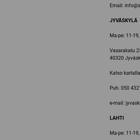
Email:
info@sp
JYVÄSKYLÄ
Ma-pe: 11-19,
Vasarakatu 2
40320 Jyväsk
Katso kartall
Puh.
050 432
e-mail: jyvas
LAHTI
Ma-pe: 11-19,