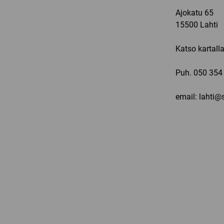
Ajokatu 65
15500 Lahti
Katso kartall
Puh.
050 354
email: lahti@s