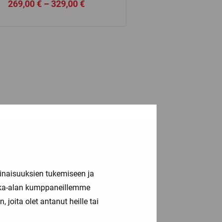
Price
269,00
€
–
329,00
€
range:
269,00 €
through
329,00 €
inaisuuksien tukemiseen ja
kka-alan kumppaneillemme
joita olet antanut heille tai