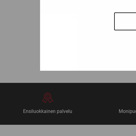
Katso kaikki vaihtoehdot
Price
239,00
€
–
249,00
€
range:
239,00
throug
249,00
« Edelli
Ensiluokkainen palvelu
Monipuo