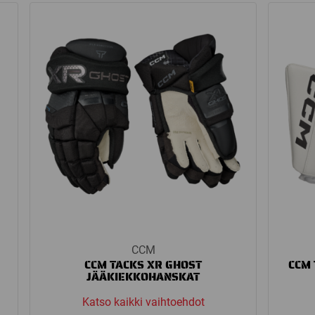
h
through
 €
229,00 €
CCM
CCM TACKS XR GHOST
CCM 
JÄÄKIEKKOHANSKAT
Katso kaikki vaihtoehdot