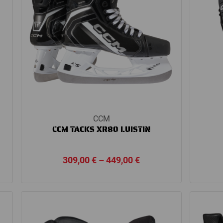
CCM
CCM TACKS XR80 LUISTIN
Price
309,00
€
–
449,00
€
range:
309,00 €
through
€
449,00 €