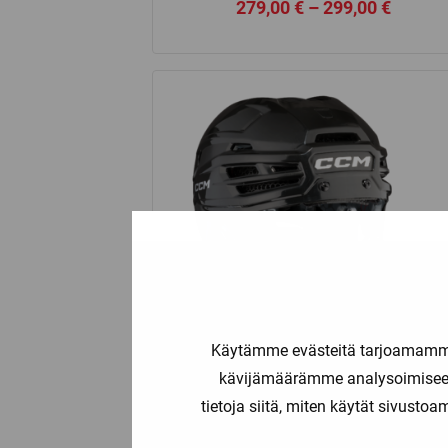
Price
279,00
€
–
299,00
€
range:
279,00
throug
299,00
Käytämme evästeitä tarjoamamme 
kävijämäärämme analysoimiseen
tietoja siitä, miten käytät sivusto
CCM
CCM TACKS 920 KYPÄRÄ