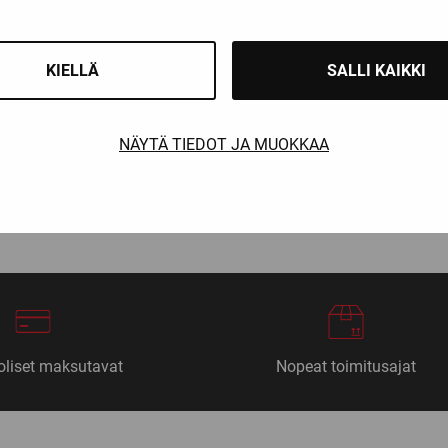
KIELLÄ
SALLI KAIKKI
 €
h
NÄYTÄ TIEDOT JA MUOKKAA
 €
nen
1
2
3
4
5
6
…
44
Se
liset maksutavat
Nopeat toimitusajat