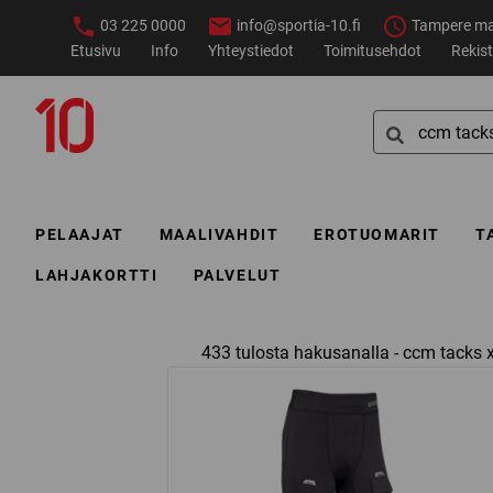
Siirry
03 225 0000
info@sportia-10.fi
Tampere ma–
sisältöön
Etusivu
Info
Yhteystiedot
Toimitusehdot
Rekist
Sportia-
Search
10
for:
PELAAJAT
MAALIVAHDIT
EROTUOMARIT
T
LAHJAKORTTI
PALVELUT
433 tulosta hakusanalla - ccm tacks 