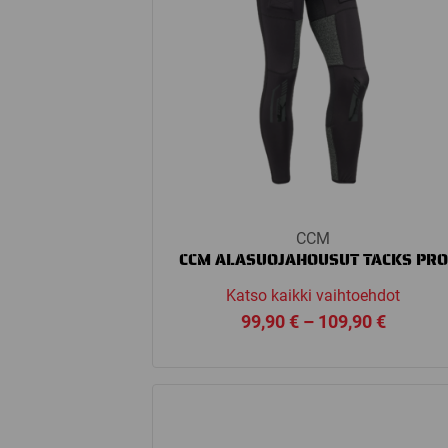
CCM
CCM ALASUOJAHOUSUT TACKS PRO
Katso kaikki vaihtoehdot
Price
99,90
€
–
109,90
€
range:
99,90 €
through
109,90 