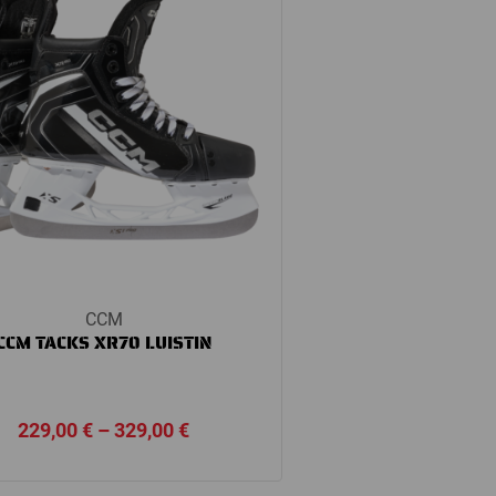
CCM
CCM TACKS XR70 LUISTIN
Price
229,00
€
–
329,00
€
range:
229,00 €