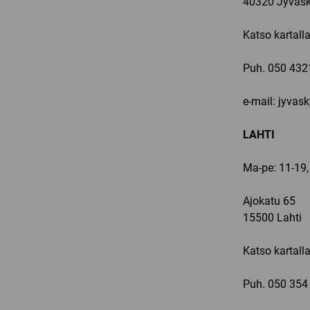
40320 Jyväsk
Katso kartall
Puh.
050 432
e-mail: jyvas
LAHTI
Ma-pe: 11-19,
Ajokatu 65
15500 Lahti
Katso kartall
Puh.
050 354