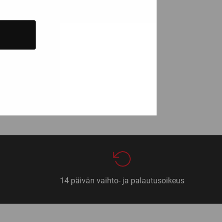
uraava »
14 päivän vaihto- ja palautusoikeus