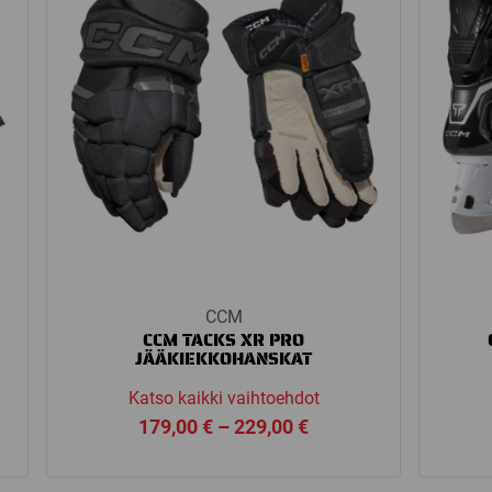
CCM
CCM TACKS XR PRO
JÄÄKIEKKOHANSKAT
Katso kaikki vaihtoehdot
Price
179,00
€
–
229,00
€
range:
 €
179,00 €