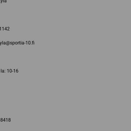
ylä
a
1142
kyla@sportia-10.fi
 la: 10-16
a
 8418