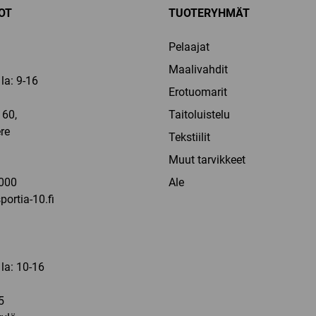
OT
TUOTERYHMÄT
Pelaajat
Maalivahdit
la: 9-16
Erotuomarit
60,
Taitoluistelu
re
Tekstiilit
a
Muut tarvikkeet
000
Ale
ortia-10.fi
 la: 10-16
5