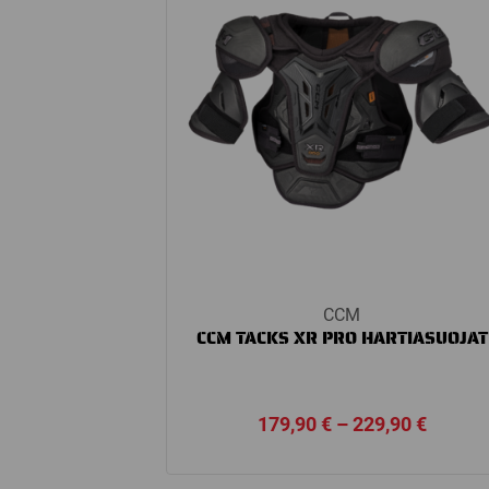
CCM
CCM TACKS XR PRO HARTIASUOJAT
Price
179,90
€
–
229,90
€
range:
179,90