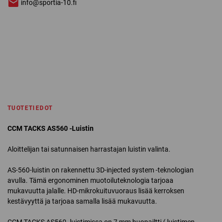
info@sportia-10.fi
TUOTETIEDOT
CCM TACKS AS560 -Luistin
Aloittelijan tai satunnaisen harrastajan luistin valinta.
AS-560-luistin on rakennettu 3D-injected system -teknologian
avulla. Tämä ergonominen muotoiluteknologia tarjoaa
mukavuutta jalalle. HD-mikrokuituvuoraus lisää kerroksen
kestävyyttä ja tarjoaa samalla lisää mukavuutta.
CCM TACKS AS560 -luistimissa on 7 mm huopailtti ( luistimen