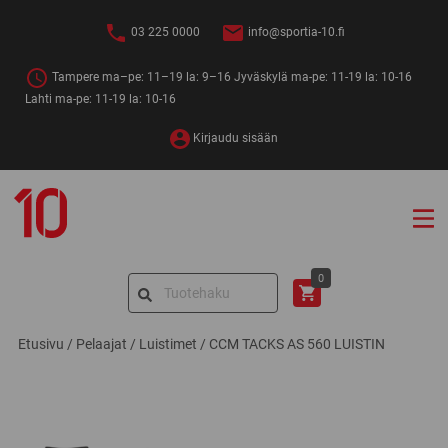
Siirry
sisältöön
03 225 0000
info@sportia-10.fi
Tampere ma–pe: 11–19 la: 9–16 Jyväskylä ma-pe: 11-19 la: 10-16
Lahti ma-pe: 11-19 la: 10-16
Kirjaudu sisään
Sportia-
10
Search
0
for:
Etusivu
/
Pelaajat
/
Luistimet
/
CCM TACKS AS 560 LUISTIN