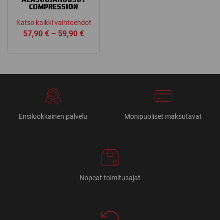
COMPRESSION
Katso kaikki vaihtoehdot
Price
57,90
€
–
59,90
€
range:
57,90 €
through
59,90 €
Ensiluokkainen palvelu
Monipuoliset maksutavat
Nopeat toimitusajat