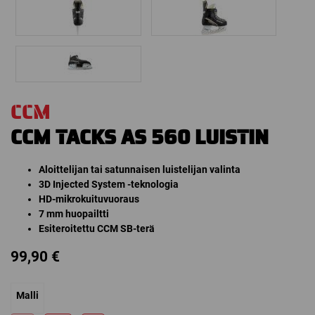
CCM
CCM TACKS AS 560 LUISTIN
Aloittelijan tai satunnaisen luistelijan valinta
3D Injected System -teknologia
HD-mikrokuituvuoraus
7 mm huopailtti
Esiteroitettu CCM SB-terä
99,90
€
Malli