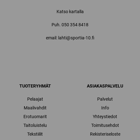
Katso kartalla
Puh.
050 354 8418
email: lahti@sportia-10.fi
TUOTERYHMÄT
ASIAKASPALVELU
Pelaajat
Palvelut
Maalivahdit
Info
Erotuomarit
Yhteystiedot
Taitoluistelu
Toimitusehdot
Tekstiilit
Rekisteriseloste