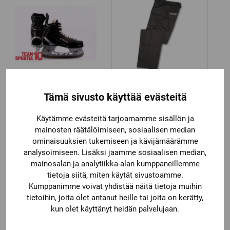
Tämä sivusto käyttää evästeitä
CCM
CCM
CCM TACKS ST LUISTIN
CCM EROTUOMARIN
HOUSUT PP9
Käytämme evästeitä tarjoamamme sisällön ja
69,90
€
99,90
€
mainosten räätälöimiseen, sosiaalisen median
ominaisuuksien tukemiseen ja kävijämäärämme
analysoimiseen. Lisäksi jaamme sosiaalisen median,
mainosalan ja analytiikka-alan kumppaneillemme
tietoja siitä, miten käytät sivustoamme.
Kumppanimme voivat yhdistää näitä tietoja muihin
tietoihin, joita olet antanut heille tai joita on kerätty,
kun olet käyttänyt heidän palvelujaan.