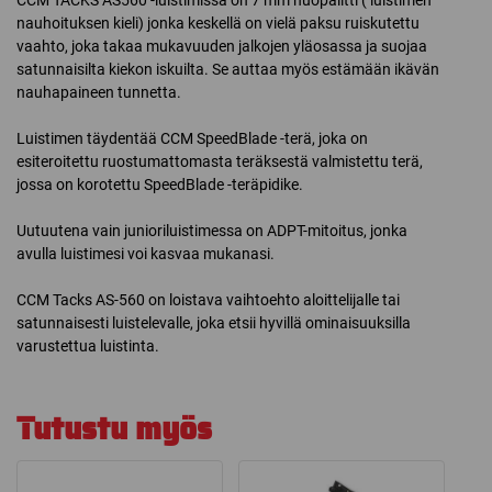
nauhoituksen kieli) jonka keskellä on vielä paksu ruiskutettu
vaahto, joka takaa mukavuuden jalkojen yläosassa ja suojaa
satunnaisilta kiekon iskuilta. Se auttaa myös estämään ikävän
nauhapaineen tunnetta.
Luistimen täydentää CCM SpeedBlade -terä, joka on
esiteroitettu ruostumattomasta teräksestä valmistettu terä,
jossa on korotettu SpeedBlade -teräpidike.
Uutuutena vain junioriluistimessa on ADPT-mitoitus, jonka
avulla luistimesi voi kasvaa mukanasi.
CCM Tacks AS-560 on loistava vaihtoehto aloittelijalle tai
satunnaisesti luistelevalle, joka etsii hyvillä ominaisuuksilla
varustettua luistinta.
Tutustu myös