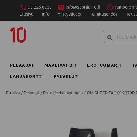
Siirry
03 225 0000
info@sportia-10.fi
Tampere ma–
sisältöön
Etusivu
Info
Yhteystiedot
Toimitusehdot
Rekist
Sportia-
Search
10
for:
PELAAJAT
MAALIVAHDIT
EROTUOMARIT
T
LAHJAKORTTI
PALVELUT
Etusivu
/
Pelaajat
/
Rullakiekkoluistimet
/
CCM SUPER TACKS 9370R 