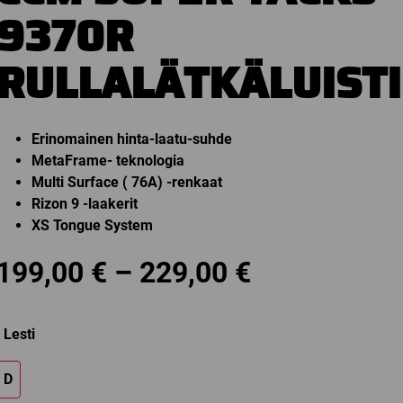
9370R
RULLALÄTKÄLUIST
Erinomainen hinta-laatu-suhde
MetaFrame- teknologia
Multi Surface ( 76A) -renkaat
Rizon 9 -laakerit
XS Tongue System
Price
199,00
€
–
229,00
€
range:
Lesti
199,00 €
D
through