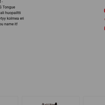
R
-
 XS Tongue
li huopailtti
ytyy kolmea eri
u name it!