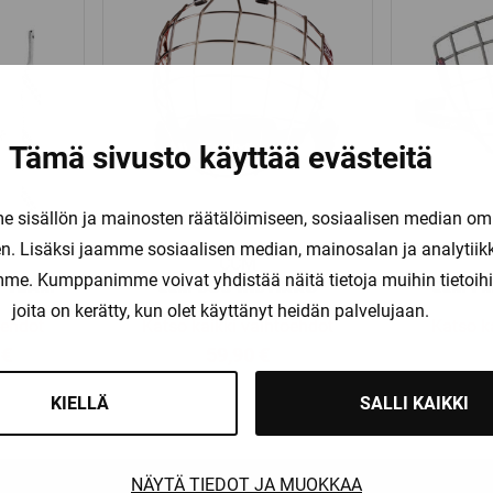
Tämä sivusto käyttää evästeitä
sisällön ja mainosten räätälöimiseen, sosiaalisen median om
. Lisäksi jaamme sosiaalisen median, mainosalan ja analytii
CCM
amme. Kumppanimme voivat yhdistää näitä tietoja muihin tietoihin, 
T TEAM
CCM 580 RISTIKKO
CCM FM
joita on kerätty, kun olet käyttänyt heidän palvelujaan.
oehdot
Katso kaikki vaihtoehdot
Katso k
Price
0
€
59,90
€
range:
KIELLÄ
SALLI KAIKKI
4,90 €
through
5,90 €
NÄYTÄ TIEDOT JA MUOKKAA