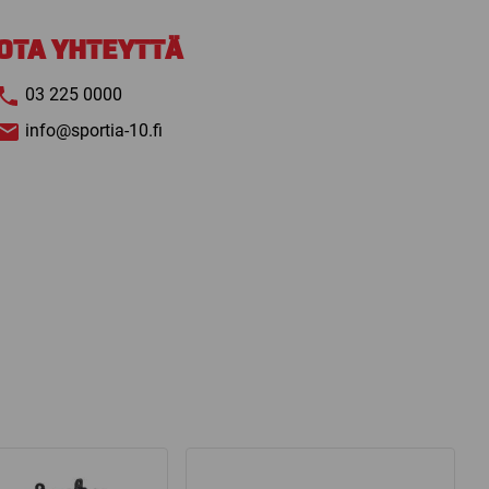
9370R
RULLALÄTKÄLUISTIN
OTA YHTEYTTÄ
määrä
03 225 0000
info@sportia-10.fi