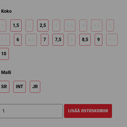
229,00 €
Koko
1
1,5
2
2,5
3
3,5
4
4,5
5
5,5
6
6,5
7
7,5
8
8,5
9
9,5
10
Malli
SR
INT
JR
CCM
LISÄÄ OSTOSKORIIN
SUPER
TACKS