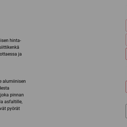
isen hinta-
iittikenkä
ottaessa ja
e alumiinisen
desta
 joka pinnan
 asfaltille,
vät pyörät