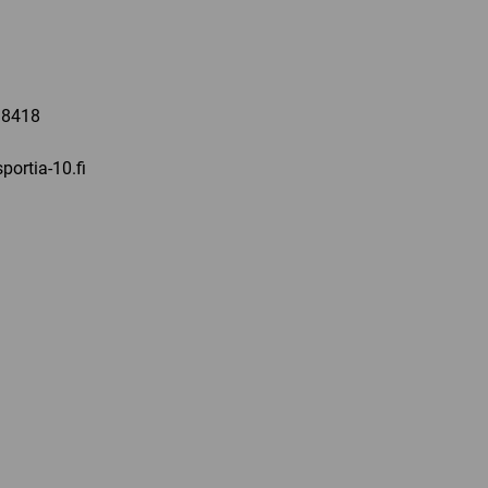
a
 8418
portia-10.fi