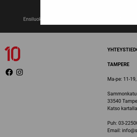
Ensiluokkainen palvelu
Monipuo
YHTEYSTIED
TAMPERE
Ma-pe: 11-19, 
Sammonkatu 
33540 Tampe
Katso kartall
Puh:
03-2250
Email:
info@sp