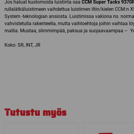
Jos haluat kustomoida luistinta saa
CCM Super Tacks 9370
rullalätkäluistimeen vaihdettua luistimen iltin/kielen CCM:n
System -teknologian ansiosta. Luistimissa vakiona ns. normaa
vahvistetulla rakenteella, mutta vaihtoehtoja joihin vaihtaa lö
mallia. Mustaa, slimmimpää, paksua ja suojaavaampaa – Yo
Koko: SR, INT, JR
Tutustu myös