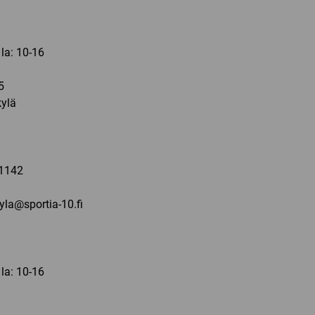
 la: 10-16
5
ylä
a
1142
kyla@sportia-10.fi
 la: 10-16