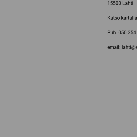
15500 Lahti
Katso kartall
Puh.
050 354
email: lahti@s