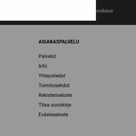
14 päivän vaihto- ja palautusoikeus
ASIAKASPALVELU
Palvelut
Info
Yhteystiedot
Toimitusehdot
Rekisteriseloste
Tilaa uusiskirje
Evästeseloste