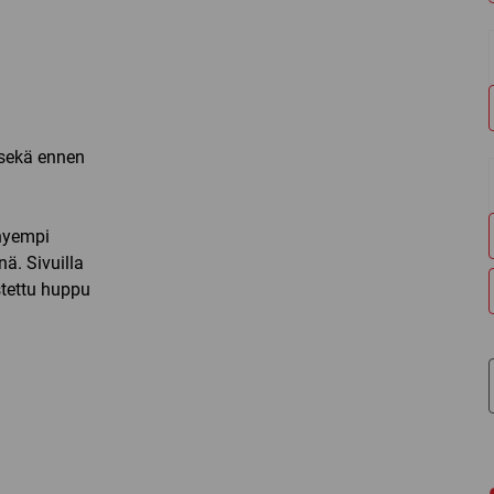
 sekä ennen
hyempi
nä. Sivuilla
stettu huppu