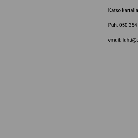
Katso kartall
Puh.
050 354
email: lahti@s