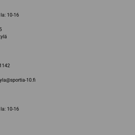
 la: 10-16
5
ylä
a
1142
kyla@sportia-10.fi
 la: 10-16