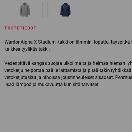
TUOTETIEDOT
Warrior Alpha X Stadium -takki on lämmin, topattu, täyspitkä
kaikkea tyylikäs takki.
Vedenpitävä kangas suojaa ulkoilmalta ja helmaa hieman ly
vetoketju helpottaa päälle laittamista ja pitää takin ryhdikkää
vetoketjutaskut ja hihoissa joustinneuleiset sisäosat. Pehmu
lisää lämpöä ja mukavuutta kun sitä tarvitset.