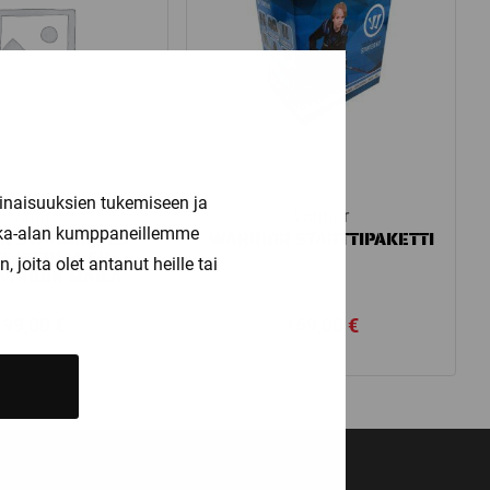
inaisuuksien tukemiseen ja
Warrior
Warrior
kka-alan kumppaneillemme
R SWAGGER 25″
WARRIOR STARTTIPAKETTI
E/REDL14 SR
joita olet antanut heille tai
VAHDIN MAILA
99,00
€
169,00
€