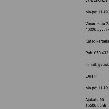
JYVÄSKYLÄ
Ma-pe: 11-19,
Vasarakatu 2
40320 Jyväsk
Katso kartall
Puh.
050 432
e-mail: jyvas
LAHTI
Ma-pe: 11-19,
Ajokatu 65
15500 Lahti