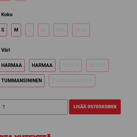
99,00 €.
59,40 €.
Koko
S
M
L
XL
XXL
XXXL
Väri
HARMAA
HARMAA
MUSTA
MUSTA
TUMMANSININEN
TUMMANSININEN
WARRIOR
LISÄÄ OSTOSKORIIN
TOPPATAKKI
ALPHA
X
STADIUM