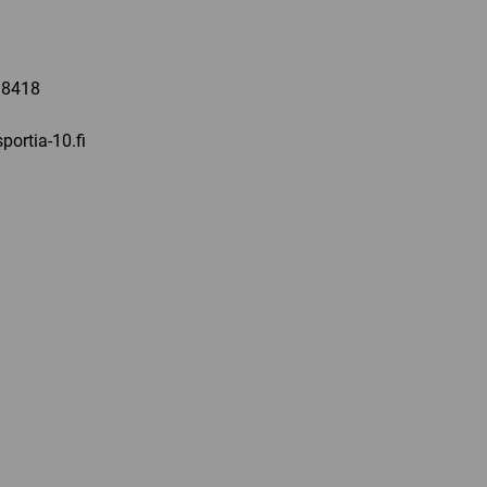
a
 8418
portia-10.fi