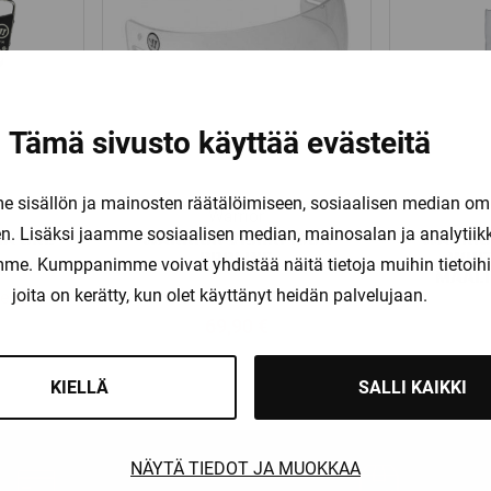
Tämä sivusto käyttää evästeitä
sisällön ja mainosten räätälöimiseen, sosiaalisen median om
Warrior
. Lisäksi jaamme sosiaalisen median, mainosalan ja analytii
HA ONE
WARRIOR VISIIRI 106X
WARRIO
PROLINE
WHIT
amme. Kumppanimme voivat yhdistää näitä tietoja muihin tietoihin, 
MAALI
joita on kerätty, kun olet käyttänyt heidän palvelujaan.
oehdot
69,90
€
KIELLÄ
SALLI KAIKKI
NÄYTÄ TIEDOT JA MUOKKAA