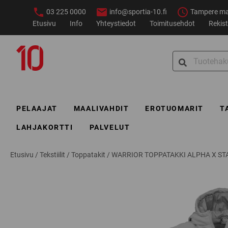
Siirry
03 225 0000
info@sportia-10.fi
Tampere ma–
sisältöön
Etusivu
Info
Yhteystiedot
Toimitusehdot
Rekist
Sportia-
Search
10
for:
PELAAJAT
MAALIVAHDIT
EROTUOMARIT
T
LAHJAKORTTI
PALVELUT
Etusivu
/
Tekstiilit
/
Toppatakit
/
WARRIOR TOPPATAKKI ALPHA X ST