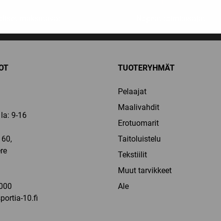
liset maksutavat
Nopeat toimitusajat
OT
TUOTERYHMÄT
Pelaajat
Maalivahdit
la: 9-16
Erotuomarit
60,
Taitoluistelu
re
Tekstiilit
a
Muut tarvikkeet
000
Ale
ortia-10.fi