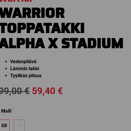
WARRIOR
TOPPATAKKI
ALPHA X STADIUM
Vedenpitävä
Lämmin takki
Tyylikäs pituus
Alkuperäinen
Nykyinen
99,00
€
59,40
€
hinta
hinta
Malli
oli:
on:
SR
JR