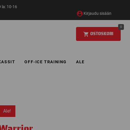
 la: 10-16
Kirjaudu sisään
0
OSTOSKORI
KASSIT
OFF-ICE TRAINING
ALE
Ale!
Warrior