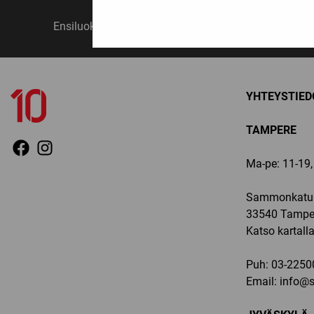
Ensiluokkainen palvelu
Monipuo
YHTEYSTIED
TAMPERE
Ma-pe: 11-19, 
Sammonkatu 
33540 Tampe
Katso kartall
Puh:
03-2250
Email:
info@sp