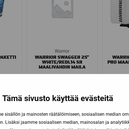
Warrior
PAKETTI
WARRIOR SWAGGER 25″
WARRI
WHITE/REDL14 SR
PRO MAA
MAALIVAHDIN MAILA
99,00
€
Tämä sivusto käyttää evästeitä
sisällön ja mainosten räätälöimiseen, sosiaalisen median om
. Lisäksi jaamme sosiaalisen median, mainosalan ja analytii