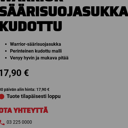
SÄÄRISUOJASUKKA
KUDOTTU
Warrior-säärisuojasukka
Perinteinen kudottu malli
Venyy hyvin ja mukava pitää
17,90
€
30 päivän alin hinta:
17,90
€
⬤
Tuote tilapäisesti loppu
OTA YHTEYTTÄ
03 225 0000