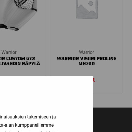
Warrior
Warrior
OR CUSTOM GT2
WARRIOR VISIIRI PROLINE
LIVAHDIN RÄPYLÄ
MH700
540,00
€
74,90
€
inaisuuksien tukemiseen ja
kka-alan kumppaneillemme