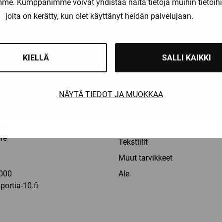
amme. Kumppanimme voivat yhdistää näitä tietoja muihin tietoihin, 
liset maksutavat
Nopeat toimitusajat
joita on kerätty, kun olet käyttänyt heidän palvelujaan.
OT
TUOTERYHMÄT
KIELLÄ
SALLI KAIKKI
Pelaajat
NÄYTÄ TIEDOT JA MUOKKAA
Maalivahdit
la: 9-16
Erotuomarit
60,
Taitoluistelu
re
Tekstiilit
a
Muut tarvikkeet
000
Ale
ortia-10.fi