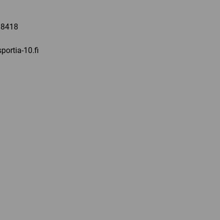
a
 8418
portia-10.fi