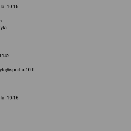
 la: 10-16
5
ylä
a
1142
kyla@sportia-10.fi
 la: 10-16