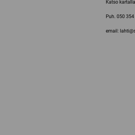
Katso kartall
Puh.
050 354
email: lahti@s