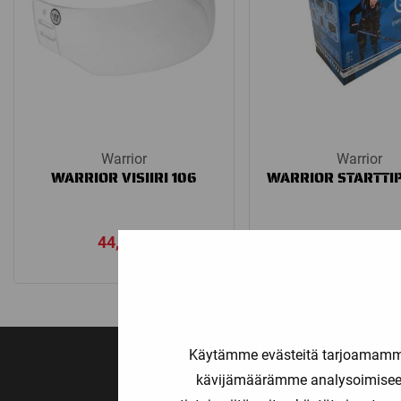
Warrior
Warrior
WARRIOR VISIIRI 106
WARRIOR STARTTI
44,90
€
169,00
€
Käytämme evästeitä tarjoamamme 
kävijämäärämme analysoimiseen