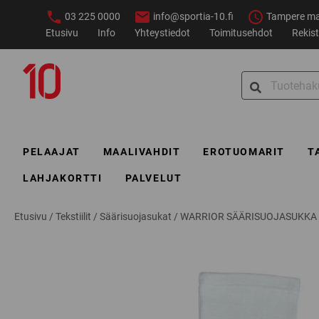
Siirry
03 225 0000
info@sportia-10.fi
Tampere ma–
sisältöön
Etusivu
Info
Yhteystiedot
Toimitusehdot
Rekist
Sportia-
Search
10
for:
PELAAJAT
MAALIVAHDIT
EROTUOMARIT
T
LAHJAKORTTI
PALVELUT
Etusivu
/
Tekstiilit
/
Säärisuojasukat
/
WARRIOR SÄÄRISUOJASUKKA