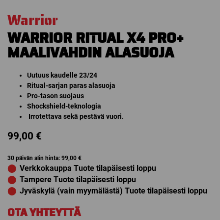
Warrior
WARRIOR RITUAL X4 PRO+
MAALIVAHDIN ALASUOJA
Uutuus kaudelle 23/24
Ritual-sarjan paras alasuoja
Pro-tason suojaus
Shockshield-teknologia
Irrotettava sekä pestävä vuori.
99,00
€
30 päivän alin hinta:
99,00
€
⬤
Verkkokauppa Tuote tilapäisesti loppu
⬤
Tampere Tuote tilapäisesti loppu
⬤
Jyväskylä (vain myymälästä) Tuote tilapäisesti loppu
OTA YHTEYTTÄ