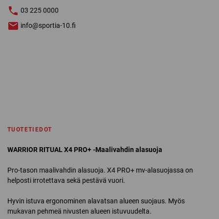
03 225 0000
info@sportia-10.fi
TUOTETIEDOT
WARRIOR RITUAL X4 PRO+ -Maalivahdin alasuoja
Pro-tason maalivahdin alasuoja. X4 PRO+ mv-alasuojassa on
helposti irrotettava sekä pestävä vuori.
Hyvin istuva ergonominen alavatsan alueen suojaus. Myös
mukavan pehmeä nivusten alueen istuvuudelta.