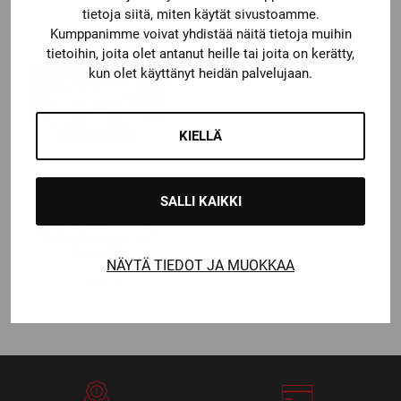
tietoja siitä, miten käytät sivustoamme.
39,90 €.
31,92 €.
Kumppanimme voivat yhdistää näitä tietoja muihin
tietoihin, joita olet antanut heille tai joita on kerätty,
kun olet käyttänyt heidän palvelujaan.
KIELLÄ
Warrior
SALLI KAIKKI
WARRIOR PRO
SHOOTER TUTOR
”KYLMÄKALLE” 72″
MAALIIN
NÄYTÄ TIEDOT JA MUOKKAA
74,90
€