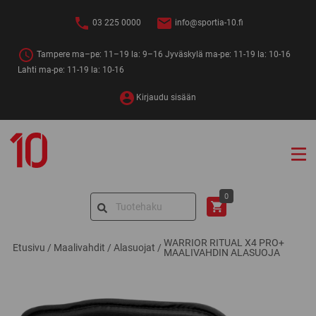
Siirry
sisältöön
03 225 0000
info@sportia-10.fi
Tampere ma–pe: 11–19 la: 9–16 Jyväskylä ma-pe: 11-19 la: 10-16
Lahti ma-pe: 11-19 la: 10-16
Kirjaudu sisään
Sportia-
10
Search
0
for:
WARRIOR RITUAL X4 PRO+
Etusivu
/
Maalivahdit
/
Alasuojat
/
MAALIVAHDIN ALASUOJA