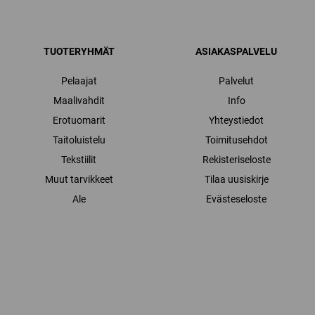
TUOTERYHMÄT
ASIAKASPALVELU
Pelaajat
Palvelut
Maalivahdit
Info
Erotuomarit
Yhteystiedot
Taitoluistelu
Toimitusehdot
Tekstiilit
Rekisteriseloste
Muut tarvikkeet
Tilaa uusiskirje
Ale
Evästeseloste