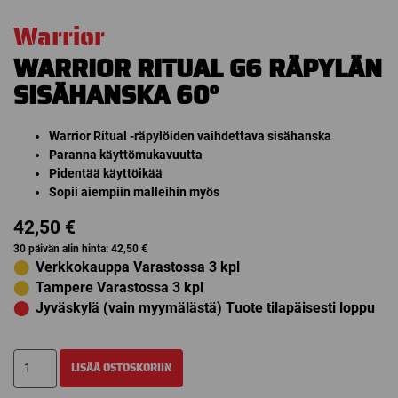
Warrior
WARRIOR RITUAL G6 RÄPYLÄN
SISÄHANSKA 60°
Warrior Ritual -räpylöiden vaihdettava sisähanska
Paranna käyttömukavuutta
Pidentää käyttöikää
Sopii aiempiin malleihin myös
42,50
€
30 päivän alin hinta:
42,50
€
⬤
Verkkokauppa Varastossa 3 kpl
⬤
Tampere Varastossa 3 kpl
⬤
Jyväskylä (vain myymälästä) Tuote tilapäisesti loppu
WARRIOR
LISÄÄ OSTOSKORIIN
RITUAL
G6