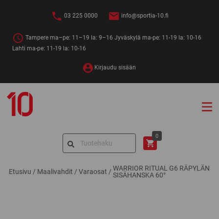
Siirry
sisältöön
03 225 0000
info@sportia-10.fi
Tampere ma–pe: 11–19 la: 9–16 Jyväskylä ma-pe: 11-19 la: 10-16
Lahti ma-pe: 11-19 la: 10-16
Kirjaudu sisään
Sportia-
10
Search
0
for:
WARRIOR RITUAL G6 RÄPYLÄN
Etusivu
/
Maalivahdit
/
Varaosat
/
SISÄHANSKA 60°