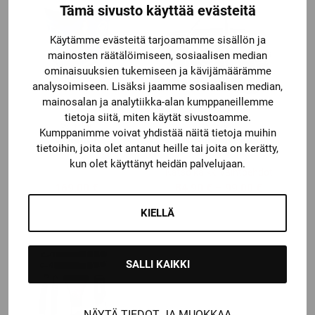
Tämä sivusto käyttää evästeitä
Käytämme evästeitä tarjoamamme sisällön ja
mainosten räätälöimiseen, sosiaalisen median
ominaisuuksien tukemiseen ja kävijämäärämme
analysoimiseen. Lisäksi jaamme sosiaalisen median,
mainosalan ja analytiikka-alan kumppaneillemme
tietoja siitä, miten käytät sivustoamme.
Warrior
Warrior
Kumppanimme voivat yhdistää näitä tietoja muihin
WARRIOR
WARRIOR PRO
STARTTIPAKETTI
KANTOKASSI
tietoihin, joita olet antanut heille tai joita on kerätty,
kun olet käyttänyt heidän palvelujaan.
Katso kaikki vaihtoehdot
Price
169,00
€
84,90
€
–
99,00
€
range:
KIELLÄ
84,90 €
through
99,00 €
SALLI KAIKKI
NÄYTÄ TIEDOT JA MUOKKAA