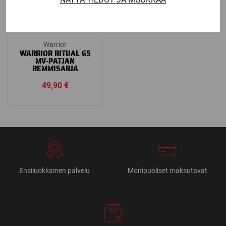
Warrior
WARRIOR RITUAL G5
MV-PATJAN
REMMISARJA
49,90
€
Ensiluokkainen palvelu
Monipuoliset maksutavat