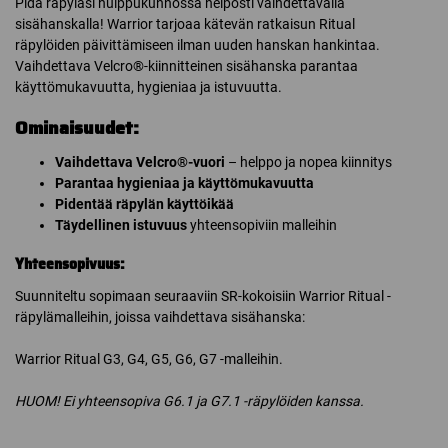
Pidä räpyläsi huippukunnossa helposti vaihdettavalla
sisähanskalla!
Warrior
tarjoaa kätevän ratkaisun Ritual
räpylöiden päivittämiseen ilman uuden hanskan hankintaa.
Vaihdettava Velcro®-kiinnitteinen sisähanska parantaa
käyttömukavuutta, hygieniaa ja istuvuutta.
Ominaisuudet:
Vaihdettava Velcro®-vuori
– helppo ja nopea kiinnitys
Parantaa hygieniaa ja käyttömukavuutta
Pidentää räpylän käyttöikää
Täydellinen istuvuus
yhteensopiviin malleihin
Yhteensopivuus:
Suunniteltu sopimaan seuraaviin SR-kokoisiin Warrior Ritual -
räpylämalleihin, joissa vaihdettava sisähanska:
Warrior Ritual G3, G4, G5, G6, G7 -malleihin.
HUOM! Ei yhteensopiva G6.1 ja G7.1 -räpylöiden kanssa.