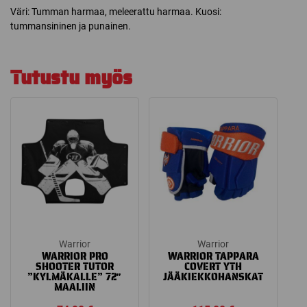
Väri: Tumman harmaa, meleerattu harmaa. Kuosi:
tummansininen ja punainen.
Tutustu myös
Warrior
Warrior
WARRIOR PRO
WARRIOR TAPPARA
SHOOTER TUTOR
COVERT YTH
”KYLMÄKALLE” 72″
JÄÄKIEKKOHANSKAT
MAALIIN