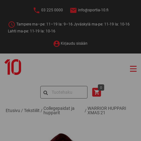
Siirry
sisältöön
03 225 0000
info@sportia-10.fi
Tampere ma–pe: 11–19 la: 9–16 Jyväskylä ma-pe: 11-19 la: 10-16
Lahti ma-pe: 11-19 la: 10-16
Kirjaudu sisään
Sportia-
10
Search
0
for:
Collegepaidat ja
WARRIOR HUPPARI
Etusivu
/
Tekstiilit
/
/
hupparit
XMAS 21