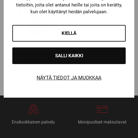
tietoihin, joita olet antanut heille tai joita on kerätty,
kun olet käyttänyt heidän palvelujaan.
KIELLÄ
Warrior
WARRIOR ALPHA DX3
SALLI KAIKKI
KYYNÄRSUOJAT
Alkuperäinen
Nykyinen
69,90
€
49,90
€
hinta
hinta
NÄYTÄ TIEDOT JA MUOKKAA
oli:
on:
69,90 €.
49,90 €.
Ensiluokkainen palvelu
Monipuoliset maksutavat