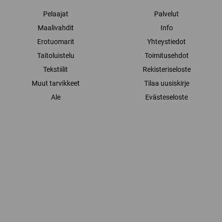
Pelaajat
Palvelut
Maalivahdit
Info
Erotuomarit
Yhteystiedot
Taitoluistelu
Toimitusehdot
Tekstiilit
Rekisteriseloste
Muut tarvikkeet
Tilaa uusiskirje
Ale
Evästeseloste