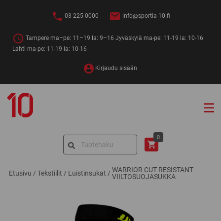
Siirry
sisältöön
03 225 0000
info@sportia-10.fi
Tampere ma–pe: 11–19 la: 9–16 Jyväskylä ma-pe: 11-19 la: 10-16
Lahti ma-pe: 11-19 la: 10-16
Kirjaudu sisään
Sportia-
10
Search
0
for:
WARRIOR CUT RESISTANT
Etusivu
/
Tekstiilit
/
Luistinsukat
/
VIILTOSUOJASUKKA