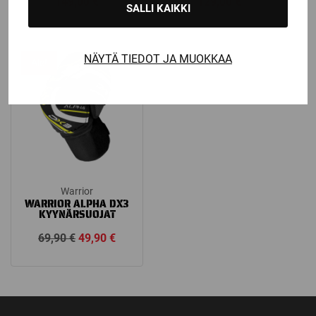
149,00
€
129,00
€
SALLI KAIKKI
NÄYTÄ TIEDOT JA MUOKKAA
Ale!
Warrior
WARRIOR ALPHA DX3
KYYNÄRSUOJAT
Alkuperäinen
Nykyinen
69,90
€
49,90
€
hinta
hinta
oli:
on:
69,90 €.
49,90 €.