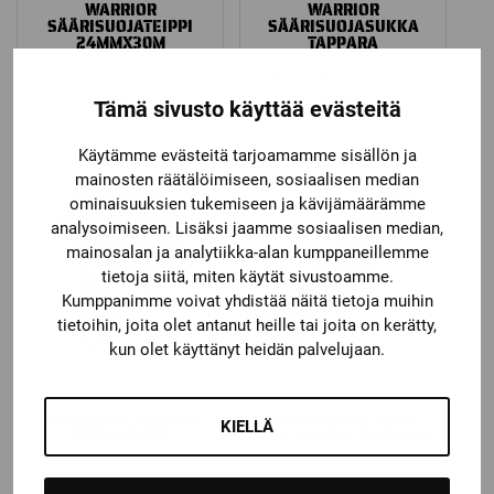
WARRIOR
WARRIOR
SÄÄRISUOJATEIPPI
SÄÄRISUOJASUKKA
24MMX30M
TAPPARA
Katso kaikki vaihtoehdot
2,90
€
33,50
€
Tämä sivusto käyttää evästeitä
Käytämme evästeitä tarjoamamme sisällön ja
mainosten räätälöimiseen, sosiaalisen median
ominaisuuksien tukemiseen ja kävijämäärämme
analysoimiseen. Lisäksi jaamme sosiaalisen median,
mainosalan ja analytiikka-alan kumppaneillemme
tietoja siitä, miten käytät sivustoamme.
Kumppanimme voivat yhdistää näitä tietoja muihin
tietoihin, joita olet antanut heille tai joita on kerätty,
kun olet käyttänyt heidän palvelujaan.
Warrior
Warrior
WARRIOR ALPHA ONE
WARRIOR EB TEAM
KIELLÄ
PRO KYPÄRÄ
MAILAKASSI RULLILLA
Katso kaikki vaihtoehdot