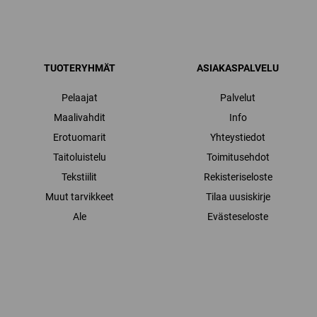
TUOTERYHMÄT
ASIAKASPALVELU
Pelaajat
Palvelut
Maalivahdit
Info
Erotuomarit
Yhteystiedot
Taitoluistelu
Toimitusehdot
Tekstiilit
Rekisteriseloste
Muut tarvikkeet
Tilaa uusiskirje
Ale
Evästeseloste