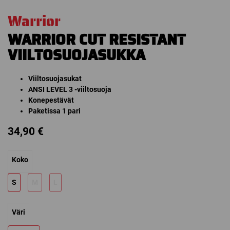
Warrior
WARRIOR CUT RESISTANT
VIILTOSUOJASUKKA
Viiltosuojasukat
ANSI LEVEL 3 -viiltosuoja
Konepestävät
Paketissa 1 pari
34,90
€
Koko
S
M
L
Väri