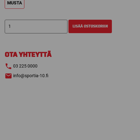
MUSTA
WARRIOR
LISÄÄ OSTOSKORIIN
CUT
RESISTANT
VIILTOSUOJASUKKA
määrä
OTA YHTEYTTÄ
03 225 0000
info@sportia-10.fi