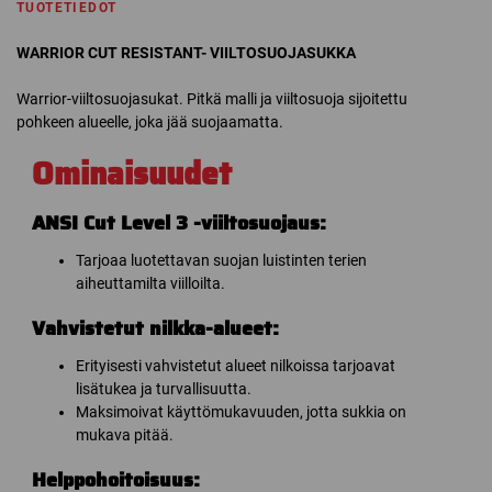
TUOTETIEDOT
WARRIOR CUT RESISTANT- VIILTOSUOJASUKKA
Warrior-viiltosuojasukat. Pitkä malli ja viiltosuoja sijoitettu
pohkeen alueelle, joka jää suojaamatta.
Ominaisuudet
ANSI Cut Level 3 -viiltosuojaus:
Tarjoaa luotettavan suojan luistinten terien
aiheuttamilta viilloilta.
Vahvistetut nilkka-alueet:
Erityisesti vahvistetut alueet nilkoissa tarjoavat
lisätukea ja turvallisuutta.
Maksimoivat käyttömukavuuden, jotta sukkia on
mukava pitää.
Helppohoitoisuus: