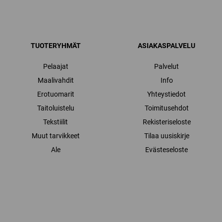
TUOTERYHMÄT
ASIAKASPALVELU
Pelaajat
Palvelut
Maalivahdit
Info
Erotuomarit
Yhteystiedot
Taitoluistelu
Toimitusehdot
Tekstiilit
Rekisteriseloste
Muut tarvikkeet
Tilaa uusiskirje
Ale
Evästeseloste