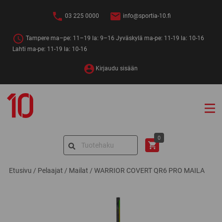
Siirry
sisältöön
03 225 0000
info@sportia-10.fi
Tampere ma–pe: 11–19 la: 9–16 Jyväskylä ma-pe: 11-19 la: 10-16
Lahti ma-pe: 11-19 la: 10-16
Kirjaudu sisään
Sportia-
10
Search
0
for:
Etusivu
/
Pelaajat
/
Mailat
/
WARRIOR COVERT QR6 PRO MAILA