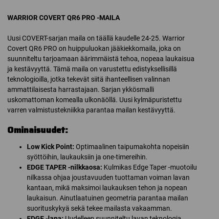
WARRIOR COVERT QR6 PRO -MAILA
Uusi COVERT-sarjan maila on täällä kaudelle 24-25. Warrior
Covert QR6 PRO on huippuluokan jääkiekkomaila, joka on
suunniteltu tarjoamaan äärimmäistä tehoa, nopeaa laukaisua
ja kestävyyttä. Tämä maila on varustettu edistyksellisillä
teknologioilla, jotka tekevät siitä ihanteellisen valinnan
ammattilaisesta harrastajaan. Sarjan ykkösmalli
uskomattoman komealla ulkonäöllä. Uusi kylmäpuristettu
varren valmistustekniikka parantaa mailan kestävyyttä.
Ominaisuudet:
Low Kick Point:
Optimaalinen taipumakohta nopeisiin
syöttöihin, laukauksiin ja one-timereihin.
EDGE TAPER -nilkkaosa:
Kulmikas Edge Taper -muotoilu
nilkassa ohjaa joustavuuden tuottaman voiman lavan
kantaan, mikä maksimoi laukauksen tehon ja nopean
laukaisun. Ainutlaatuinen geometria parantaa mailan
suorituskykyä sekä tekee mailasta vakaamman.
EDGE -lapa:
Uudelleen suunniteltu lavan teknologia,