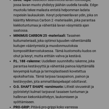
jossa lavan muoto yhdistyy jäähän uudella tavalla. Edge-
muotoilu tekee mailasta entistä helpomman ladata
nopeisiin laukauksiin. Kevyt polymeerilavan ydin, joka on
kääritty Minimus Carbon 2 -materiaaliin, joka parantaa
kiekkotuntumaa ja vähentää lavan väsymistä ajan
saatossa.
MINIMUS CARBON 25 -materiaali:
Tasainen
kuitumateriaali, joka optimoi lujuuden vähentämällä
kuitujen vääntymistä ja muodonmuutoksia
komposiittikerrostuksessa. Tämä kustomoitu kudos on
ohut ja kevyt, mutta erittäin vahva ja kestävä.
P.L. 188 -rakenne:
Uudelleen suunniteltu rakenne, joka
parantaa kestävyyttä ja vähentää painoa käyttämällä
kevyempiä kuituja ja termoplastisesti kovetettua
epoksihartsia. Tämä tarjoaa tasapainon, painon ja
kestävyyden, jota ammattilaispelaajat odottavat.
O.G. SHAFT SHAPE -varsimuoto:
Litteät sivuseinät ja
pyöristetyt kulmat tarjoavat tasaisen tuntuman ja
hallinnan kiekonkäsittelyyn, laukomiseen ja
syöttämiseen.
PRO-GRIP:
Pitävä pro-grippi koko varressa