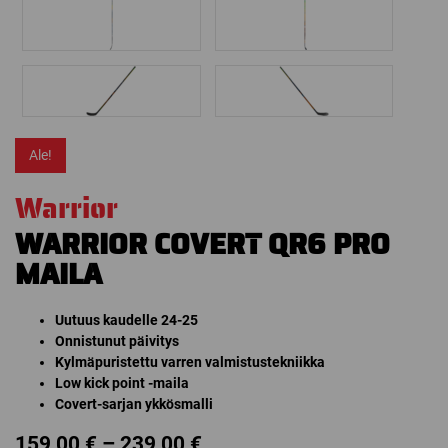
Ale!
Warrior
WARRIOR COVERT QR6 PRO
MAILA
Uutuus kaudelle 24-25
Onnistunut päivitys
Kylmäpuristettu varren valmistustekniikka
Low kick point -maila
Covert-sarjan ykkösmalli
Price
159,00
€
–
239,00
€