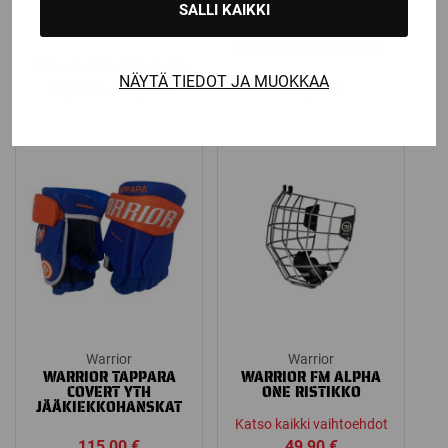
Warrior
Warrior
SALLI KAIKKI
WARRIOR PRO
WARRIOR SWAGGER
KANTOKASSI
25″ WHITE/REDL14 SR
MAALIVAHDIN MAILA
Katso kaikki vaihtoehdot
NÄYTÄ TIEDOT JA MUOKKAA
Price
84,90
€
–
99,00
€
99,00
€
range:
84,90 €
through
99,00 €
Warrior
Warrior
WARRIOR TAPPARA
WARRIOR FM ALPHA
COVERT YTH
ONE RISTIKKO
JÄÄKIEKKOHANSKAT
Katso kaikki vaihtoehdot
115,00
€
49,90
€