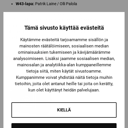
W43-lapa:
Patrik Laine / Olli Palola
Warrior Covert QR6 PRO -maila tarjoaa pelaajille erinomaisen
yhdistelmän tehoa, nopeaa laukaisua ja kestävyyttä.
Innovatiivinen Edge Taper -muotoilu ja Minimus Carbon 25 -
Tämä sivusto käyttää evästeitä
materiaali tekevät tästä mailasta loistavan valinnan pelaajille,
jotka etsivät suorituskykyä ja luotettavuutta.
Käytämme evästeitä tarjoamamme sisällön ja
mainosten räätälöimiseen, sosiaalisen median
ominaisuuksien tukemiseen ja kävijämäärämme
Tutustu myös
analysoimiseen. Lisäksi jaamme sosiaalisen median,
mainosalan ja analytiikka-alan kumppaneillemme
tietoja siitä, miten käytät sivustoamme.
Kumppanimme voivat yhdistää näitä tietoja muihin
tietoihin, joita olet antanut heille tai joita on kerätty,
kun olet käyttänyt heidän palvelujaan.
KIELLÄ