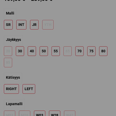
range:
Malli
159,00 €
through
SR
INT
JR
YTH
239,00 €
Jäykkyys
20
30
40
50
55
65
70
75
80
85
Kätisyys
RIGHT
LEFT
Lapamalli
M03
M28
W03
W28
W43