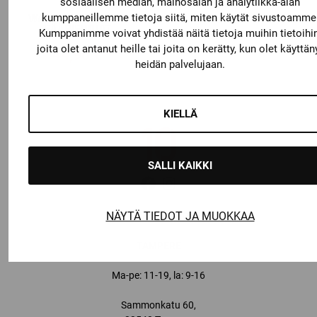
sosiaalisen median, mainosalan ja analytiikka-alan
Warrior
WARRIOR ALPHA DX
kumppaneillemme tietoja siitä, miten käytät sivustoamme
SÄÄRISUOJAT
Kumppanimme voivat yhdistää näitä tietoja muihin tietoihin
joita olet antanut heille tai joita on kerätty, kun olet käyttän
44,90
€
heidän palvelujaan.
KIELLÄ
SALLI KAIKKI
NÄYTÄ TIEDOT JA MUOKKAA
YHTEYSTIEDOT
TAMPERE
Ma-pe: 11-19, la: 9-16
Sammonkatu 60,