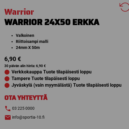
Warrior
WARRIOR 24X50 ERKKA
14 päivän
vaihto- ja
palautuso
Valkoinen
Riittoisampi malli
24mm X 50m
6,90
€
30 päivän alin hinta:
6,90
€
⬤
Verkkokauppa Tuote tilapäisesti loppu
⬤
Tampere Tuote tilapäisesti loppu
⬤
Jyväskylä (vain myymälästä) Tuote tilapäisesti loppu
OTA YHTEYTTÄ
03 225 0000
info@sportia-10.fi