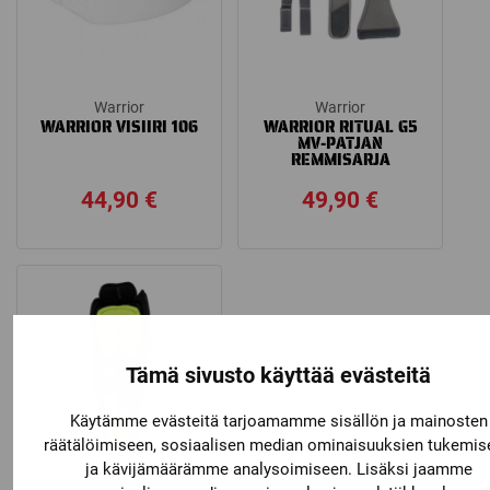
Warrior
Warrior
WARRIOR VISIIRI 106
WARRIOR RITUAL G5
MV-PATJAN
REMMISARJA
44,90
€
49,90
€
Tämä sivusto käyttää evästeitä
Käytämme evästeitä tarjoamamme sisällön ja mainosten
räätälöimiseen, sosiaalisen median ominaisuuksien tukemis
ja kävijämäärämme analysoimiseen. Lisäksi jaamme