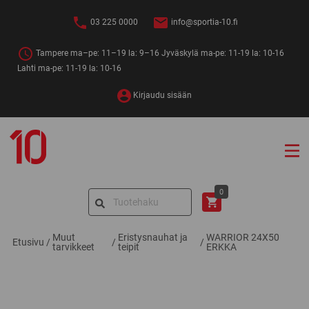
Siirry
sisältöön
03 225 0000
info@sportia-10.fi
Tampere ma–pe: 11–19 la: 9–16 Jyväskylä ma-pe: 11-19 la: 10-16
Lahti ma-pe: 11-19 la: 10-16
Kirjaudu sisään
Sportia-
10
Search
0
for:
Muut
Eristysnauhat ja
WARRIOR 24X50
Etusivu
/
/
/
tarvikkeet
teipit
ERKKA