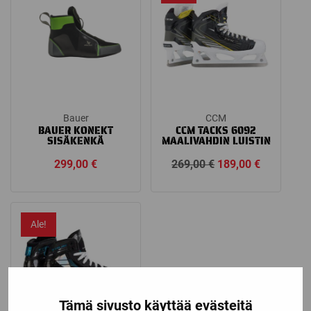
Bauer
CCM
BAUER KONEKT
CCM TACKS 6092
SISÄKENKÄ
MAALIVAHDIN LUISTIN
Alkuperäinen
Nykyinen
299,00
€
269,00
€
189,00
€
hinta
hinta
oli:
on:
269,00 €.
189,00 €.
Ale!
Tämä sivusto käyttää evästeitä