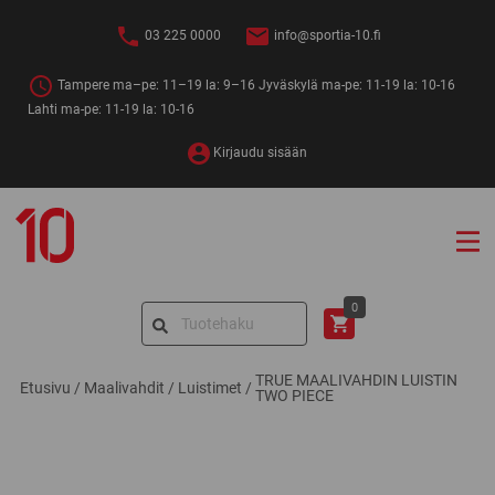
Siirry
sisältöön
03 225 0000
info@sportia-10.fi
Tampere ma–pe: 11–19 la: 9–16 Jyväskylä ma-pe: 11-19 la: 10-16
Lahti ma-pe: 11-19 la: 10-16
Kirjaudu sisään
Sportia-
10
Search
0
for:
TRUE MAALIVAHDIN LUISTIN
Etusivu
/
Maalivahdit
/
Luistimet
/
TWO PIECE