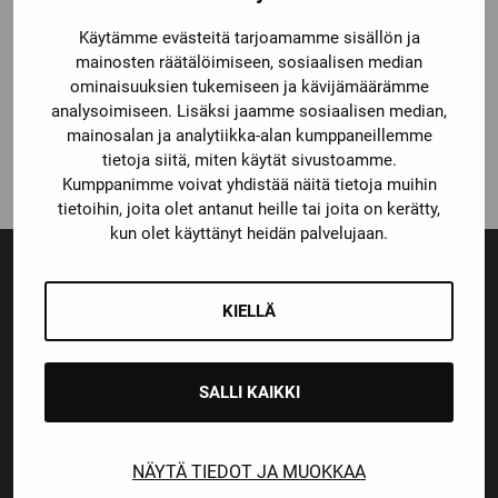
Käytämme evästeitä tarjoamamme sisällön ja
mainosten räätälöimiseen, sosiaalisen median
True
TRUE TF9
ominaisuuksien tukemiseen ja kävijämäärämme
MAALIVAHDIN LUISTIN
analysoimiseen. Lisäksi jaamme sosiaalisen median,
mainosalan ja analytiikka-alan kumppaneillemme
Alkuperäinen
Nykyinen
599,00
€
449,00
€
tietoja siitä, miten käytät sivustoamme.
hinta
hinta
Kumppanimme voivat yhdistää näitä tietoja muihin
oli:
on:
tietoihin, joita olet antanut heille tai joita on kerätty,
599,00 €.
449,00 €.
kun olet käyttänyt heidän palvelujaan.
KIELLÄ
Ensiluokkainen palvelu
Monipuoliset maksutavat
SALLI KAIKKI
Nopeat toimitusajat
NÄYTÄ TIEDOT JA MUOKKAA