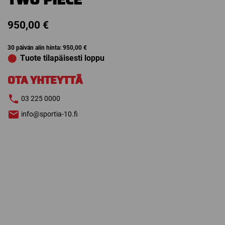
950,00
€
30 päivän alin hinta:
950,00
€
⬤
Tuote tilapäisesti loppu
OTA YHTEYTTÄ
03 225 0000
info@sportia-10.fi