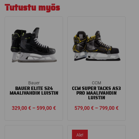
Tutustu myös
Bauer
CCM
BAUER ELITE S24
CCM SUPER TACKS AS3
MAALIVAHDIN LUISTIN
PRO MAALIVAHDIN
LUISTIN
Price
Price
329,00
€
–
599,00
€
579,00
€
–
799,00
€
range:
range:
329,00 €
579,00 €
through
through
Ale!
599,00 €
799,00 €