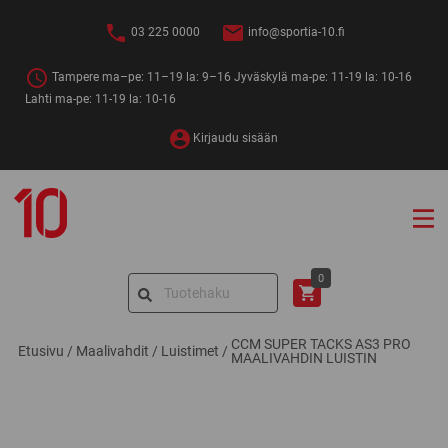
Siirry
sisältöön
03 225 0000
info@sportia-10.fi
Tampere ma–pe: 11–19 la: 9–16 Jyväskylä ma-pe: 11-19 la: 10-16
Lahti ma-pe: 11-19 la: 10-16
Kirjaudu sisään
Sportia-
10
Search
0
for:
CCM SUPER TACKS AS3 PRO
Etusivu
/
Maalivahdit
/
Luistimet
/
MAALIVAHDIN LUISTIN