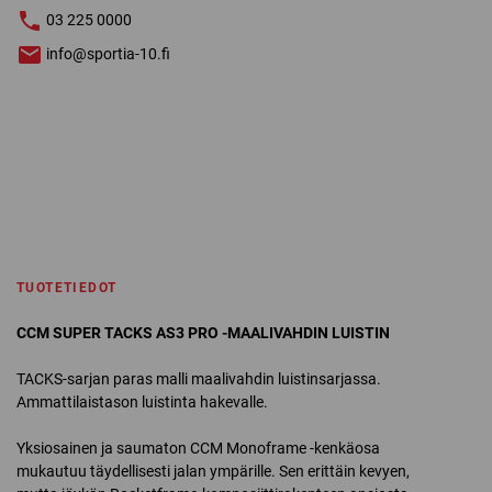
LUISTIN
03 225 0000
määrä
info@sportia-10.fi
TUOTETIEDOT
CCM SUPER TACKS AS3 PRO -MAALIVAHDIN LUISTIN
TACKS-sarjan paras malli maalivahdin luistinsarjassa.
Ammattilaistason luistinta hakevalle.
Yksiosainen ja saumaton CCM Monoframe -kenkäosa
mukautuu täydellisesti jalan ympärille. Sen erittäin kevyen,