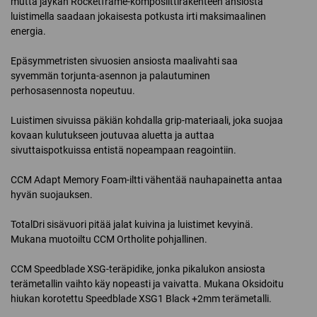
mutta jäykän Rocketframe-komposiittirakenteen ansiosta
luistimella saadaan jokaisesta potkusta irti maksimaalinen
energia.
Epäsymmetristen sivuosien ansiosta maalivahti saa
syvemmän torjunta-asennon ja palautuminen
perhosasennosta nopeutuu.
Luistimen sivuissa päkiän kohdalla grip-materiaali, joka suojaa
kovaan kulutukseen joutuvaa aluetta ja auttaa
sivuttaispotkuissa entistä nopeampaan reagointiin.
CCM Adapt Memory Foam-iltti vähentää nauhapainetta antaa
hyvän suojauksen.
TotalDri sisävuori pitää jalat kuivina ja luistimet kevyinä.
Mukana muotoiltu CCM Ortholite pohjallinen.
CCM Speedblade XSG-teräpidike, jonka pikalukon ansiosta
terämetallin vaihto käy nopeasti ja vaivatta. Mukana Oksidoitu
hiukan korotettu Speedblade XSG1 Black +2mm terämetalli.