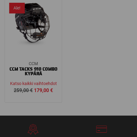
through
Ale!
59,90 €
CCM
CCM TACKS 910 COMBO
KYPÄRÄ
Katso kaikki vaihtoehdot
Alkuperäinen
Nykyinen
259,00
€
179,00
€
hinta
hinta
oli:
on:
259,00 €.
179,00 €.