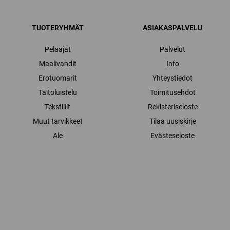
TUOTERYHMÄT
ASIAKASPALVELU
Pelaajat
Palvelut
Maalivahdit
Info
Erotuomarit
Yhteystiedot
Taitoluistelu
Toimitusehdot
Tekstiilit
Rekisteriseloste
Muut tarvikkeet
Tilaa uusiskirje
Ale
Evästeseloste