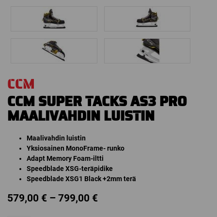
CCM
CCM SUPER TACKS AS3 PRO
MAALIVAHDIN LUISTIN
Maalivahdin luistin
Yksiosainen MonoFrame- runko
Adapt Memory Foam-iltti
Speedblade XSG-teräpidike
Speedblade XSG1 Black +2mm terä
Price
579,00
€
–
799,00
€
range: