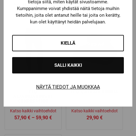
tietoja siitä, miten käytät sivustoamme.
Alkuperäinen
Nykyinen
649,00
€
299,00
€
99,00
€
Kumppanimme voivat yhdistää näitä tietoja muihin
hinta
hinta
tietoihin, joita olet antanut heille tai joita on kerätty,
oli:
on:
kun olet käyttänyt heidän palvelujaan.
649,00 €.
299,00 €.
KIELLÄ
SALLI KAIKKI
CCM
CCM
NÄYTÄ TIEDOT JA MUOKKAA
CCM
CCM X30 KAULASUOJA
ALASUOJAHOUSUT
COMPRESSION
Katso kaikki vaihtoehdot
Katso kaikki vaihtoehdot
Price
57,90
€
–
59,90
€
29,90
€
range:
57,90 €