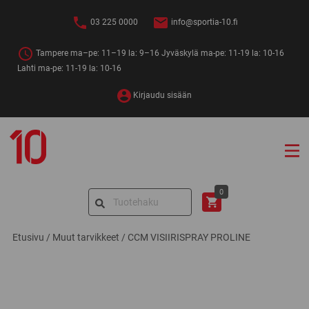
Siirry
sisältöön
03 225 0000
info@sportia-10.fi
Tampere ma–pe: 11–19 la: 9–16 Jyväskylä ma-pe: 11-19 la: 10-16
Lahti ma-pe: 11-19 la: 10-16
Kirjaudu sisään
Sportia-
10
Search
0
for:
Etusivu
/
Muut tarvikkeet
/
CCM VISIIRISPRAY PROLINE