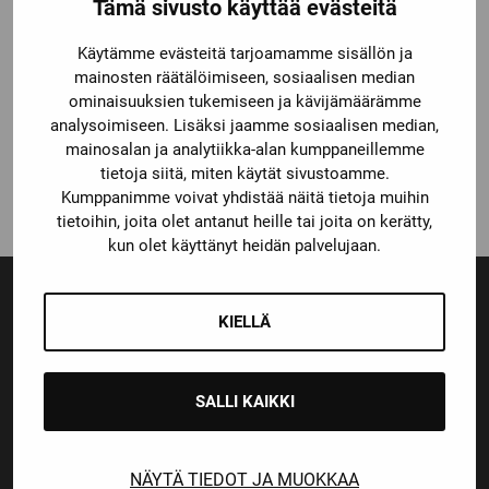
Tämä sivusto käyttää evästeitä
Käytämme evästeitä tarjoamamme sisällön ja
CCM
mainosten räätälöimiseen, sosiaalisen median
CCM LUISTINSUKKA
ominaisuuksien tukemiseen ja kävijämäärämme
BASIC POLVI
analysoimiseen. Lisäksi jaamme sosiaalisen median,
Katso kaikki vaihtoehdot
mainosalan ja analytiikka-alan kumppaneillemme
11,90
€
tietoja siitä, miten käytät sivustoamme.
Kumppanimme voivat yhdistää näitä tietoja muihin
tietoihin, joita olet antanut heille tai joita on kerätty,
kun olet käyttänyt heidän palvelujaan.
KIELLÄ
Ensiluokkainen palvelu
Monipuoliset maksutavat
SALLI KAIKKI
NÄYTÄ TIEDOT JA MUOKKAA
Nopeat toimitusajat