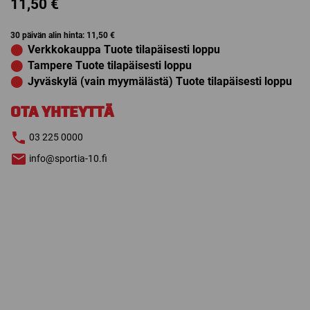
11,50
€
30 päivän alin hinta:
11,50
€
⬤
Verkkokauppa Tuote tilapäisesti loppu
⬤
Tampere Tuote tilapäisesti loppu
⬤
Jyväskylä (vain myymälästä) Tuote tilapäisesti loppu
OTA YHTEYTTÄ
03 225 0000
info@sportia-10.fi