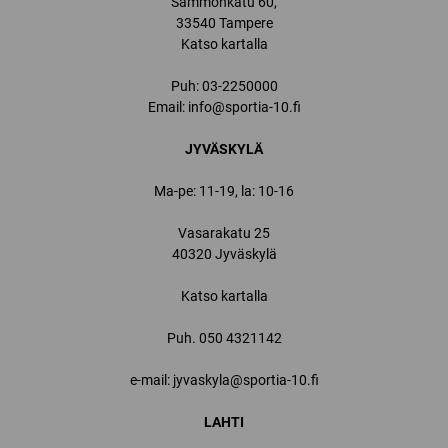
Sammonkatu 60,
33540 Tampere
Katso kartalla
Puh:
03-2250000
Email:
info@sportia-10.fi
JYVÄSKYLÄ
Ma-pe: 11-19, la: 10-16
Vasarakatu 25
40320 Jyväskylä
Katso kartalla
Puh.
050 4321142
e-mail: jyvaskyla@sportia-10.fi
LAHTI