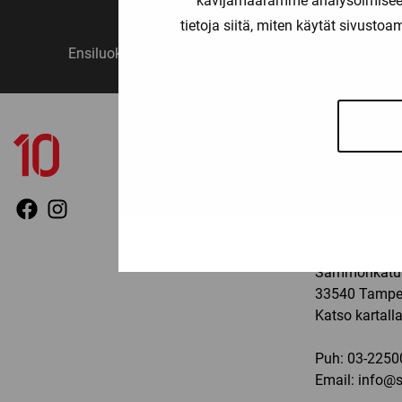
kävijämäärämme analysoimiseen
tietoja siitä, miten käytät sivusto
Ensiluokkainen palvelu
Monipuo
YHTEYSTIED
TAMPERE
Ma-pe: 11-19, 
Sammonkatu 
33540 Tampe
Katso kartall
Puh:
03-2250
Email:
info@sp