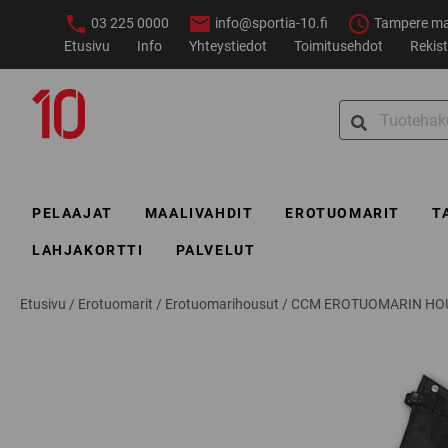
Siirry
03 225 0000
info@sportia-10.fi
Tampere ma–
sisältöön
Etusivu
Info
Yhteystiedot
Toimitusehdot
Rekist
Sportia-
Search
10
for:
PELAAJAT
MAALIVAHDIT
EROTUOMARIT
T
LAHJAKORTTI
PALVELUT
Etusivu
/
Erotuomarit
/
Erotuomarihousut
/
CCM EROTUOMARIN HO