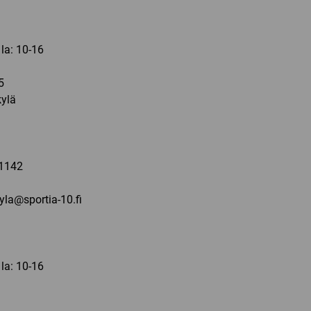
 la: 10-16
5
ylä
a
1142
kyla@sportia-10.fi
 la: 10-16