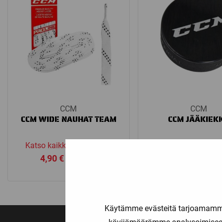
CCM
CCM
CCM WIDE NAUHAT TEAM
CCM JÄÄKIEK
Katso kaikki vaihtoehdot
Price
4,90
€
–
5,90
€
2,50
€
range:
4,90 €
through
Käytämme evästeitä tarjoamamme 
5,90 €