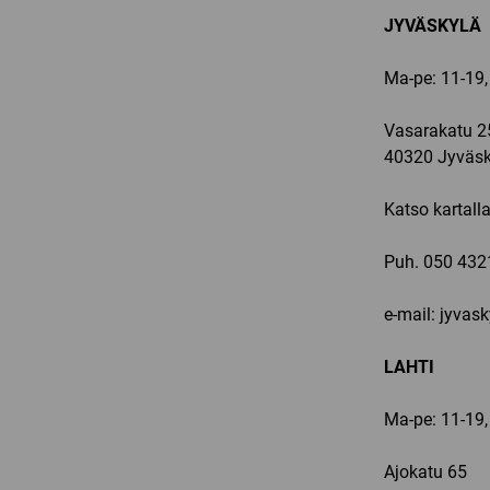
JYVÄSKYLÄ
Ma-pe: 11-19,
Vasarakatu 2
40320 Jyväsk
Katso kartall
Puh.
050 432
e-mail: jyvas
LAHTI
Ma-pe: 11-19,
Ajokatu 65