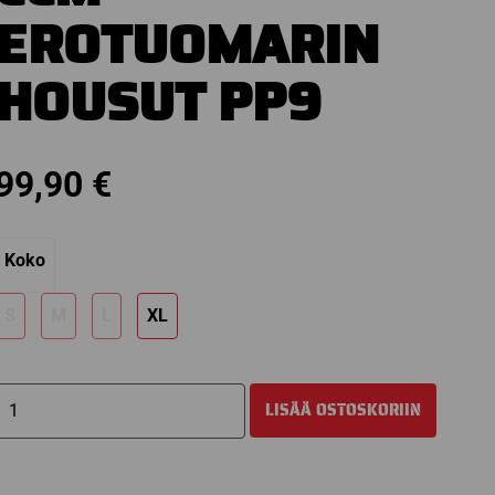
EROTUOMARIN
HOUSUT PP9
99,90
€
Koko
S
M
L
XL
CCM
LISÄÄ OSTOSKORIIN
EROTUOMARIN
HOUSUT
PP9