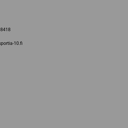
a
 8418
portia-10.fi