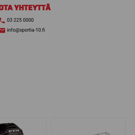
määrä
OTA YHTEYTTÄ
03 225 0000
info@sportia-10.fi