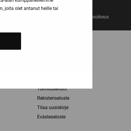
kka-alan kumppaneillemme
joita olet antanut heille tai
14 päivän vaihto- ja palautusoikeus
ASIAKASPALVELU
Palvelut
Info
Yhteystiedot
Toimitusehdot
Rekisteriseloste
Tilaa uusiskirje
Evästeseloste