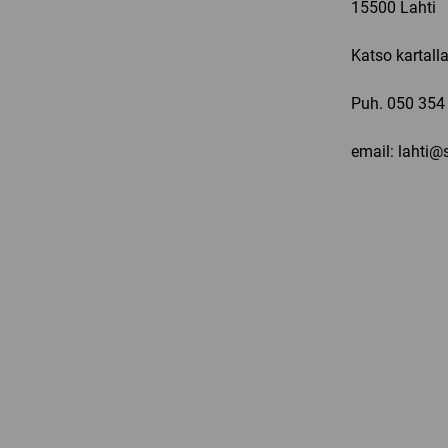
15500 Lahti
Katso kartall
Puh.
050 354
email: lahti@s