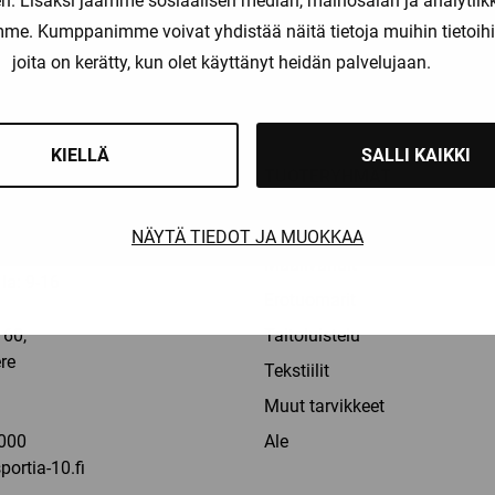
. Lisäksi jaamme sosiaalisen median, mainosalan ja analytii
amme. Kumppanimme voivat yhdistää näitä tietoja muihin tietoihin, 
joita on kerätty, kun olet käyttänyt heidän palvelujaan.
liset maksutavat
Nopeat toimitusajat
KIELLÄ
SALLI KAIKKI
OT
TUOTERYHMÄT
Pelaajat
NÄYTÄ TIEDOT JA MUOKKAA
Maalivahdit
la: 9-16
Erotuomarit
60,
Taitoluistelu
re
Tekstiilit
a
Muut tarvikkeet
000
Ale
ortia-10.fi