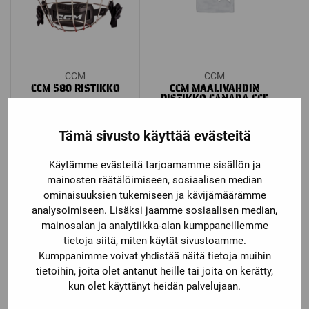
CCM
CCM
CCM 580 RISTIKKO
CCM MAALIVAHDIN
RISTIKKO CANADA CCE
Katso kaikki vaihtoehdot
Katso kaikki vaihtoehdot
Tämä sivusto käyttää evästeitä
59,90
€
99,00
€
Käytämme evästeitä tarjoamamme sisällön ja
mainosten räätälöimiseen, sosiaalisen median
ominaisuuksien tukemiseen ja kävijämäärämme
analysoimiseen. Lisäksi jaamme sosiaalisen median,
mainosalan ja analytiikka-alan kumppaneillemme
tietoja siitä, miten käytät sivustoamme.
Kumppanimme voivat yhdistää näitä tietoja muihin
tietoihin, joita olet antanut heille tai joita on kerätty,
kun olet käyttänyt heidän palvelujaan.