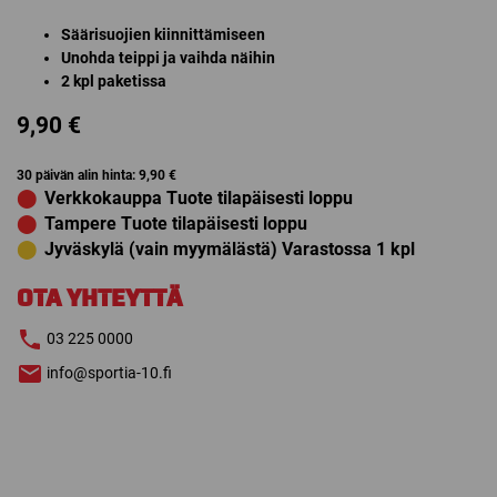
Säärisuojien kiinnittämiseen
Unohda teippi ja vaihda näihin
2 kpl paketissa
9,90
€
30 päivän alin hinta:
9,90
€
⬤
Verkkokauppa Tuote tilapäisesti loppu
⬤
Tampere Tuote tilapäisesti loppu
⬤
Jyväskylä (vain myymälästä) Varastossa 1 kpl
OTA YHTEYTTÄ
03 225 0000
info@sportia-10.fi