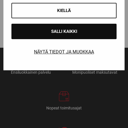
CCM
CCM JETSPEED FT1
KIELLÄ
HARTIASUOJAT
44,90
€
SALLI KAIKKI
NÄYTÄ TIEDOT JA MUOKKAA
Ensiluokkainen palvelu
Monipuoliset maksutavat
Nopeat toimitusajat