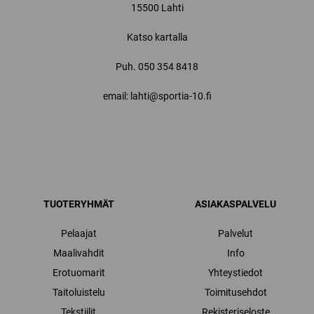
15500 Lahti
Katso kartalla
Puh.
050 354 8418
email: lahti@sportia-10.fi
TUOTERYHMÄT
ASIAKASPALVELU
Pelaajat
Palvelut
Maalivahdit
Info
Erotuomarit
Yhteystiedot
Taitoluistelu
Toimitusehdot
Tekstiilit
Rekisteriseloste