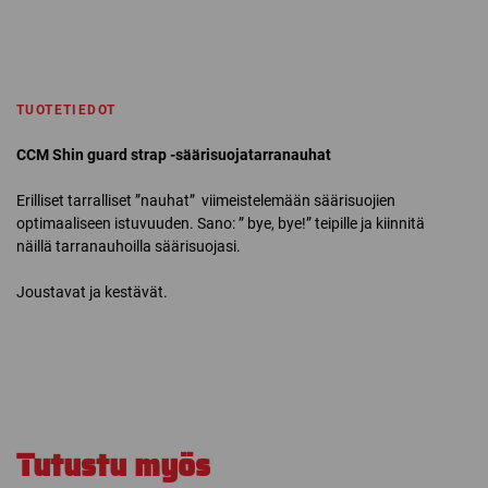
TUOTETIEDOT
CCM Shin guard strap -säärisuojatarranauhat
Erilliset tarralliset ”nauhat” viimeistelemään säärisuojien
optimaaliseen istuvuuden. Sano: ” bye, bye!” teipille ja kiinnitä
näillä tarranauhoilla säärisuojasi.
Joustavat ja kestävät.
Tutustu myös