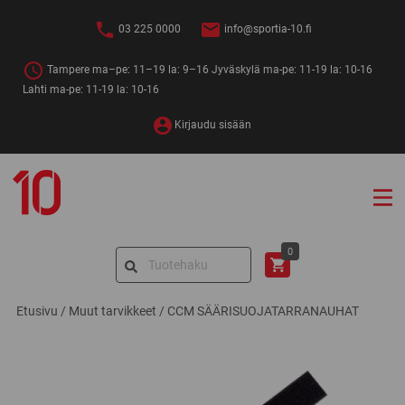
Siirry
sisältöön
03 225 0000
info@sportia-10.fi
Tampere ma–pe: 11–19 la: 9–16 Jyväskylä ma-pe: 11-19 la: 10-16
Lahti ma-pe: 11-19 la: 10-16
Kirjaudu sisään
Sportia-
10
Search
0
for:
Etusivu
/
Muut tarvikkeet
/
CCM SÄÄRISUOJATARRANAUHAT