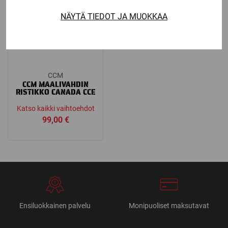
NÄYTÄ TIEDOT JA MUOKKAA
CCM
CCM MAALIVAHDIN
RISTIKKO CANADA CCE
Katso kaikki vaihtoehdot
99,00
€
Ensiluokkainen palvelu
Monipuoliset maksutavat