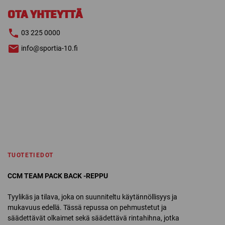
PACK
OTA YHTEYTTÄ
määrä
03 225 0000
info@sportia-10.fi
TUOTETIEDOT
CCM TEAM PACK BACK -REPPU
Tyylikäs ja tilava, joka on suunniteltu käytännöllisyys ja
mukavuus edellä. Tässä repussa on pehmustetut ja
säädettävät olkaimet sekä säädettävä rintahihna, jotka