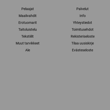
Pelaajat
Palvelut
Maalivahdit
Info
Erotuomarit
Yhteystiedot
Taitoluistelu
Toimitusehdot
Tekstiilit
Rekisteriseloste
Muut tarvikkeet
Tilaa uusiskirje
Ale
Evästeseloste