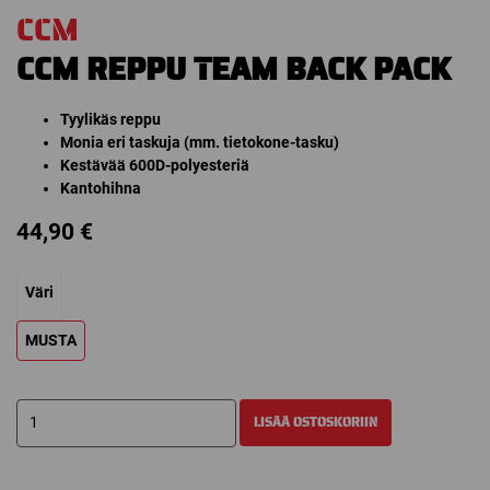
CCM
CCM REPPU TEAM BACK PACK
Tyylikäs reppu
Monia eri taskuja (mm. tietokone-tasku)
Kestävää 600D-polyesteriä
Kantohihna
44,90
€
Väri
MUSTA
CCM
LISÄÄ OSTOSKORIIN
REPPU
TEAM
BACK