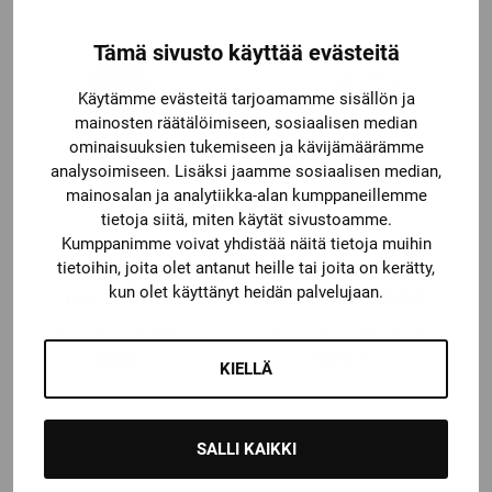
Tämä sivusto käyttää evästeitä
Käytämme evästeitä tarjoamamme sisällön ja
mainosten räätälöimiseen, sosiaalisen median
ominaisuuksien tukemiseen ja kävijämäärämme
analysoimiseen. Lisäksi jaamme sosiaalisen median,
mainosalan ja analytiikka-alan kumppaneillemme
tietoja siitä, miten käytät sivustoamme.
Kumppanimme voivat yhdistää näitä tietoja muihin
tietoihin, joita olet antanut heille tai joita on kerätty,
CCM
CCM
kun olet käyttänyt heidän palvelujaan.
CCM ALUSASU
CCM FM 680 RISTIKKO
Katso kaikki vaihtoehdot
Katso kaikki vaihtoehdot
32,50
€
54,90
€
KIELLÄ
SALLI KAIKKI