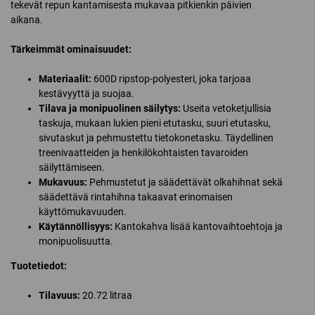
tekevät repun kantamisesta mukavaa pitkienkin päivien
aikana.
Tärkeimmät ominaisuudet:
Materiaalit:
600D ripstop-polyesteri, joka tarjoaa
kestävyyttä ja suojaa.
Tilava ja monipuolinen säilytys:
Useita vetoketjullisia
taskuja, mukaan lukien pieni etutasku, suuri etutasku,
sivutaskut ja pehmustettu tietokonetasku. Täydellinen
treenivaatteiden ja henkilökohtaisten tavaroiden
säilyttämiseen.
Mukavuus:
Pehmustetut ja säädettävät olkahihnat sekä
säädettävä rintahihna takaavat erinomaisen
käyttömukavuuden.
Käytännöllisyys:
Kantokahva lisää kantovaihtoehtoja ja
monipuolisuutta.
Tuotetiedot:
Tilavuus:
20.72 litraa