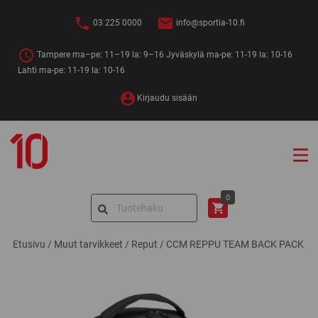
Siirry
sisältöön
03 225 0000
info@sportia-10.fi
Tampere ma–pe: 11–19 la: 9–16 Jyväskylä ma-pe: 11-19 la: 10-16
Lahti ma-pe: 11-19 la: 10-16
Kirjaudu sisään
Sportia-
10
Search
0
for:
Etusivu
/
Muut tarvikkeet
/
Reput
/
CCM REPPU TEAM BACK PACK