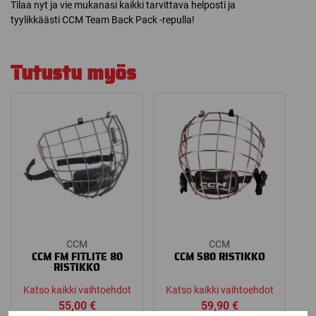
Tilaa nyt ja vie mukanasi kaikki tarvittava helposti ja
tyylikkäästi CCM Team Back Pack -repulla!
Tutustu myös
CCM
CCM
CCM FM FITLITE 80
CCM 580 RISTIKKO
RISTIKKO
Katso kaikki vaihtoehdot
Katso kaikki vaihtoehdot
55,00
€
59,90
€