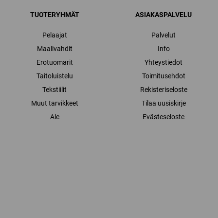
TUOTERYHMÄT
ASIAKASPALVELU
Pelaajat
Palvelut
Maalivahdit
Info
Erotuomarit
Yhteystiedot
Taitoluistelu
Toimitusehdot
Tekstiilit
Rekisteriseloste
Muut tarvikkeet
Tilaa uusiskirje
Ale
Evästeseloste