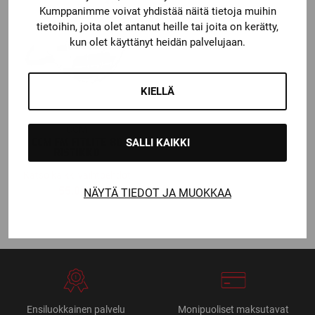
Kumppanimme voivat yhdistää näitä tietoja muihin
tietoihin, joita olet antanut heille tai joita on kerätty,
kun olet käyttänyt heidän palvelujaan.
KIELLÄ
CCM
CCM FM FITLITE 80
SALLI KAIKKI
RISTIKKO
Katso kaikki vaihtoehdot
55,00
€
NÄYTÄ TIEDOT JA MUOKKAA
Ensiluokkainen palvelu
Monipuoliset maksutavat