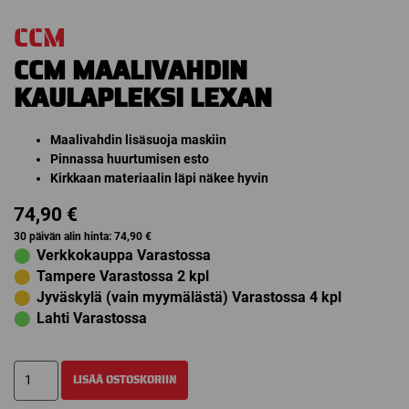
CCM
CCM MAALIVAHDIN
KAULAPLEKSI LEXAN
Maalivahdin lisäsuoja maskiin
Pinnassa huurtumisen esto
Kirkkaan materiaalin läpi näkee hyvin
74,90
€
30 päivän alin hinta:
74,90
€
⬤
Verkkokauppa Varastossa
⬤
Tampere Varastossa 2 kpl
⬤
Jyväskylä (vain myymälästä) Varastossa 4 kpl
⬤
Lahti Varastossa
CCM
LISÄÄ OSTOSKORIIN
MAALIVAHDIN
KAULAPLEKSI