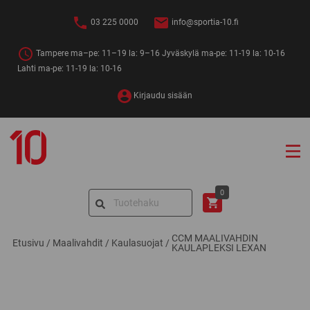
Siirry
sisältöön
03 225 0000
info@sportia-10.fi
Tampere ma–pe: 11–19 la: 9–16 Jyväskylä ma-pe: 11-19 la: 10-16
Lahti ma-pe: 11-19 la: 10-16
Kirjaudu sisään
Sportia-
10
Search
0
for:
CCM MAALIVAHDIN
Etusivu
/
Maalivahdit
/
Kaulasuojat
/
KAULAPLEKSI LEXAN