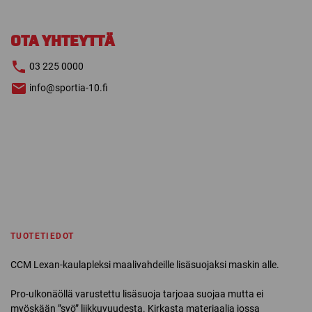
LEXAN
määrä
OTA YHTEYTTÄ
03 225 0000
info@sportia-10.fi
TUOTETIEDOT
CCM Lexan-kaulapleksi maalivahdeille lisäsuojaksi maskin alle.
Pro-ulkonäöllä varustettu lisäsuoja tarjoaa suojaa mutta ei
myöskään ”syö” liikkuvuudesta. Kirkasta materiaalia jossa