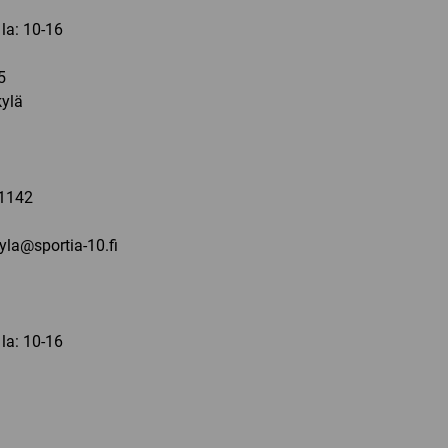
 la: 10-16
5
ylä
a
1142
kyla@sportia-10.fi
 la: 10-16