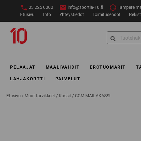
Siirry
03 225 0000
info@sportia-10.fi
Tampere ma–
sisältöön
Etusivu
Info
Yhteystiedot
Toimitusehdot
Rekist
Sportia-
Search
10
for:
PELAAJAT
MAALIVAHDIT
EROTUOMARIT
T
LAHJAKORTTI
PALVELUT
Etusivu
/
Muut tarvikkeet
/
Kassit
/
CCM MAILAKASSI