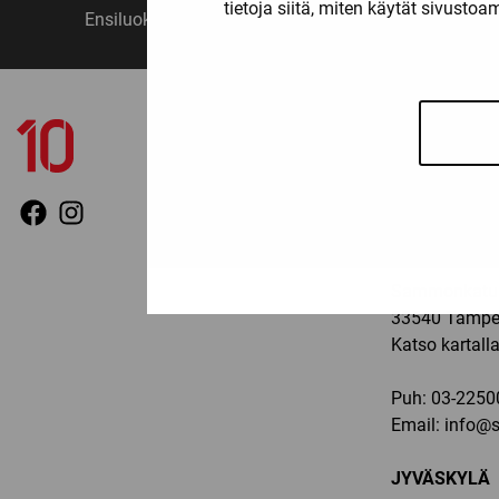
tietoja siitä, miten käytät sivusto
Ensiluokkainen palvelu
Monipuo
YHTEYSTIED
TAMPERE
Ma-pe: 11-19, 
Sammonkatu 
33540 Tampe
Katso kartall
Puh:
03-2250
Email:
info@sp
JYVÄSKYLÄ