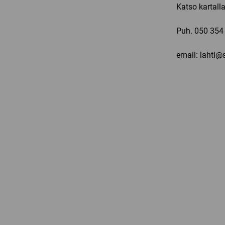
Katso kartall
Puh.
050 354
email: lahti@s