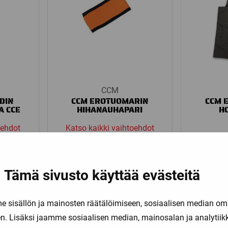
CCM
DIN
CCM EROTUOMARIN
CCM 
A CCE
HIHANAUHAPARI
H
oehdot
Katso kaikki vaihtoehdot
25,00
€
Tämä sivusto käyttää evästeitä
sisällön ja mainosten räätälöimiseen, sosiaalisen median om
. Lisäksi jaamme sosiaalisen median, mainosalan ja analytii