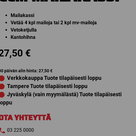
Mailakassi
Vetää 4 kpl mailoja tai 2 kpl mv-mailoja
Vetoketjulla
Kantohihna
27,50
€
30 päivän alin hinta:
27,50
€
⬤
Verkkokauppa Tuote tilapäisesti loppu
⬤
Tampere Tuote tilapäisesti loppu
⬤
Jyväskylä (vain myymälästä) Tuote tilapäisesti
loppu
OTA YHTEYTTÄ
03 225 0000