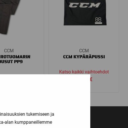
CCM
CCM
EROTUOMARIN
CCM KYPÄRÄPUSSI
OUSUT PP9
Katso kaikki vaihtoehdot
99,90
€
14,90
€
inaisuuksien tukemiseen ja
kka-alan kumppaneillemme