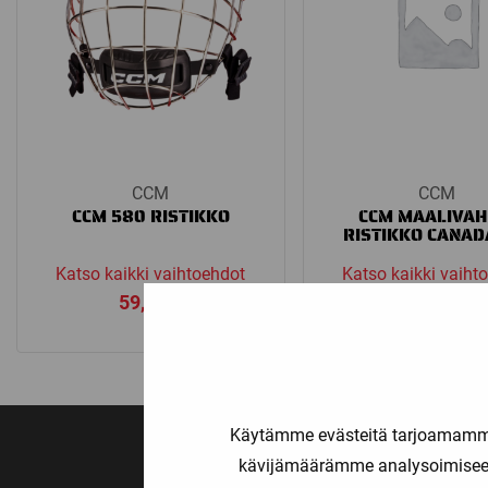
CCM
CCM
CCM 580 RISTIKKO
CCM MAALIVAH
RISTIKKO CANAD
Katso kaikki vaihtoehdot
Katso kaikki vaiht
59,90
€
99,00
€
Käytämme evästeitä tarjoamamme 
kävijämäärämme analysoimiseen