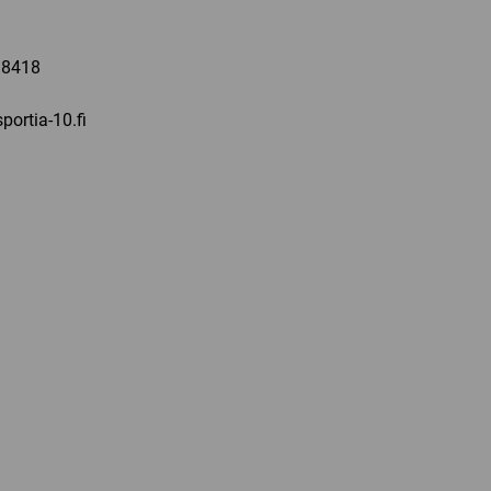
a
 8418
portia-10.fi