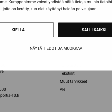
amme. Kumppanimme voivat yhdistää näitä tietoja muihin tietoihin, 
liset maksutavat
Nopeat toimitusajat
joita on kerätty, kun olet käyttänyt heidän palvelujaan.
OT
TUOTERYHMÄT
KIELLÄ
SALLI KAIKKI
Pelaajat
NÄYTÄ TIEDOT JA MUOKKAA
Maalivahdit
la: 9-16
Erotuomarit
60,
Taitoluistelu
re
Tekstiilit
a
Muut tarvikkeet
000
Ale
ortia-10.fi