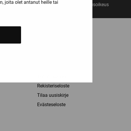
joita olet antanut heille tai
14 päivän vaihto- ja palautusoikeus
ASIAKASPALVELU
Palvelut
Info
Yhteystiedot
Toimitusehdot
Rekisteriseloste
Tilaa uusiskirje
Evästeseloste